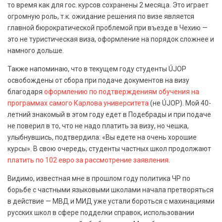
то время как для гос. курсов сохранены 2 месяца. Это играет
огромную роль, т.к. ожидание решения по визе является
главной бюрократической проблемой при въезде в Чехию —
это не туристическая виза, оформление на порядок сложнее и
намного дольше.
Также напоминаю, что в текущем году студенты ÚJOP
освобождены от сбора при подаче документов на визу
благодаря
оформлению по подтверждениям обучения на
программах самого Карлова университета
(не ÚJOP). Мой 40-
летний знакомый в этом году едет в Подебрады и при подаче
не поверил в то, что не надо платить за визу, но чешка,
улыбнувшись, подтвердила: «Вы едете на очень хорошие
курсы». В свою очередь, студенты частных школ продолжают
платить по 102 евро за рассмотрение заявления
.
Видимо, известная мне в прошлом году политика ЧР по
борьбе с частными языковыми школами начала претворяться
в действие — МВД и МИД уже устали бороться с махинациями
русских школ в сфере подделки справок, использовании