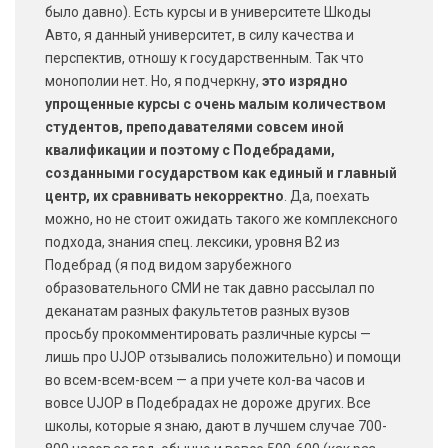
было давно). Есть курсы и в университете Шкоды
Авто, я данный университет, в силу качества и
перспектив, отношу к государственным. Так что
монополии нет. Но, я подчеркну,
это изрядно
упрощенные курсы с очень малым количеством
студентов, преподавателями совсем иной
квалификации и поэтому с Подебрадами,
созданными государством как единый и главный
центр, их сравнивать некорректно
. Да, поехать
можно, но не стоит ожидать такого же комплексного
подхода, знания спец. лексики, уровня B2 из
Подебрад (я под видом зарубежного
образовательного СМИ не так давно рассылал по
деканатам разных факультетов разных вузов
просьбу прокомментировать различные курсы —
лишь про UJOP отзывались положительно) и помощи
во всем-всем-всем — а при учете кол-ва часов и
вовсе UJOP в Подебрадах не дороже других. Все
школы, которые я знаю, дают в лучшем случае 700-