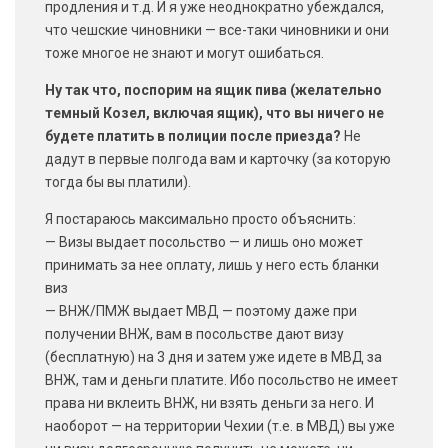
продления и т.д. И я уже неоднократно убеждался,
что чешские чиновники — все-таки чиновники и они
тоже многое не знают и могут ошибаться.
Ну так что, поспорим на ящик пива (желательно
темный Козел, включая ящик), что вы ничего не
будете платить в полиции после приезда?
Не
дадут в первые полгода вам и карточку (за которую
тогда бы вы платили).
Я постараюсь максимально просто объяснить:
— Визы выдает посольство — и лишь оно может
принимать за нее оплату, лишь у него есть бланки
виз
— ВНЖ/ПМЖ выдает МВД — поэтому даже при
получении ВНЖ, вам в посольстве дают визу
(бесплатную) на 3 дня и затем уже идете в МВД за
ВНЖ, там и деньги платите. Ибо посольство не имеет
права ни вклеить ВНЖ, ни взять деньги за него. И
наоборот — на территории Чехии (т.е. в МВД) вы уже