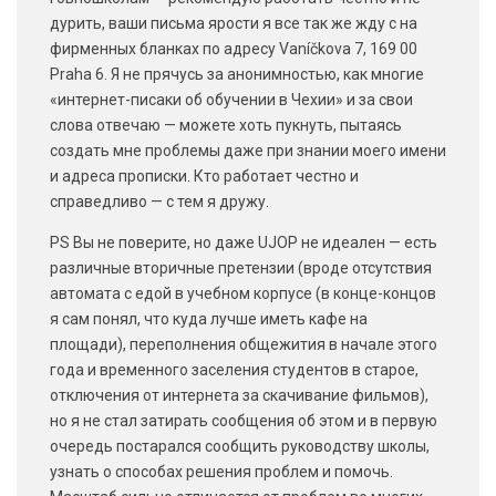
дурить, ваши письма ярости я все так же жду с на
фирменных бланках по адресу Vaníčkova 7, 169 00
Praha 6. Я не прячусь за анонимностью, как многие
«интернет-писаки об обучении в Чехии» и за свои
слова отвечаю — можете хоть пукнуть, пытаясь
создать мне проблемы даже при знании моего имени
и адреса прописки. Кто работает честно и
справедливо — с тем я дружу.
PS Вы не поверите, но даже UJOP не идеален — есть
различные вторичные претензии (вроде отсутствия
автомата с едой в учебном корпусе (в конце-концов
я сам понял, что куда лучше иметь кафе на
площади), переполнения общежития в начале этого
года и временного заселения студентов в старое,
отключения от интернета за скачивание фильмов),
но я не стал затирать сообщения об этом и в первую
очередь постарался сообщить руководству школы,
узнать о способах решения проблем и помочь.