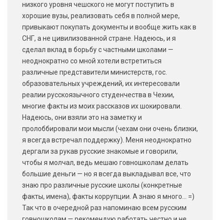
низкого уровня чешского не могут поступить в
хорошие вузы, реализовать себя в полной мере,
привыкают покупать документы и вообще жить как в
СНГ, а не цивилизованной стране. Надеюсь, и я
сделал вклад в борьбу с частными школами —
неоднократно со мной хотели встретиться
различные представители министерств, гос.
образовательных учреждений, их интересовали
реалии русскоязычного студенчества в Чехии,
многие факты из моих рассказов их шокировали.
Надеюсь, они взяли это на заметку и
пролоббировали мои мысли (чехам они очень близки,
я всегда встречал поддержку). Меня неоднократно
дергали за рукав русские знакомые и говорили,
чтобы я молчал, ведь мешаю говношколам делать
большие деньги — но я всегда выкладывал все, что
знаю про различные русские школы (конкретные
факты, имена), факты коррупции. А знаю я много… =)
Так что в очередной раз напоминаю всем русским
говношколам — рекомендую работать честно и не