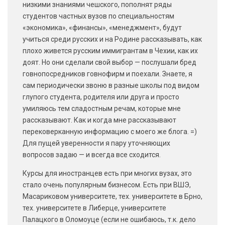
низкими знаниями чешского, пополнят ряды
студентов частных вузов по специальностям
«экономика», «финансы», «менеджмент», будут
учиться среди русских и на Родине рассказывать, как
плохо живется русским иммигрантам в Чехии, как их
доят. Но они сделали свой выбор — послушали бред
говнопосредников говнофирм и поехали. Знаете, я
сам периодически звоню в разные школы под видом
глупого студента, родителя или друга и просто
умиляюсь тем сладостным речам, которые мне
рассказывают. Как и когда мне рассказывают
перековерканную информацию с моего же блога. =)
Для пущей уверенности я пару уточняющих
вопросов задаю — и всегда все сходится.
Курсы для иностранцев есть при многих вузах, это
стало очень популярным бизнесом. Есть при ВШЭ,
Масариковом университете, тех. университете в Брно,
тех. университете в Либерце, университете
Палацкого в Оломоуце (если не ошибаюсь, т.к. дело