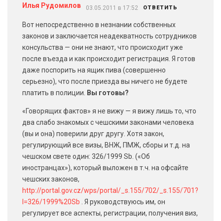
Илья Рудомилов
03.05.2011 в 17:52
ОТВЕТИТЬ
Вот непосредственно в незнании собственных
законов и заключается неадекватность сотрудников
консульства — они не знают, что происходит уже
после въезда и как происходит регистрация. Я готов
даже поспорить на ящик пива (совершенно
серьезно), что после приезда вы ничего не будете
платить в полиции.
Вы готовы?
«Говорящих фактов» я не вижу — я вижу лишь то, что
два слабо знакомых с чешскими законами человека
(вы и она) поверили друг другу. Хотя закон,
регулирующий все визы, ВНЖ, ПМЖ, сборы и т.д. на
чешском свете один: 326/1999 Sb. («Об
иностранцах»), который выложен в т.ч. на офсайте
чешских законов,
http://portal.gov.cz/wps/portal/_s.155/702/_s.155/701?
l=326/1999%20Sb
. Я руководствуюсь им, он
регулирует все аспекты, регистрации, получения виз,