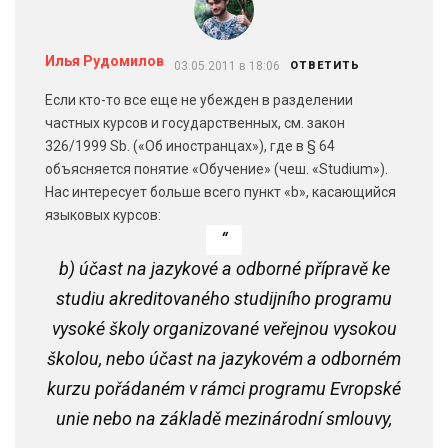
Илья Рудомилов
03.05.2011 в 18:06
ОТВЕТИТЬ
Если кто-то все еще не убежден в разделении
частных курсов и государственных, см. закон
326/1999 Sb. («Об иностранцах»), где в § 64
объясняется понятие «Обучение» (чеш. «Studium»).
Нас интересует больше всего пункт «b», касающийся
языковых курсов:
b) účast na jazykové a odborné přípravě ke
studiu akreditovaného studijního programu
vysoké školy organizované veřejnou vysokou
školou, nebo účast na jazykovém a odborném
kurzu pořádaném v rámci programu Evropské
unie nebo na základě mezinárodní smlouvy,