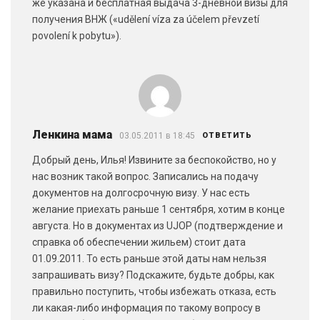
же указана и бесплатная выдача 3-дневной визы для
получения ВНЖ («udělení víza za účelem převzetí
povolení k pobytu»).
Ленкина мама
03.05.2011 в 18:45
ОТВЕТИТЬ
Добрый день, Илья! Извините за беспокойство, но у
нас возник такой вопрос. Записались на подачу
документов на долгосрочную визу. У нас есть
желание приехать раньше 1 сентября, хотим в конце
августа. Но в документах из UJOP (подтверждение и
справка об обеспечении жильем) стоит дата
01.09.2011. То есть раньше этой даты нам нельзя
запрашивать визу? Подскажите, будьте добры, как
правильно поступить, чтобы избежать отказа, есть
ли какая-либо информация по такому вопросу в