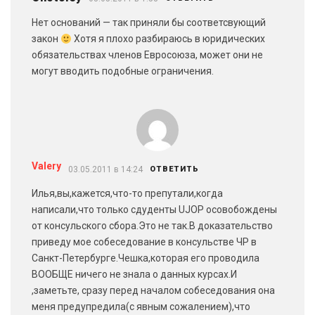
Нет оснований — так приняли бы соответсвующий
закон
Хотя я плохо разбираюсь в юридических
обязательствах членов Евросоюза, может они не
могут вводить подобные ограничения.
Valery
03.05.2011 в 14:24
ОТВЕТИТЬ
Илья,вы,кажется,что-то препутали,когда
написали,что только сдуденты UJOP осовобождены
от консульского сбора.Это не так.В доказательство
приведу мое собеседование в консульстве ЧР в
Санкт-Петербурге.Чешка,которая его проводила
ВООБЩЕ ничего не знала о данных курсах.И
,заметьте, сразу перед началом собеседования она
меня предупредила(с явным сожалением),что