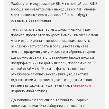
Разберутся и с курсами при ВШЭ, не волнуйтесь. ВШЭ
вообще загнивает силами выходцев из СНГ (мнение
моих знакомых чехов) и власти ЧР это не будут
оставлять без внимания.
Те, кто попал в руки частных фирм — на них я, как
правило, просто ставлю крест. Помочь им уже нельзя
— они отдали деньги, поверили сказкам, вернуть
основную часть оплаты в большинстве случаев
нельзя,
придется
уже учиться на выбранных курсах.
Да, можно избежать ряда проблем (вроде покупки
нострификации), но дойки школой, проблем из-за
связей с ней — нет. Как и не факт, что если вы
откажетесь покупать нострификацию, захотите
сдавать сами и порекомендуете это другим — вас не
выкинут из школы и лишат визы (как в
описанном
недавно мной случае).
Да, попавшие в говношколы случайно — эдакие
великомученики. Они выйдут из стен школы с