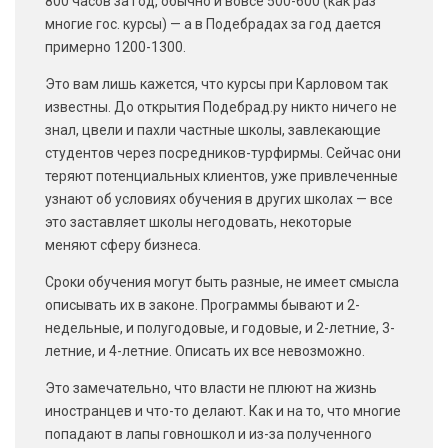
800 часов за год, обычно и вовсе 500-600 (как раз
многие гос. курсы) — а в Подебрадах за год дается
примерно 1200-1300.
Это вам лишь кажется, что курсы при Карловом так
известны. До открытия Подебрад.ру никто ничего не
знал, цвели и пахли частные школы, завлекающие
студентов через посредников-турфирмы. Сейчас они
теряют потенциальных клиентов, уже привлеченные
узнают об условиях обучения в других школах — все
это заставляет школы негодовать, некоторые
меняют сферу бизнеса.
Сроки обучения могут быть разные, не имеет смысла
описывать их в законе. Программы бывают и 2-
недельные, и полугодовые, и годовые, и 2-летние, 3-
летние, и 4-летние. Описать их все невозможно.
Это замечательно, что власти не плюют на жизнь
иностранцев и что-то делают. Как и на то, что многие
попадают в лапы говношкол и из-за полученного