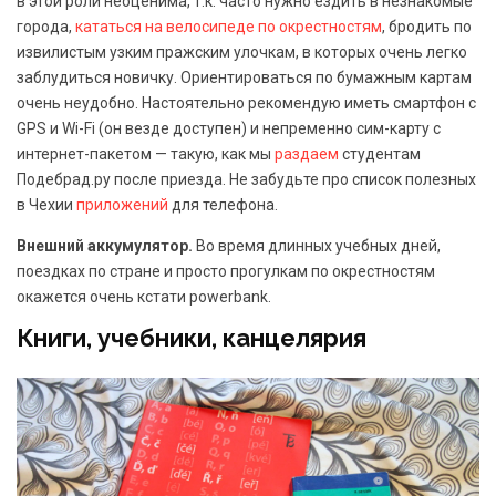
в этой роли неоценима, т.к. часто нужно ездить в незнакомые
города,
кататься на велосипеде по окрестностям
, бродить по
извилистым узким пражским улочкам, в которых очень легко
заблудиться новичку. Ориентироваться по бумажным картам
очень неудобно. Настоятельно рекомендую иметь смартфон с
GPS и Wi-Fi (он везде доступен) и непременно сим-карту с
интернет-пакетом — такую, как мы
раздаем
студентам
Подебрад.ру после приезда. Не забудьте про список полезных
в Чехии
приложений
для телефона.
Внешний аккумулятор.
Во время длинных учебных дней,
поездках по стране и просто прогулкам по окрестностям
окажется очень кстати powerbank.
Книги, учебники, канцелярия