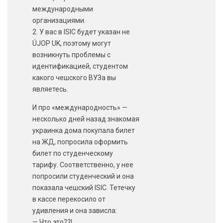
международными
организациями.
2. У вас в ISIC будет указан не
ÚJOP UK, поэтому могут
возникнуть проблемы с
идентификацией, студентом
какого чешского ВУЗа вы
являетесь.
И про «международность» —
несколько дней назад знакомая
украинка дома покупала билет
на ЖД, попросила оформить
билет по студенческому
тарифу. Соответственно, у нее
попросили студенческий и она
показала чешский ISIC. Тетечку
в кассе перекосило от
удивления и она зависла:
— Что это??!