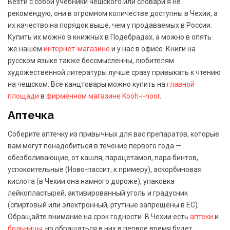
Везти с собой учебники чешского или словари я не
рекомендую, они в огромном количестве доступны в Чехии, а
их качество на порядок выше, чем у продаваемых в России.
Купить их можно в книжных в Подебрадах, а можно в опять
же нашем
интернет-магазине
и у нас в офисе. Книги на
русском языке также бессмысленны, любителям
художественной литературы лучше сразу привыкать к чтению
на чешском. Все канцтовары можно купить на
главной
площади
в
фирменном магазине Kooh-i-noor
.
Аптечка
Соберите аптечку из привычных для вас препаратов, которые
вам могут понадобиться в течение первого года —
обезболивающие, от кашля, парацетамол, пара бинтов,
успокоительные (Ново-пассит, к примеру), аскорбиновая
кислота (в Чехии она намного дороже), упаковка
лейкопластырей, активированный уголь и градусник
(спиртовый или электронный, ртутные запрещены в ЕС).
Обращайте внимание на срок годности. В Чехии есть
аптеки
и
больницы
, но обращаться в них в первое время будет