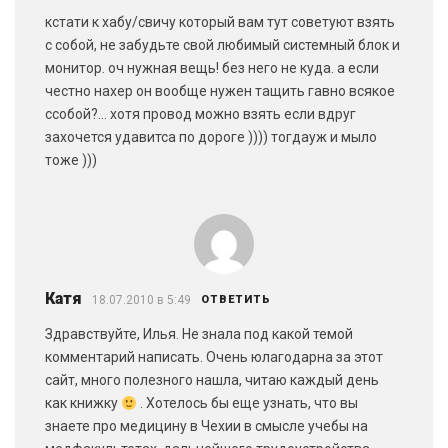
кстати к хабу/свичу который вам тут советуют взять
с собой, не забудьте свой любимый системный блок и
монитор. оч нужная вещь! без него не куда. а если
честно нахер он вообще нужен тащить гавно всякое
ссобой?… хотя провод можно взять если вдруг
захочется удавитса по дороге )))) тогдауж и мыло
тоже )))
Катя
18.07.2010 в 5:49
ОТВЕТИТЬ
Здравствуйте, Илья. Не знала под какой темой
комментарий написать. Очень юлагодарна за этот
сайт, много полезного нашла, читаю каждый день
как книжку
. Хотелось бы еще узнать, что вы
знаете про медицину в Чехии в смысле учебы на