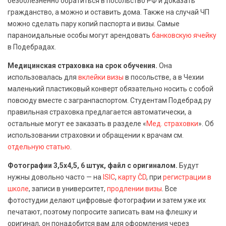
безболезненно обратиться в посольство РФ и доказать
гражданство, а можно и оставить дома. Также на случай ЧП
можно сделать пару копий паспорта и визы. Самые
параноидальные особы могут арендовать
банковскую ячейку
в Подебрадах.
Медицинская страховка на срок обучения.
Она
использовалась для
вклейки визы
в посольстве, а в Чехии
маленький пластиковый конверт обязательно носить с собой
повсюду вместе с загранпаспортом. Студентам Подебрад.ру
правильная страховка предлагается автоматически, а
остальные могут ее заказать в разделе «
Мед. страховки
». Об
использовании страховки и обращении к врачам см.
отдельную статью
.
Фотографии 3,5х4,5, 6 штук, файл с оригиналом.
Будут
нужны довольно часто — на
ISIC
,
карту ČD
, при
регистрации в
школе
, записи в университет,
продлении визы
. Все
фотостудии делают цифровые фотографии и затем уже их
печатают, поэтому попросите записать вам на флешку и
оригинал, он понадобится вам для оформления через