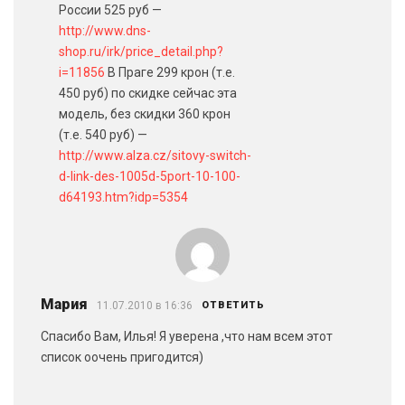
России 525 руб —
http://www.dns-
shop.ru/irk/price_detail.php?
i=11856
В Праге 299 крон (т.е.
450 руб) по скидке сейчас эта
модель, без скидки 360 крон
(т.е. 540 руб) —
http://www.alza.cz/sitovy-switch-
d-link-des-1005d-5port-10-100-
d64193.htm?idp=5354
Мария
11.07.2010 в 16:36
ОТВЕТИТЬ
Спасибо Вам, Илья! Я уверена ,что нам всем этот
список оочень пригодится)