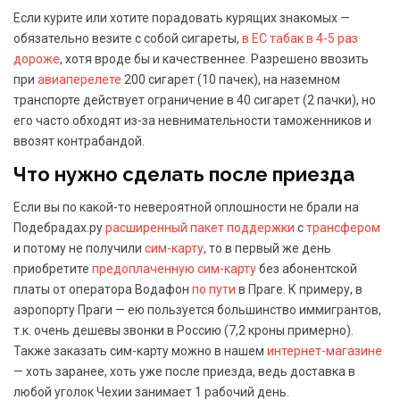
Если курите или хотите порадовать курящих знакомых —
обязательно везите с собой сигареты,
в ЕС табак в 4-5 раз
дороже
, хотя вроде бы и качественнее. Разрешено ввозить
при
авиаперелете
200 сигарет (10 пачек), на наземном
транспорте действует ограничение в 40 сигарет (2 пачки), но
его часто обходят из-за невнимательности таможенников и
ввозят контрабандой.
Что нужно сделать после приезда
Если вы по какой-то невероятной оплошности не брали на
Подебрадах.ру
расширенный пакет поддержки
с
трансфером
и потому не получили
сим-карту
, то в первый же день
приобретите
предоплаченную сим-карту
без абонентской
платы от оператора Водафон
по пути
в Праге. К примеру, в
аэропорту Праги — ею пользуется большинство иммигрантов,
т.к. очень дешевы звонки в Россию (7,2 кроны примерно).
Также заказать сим-карту можно в нашем
интернет-магазине
— хоть заранее, хоть уже после приезда, ведь доставка в
любой уголок Чехии занимает 1 рабочий день.