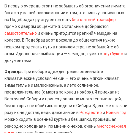
В первую очередь стоит не забывать об ограничении лимита
багажа у вашей авиакомпании и том, что лишь у записанных
на Подебрадах.ру студентов есть
бесплатный трансфер
прямо к дверям общежития. Остальные добираются
самостоятельно
и очень пригодится крепкий чемодан на
колесах. В Подебрадах от вокзала до общежития нужно
пешком проделать путь в полкилометра, не забывайте об
этом. Идеальная комбинация — чемодан, сумка с
ноутбуком
и
документами.
Одежда.
При выборе одежды трезво оценивайте
климатические условия Чехии — это очень мягкий климат,
зимы теплые и малоснежные, а лето солнечное,
продолжительное (с марта по конец ноября). Я приехал из
Восточной Сибири и привез довольно много теплых вещей,
без которых не обойтись и недели в Сибири. Здесь же я так ни
разу их не достал, ведь даже зимой в
Рождество
и
Новый год
можно ходить в осенней куртке и без шапки, прошедшая
рекордно холодная и, по мнению чехов, очень
многоснежная
зима
для меня была очень теплой.