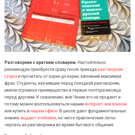
Разговорник с кратким словарем.
Настоятельно
рекомендую приобрести сразу после приезда
разговорник
Lingea
и прочитать от корки до корки, запомнив максимум
фраз. Студенты, изучившие перед поездкой разговорник,
имели огромное преимущество в первые полтора месяца
перед другими. К сожалению, вне Чехии его не продают и
потому можно воспользоваться нашим
интернет-магазином
или купить в
нашем офисе
. В школе дают фундаментальные
знания,
выдают учебники
, но чисто практические легко
черпать из разговорника во время бытового общения.