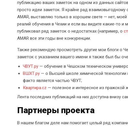
публикацию ваших заметок на одном из данных сайтов
просто идеи заметок. Я крайне рад взаимовыгодному с
AMAR, выставляю только в хорошем свете — нет, моей
реалий обучения в Чехии и если вы видите какие-то и 
публиковал ряд заметок о недостатках (например, о
с
AMAR все эти годы вне конкуренции.
Также рекомендую просмотреть другие мои блоги о Че
заметок с указанием вашего имени я также был бы оче
ЧВУТ.ру
— обучение в Чешском техническом универси
ВШХТ.ру
— о Высшей школе химической технологии в
факто является частью ЧВУТ;
Квартира.cz
— полезное и интересное из пражской ж
Лента последних публикаций на них доступна внизу са
Партнеры проекта
В нашем благом деле нам помогает целый ряд компани