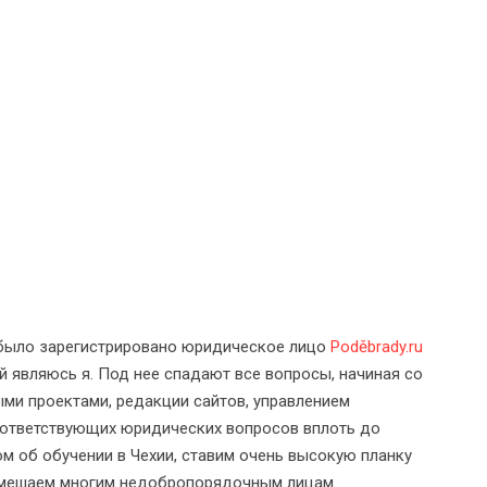
 было зарегистрировано юридическое лицо
Poděbrady.ru
й являюсь я. Под нее спадают все вопросы, начиная со
ыми проектами, редакции сайтов, управлением
соответствующих юридических вопросов вплоть до
м об обучении в Чехии, ставим очень высокую планку
у мешаем многим недобропорядочным лицам.