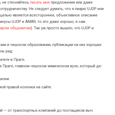
, не стесняйтесь
писать мне
предложения или даже
отрудничеству. Не следует думать, что я пиарю UJOP или
 целью является всестороннее, объективное описание
минусы UJOP и AMAR, то это даже хорошо, я сам
таром общежитии
). Так уж просто вышло, что UJOP и
хии и чешском образовании, публикации на них хороших
нь рад:
тете в Праге;
 Праге, главном чешском химическом вузе, который де-
изни.
мой правой колонки на сайте.
й — от транспортных компаний до постащиков выч.