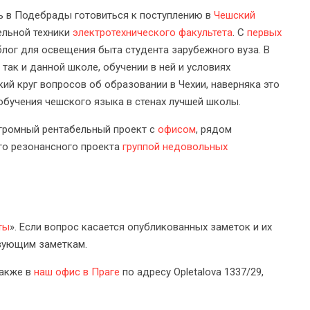
ть в Подебрады готовиться к поступлению в
Чешский
ельной техники
электротехнического факультета
. С
первых
блог для освещения быта студента зарубежного вуза. В
так и данной школе, обучении в ней и условиях
ий круг вопросов об образовании в Чехии, наверняка это
бучения чешского языка в стенах лучшей школы.
 огромный рентабельный проект с
офисом
, рядом
го резонансного проекта
группой недовольных
ты
». Если вопрос касается опубликованных заметок и их
твующим заметкам.
также в
наш офис в Праге
по адресу Opletalova 1337/29,