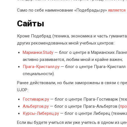
Само по себе наименование «Подебрады.ру»
является
Сайты
Кроме Подебрад (техника, экономика и часть гуманита
других рекомендованных мной учебных центров:
Марианки.Study
— блог о центре в Марианских Лазнях
активно развивается, любим мной и крайне важен;
Прага-Кристалл.ру
— блог о центре Прага-Кристалл 
специальности).
Ранее действовали, но были заморожены в связи с п
UJOP:
Гостиварж.ру
— блог о центре Прага-Гостиварж (тех
Альбертов.ру
— блог о центре Прага-Альбертов (
про
Курсы-Либерец.ру
— блог о центре Либерец (техник
Если вы будете учиться или уже учитесь в одном из це