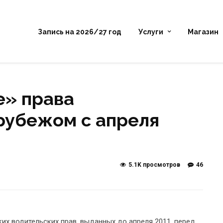
Запись на 2026/27 год
Услуги
Магазин
е» права
рубежом с апреля
5.1K просмотров
46
х водительских прав, выданных до апреля 2011, перед