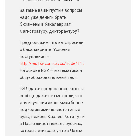
27.05.2011 в 12:43
За такие ваши пустые вопросы
надо уже деньги брать.
Экзамены в бакалавриат,
магистратуру, докторантуру?
Предположим, что вы спросили
о бакалавриате. Условия
поступления —
http://ies.fsv.cuni.cz/cs/node/115
На основе NSZ — математика и
общеобразовательный тест.
PS Я даже предполагаю, что вы
вообще даже не смотрели, что
для изучения экономики более
подходящими являются иные
вузы, нежели Карлов. Хотя тут и
в Праге живет немало русских,
которые считаают, что в Чехии