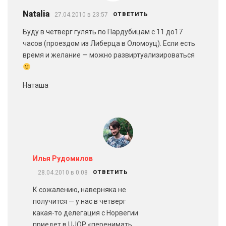
Natalia
27.04.2010 в 23:57
ОТВЕТИТЬ
Буду в четверг гулять по Пардубицам с 11 до17
часов (проездом из Либерца в Оломоуц). Если есть
время и желание — можно развиртуализироваться
Наташа
Илья Рудомилов
28.04.2010 в 0:08
ОТВЕТИТЬ
К сожалению, наверняка не
получится — у нас в четверг
какая-то делегация с Норвегии
приедет в UJOP «перенимать