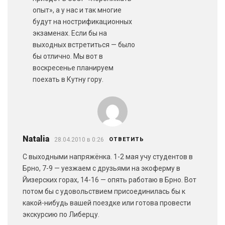
опыт», а у нас и так многие
будут на нострификационных
экзаменах. Если бы на
выходных встретиться — было
бы отлично. Мы вот в
воскресенье планируем
поехать в Кутну гору.
Natalia
28.04.2010 в 0:26
ОТВЕТИТЬ
С выходными напряжёнка. 1-2 мая учу студентов в
Брно, 7-9 — уезжаем с друзьями на экоферму в
Йизерских горах, 14-16 — опять работаю в Брно. Вот
потом бы с удовольствием присоединилась бы к
какой-нибудь вашей поездке или готова провести
экскурсию по Либерцу.