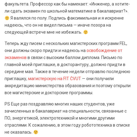
факультета. Профессор как бы намекает: «Инженер, а хотите-
ли сдать экзамен по школьной математике в бакалавриат?».
Я валялся по полу. Подпись факсимильная и я искренне
надеюсь, что он не видел письма — иначе позора на
следующей встрече мне не избежать.
Теперь жду писем с нескольких магистерских программ FEL,
они должны скоро придти и надеюсь на
освобождение от
экзаменов
в связи с высоким баллом диплома. Письмо по
главной моей приглашке, в докторантуру, должно придти в
середине мая. Также в течение недели отправлю последнюю
приглашку,
магистерскую на FIT ČVUT
— они получили
аккредитацию министерства образования и поэтому открыли
все магистерские и докторские программы.
PS Еще раз поздравляю многих наших студентов, уже
зачисленных в бакалавриат на специальности, связанные с
ПО, энергетикой, электротехникой и многими другими
отраслями. К сожалению, в этом году робототехника в списке
не оказалась.