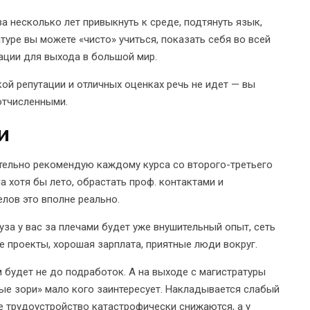
за несколько лет привыкнуть к среде, подтянуть язык,
туре вы можете «чисто» учиться, показать себя во всей
ации для выхода в большой мир.
акой репутации и отличных оценках речь не идет — вы
 отчисленными.
и
тельно рекомендую каждому курса со второго-третьего
 хотя бы лето, обрастать проф. контактами и
лов это вполне реально.
за у вас за плечами будет уже внушительный опыт, сеть
е проекты, хорошая зарплата, приятные люди вокруг.
м будет не до подработок. А на выходе с магистратуры
е зори» мало кого заинтересует. Накладывается слабый
е трудоустройство катастрофически снижаются, а у