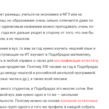
нет разницы, учиться на экономике в МГУ или на
ены, но образование очень сильно отличается даже по
т с одинаковым названием можно преподавать очень по-
т года все дальше уходят в сторону от того, что они бы
ом, а не чешском.
ния в вуз, то вам за год нужно изучить чешский язык и
ступающие на ИТ изучают в Подебрадах математику,
ть в любой справке о часах для
нострификации аттестата
,
нным предметам. Поэтому 350 часами за год в Подебрадах
ницы между чешской и российской школьной программой
ые числа и др.), а также всей лексики.
 много студентов, в Подебрадах это многие сотни. Вне
акой вуз, вам нужно одно и то же — школьная
альности. Поэтому можно на основе
контроля остаточных
ько групп одного и того же профиля, в каждой собрать