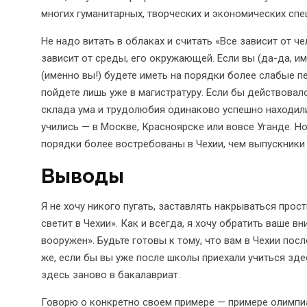
многих гуманитарных, творческих и экономических спе
Не надо витать в облаках и считать «Все зависит от че
зависит от среды, его окружающей. Если вы (да-да, име
(именно вы!) будете иметь на порядки более слабые пе
пойдете лишь уже в магистратуру. Если бы действовало
склада ума и трудолюбия одинаково успешно находили
учились — в Москве, Красноярске или вовсе Уганде. Но
порядки более востребованы в Чехии, чем выпускники
Выводы
Я не хочу никого пугать, заставлять накрываться прост
светит в Чехии». Как и всегда, я хочу обратить ваше в
вооружен». Будьте готовы к тому, что вам в Чехии пос
же, если бы вы уже после школы приехали учиться зде
здесь заново в бакалавриат.
Говорю о конкретно своем примере — примере олимпи