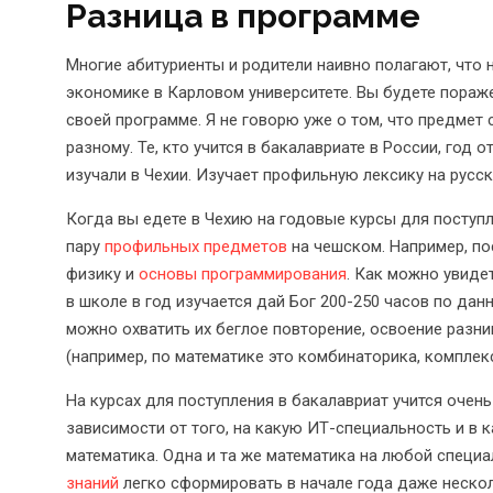
Разница в программе
Многие абитуриенты и родители наивно полагают, что 
экономике в Карловом университете. Вы будете пораж
своей программе. Я не говорю уже о том, что предме
разному. Те, кто учится в бакалавриате в России, год о
изучали в Чехии. Изучает профильную лексику на русск
Когда вы едете в Чехию на годовые курсы для поступле
пару
профильных предметов
на чешском. Например, по
физику и
основы программирования
. Как можно увиде
в школе в год изучается дай Бог 200-250 часов по да
можно охватить их беглое повторение, освоение раз
(например, по математике это комбинаторика, комплексн
На курсах для поступления в бакалавриат учится очень
зависимости от того, на какую ИТ-специальность и в к
математика. Одна и та же математика на любой специ
знаний
легко сформировать в начале года даже нескол