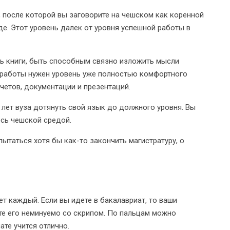
 после которой вы заговорите на чешском как коренной
де. Этот уровень далек от уровня успешной работы в
ть книги, быть способным связно изложить мысли
я работы нужен уровень уже полностью комфортного
четов, документации и презентаций.
5 лет вуза дотянуть свой язык до должного уровня. Вы
есь чешской средой.
 пытаться хотя бы как-то закончить магистратуру, о
ет каждый. Если вы идете в бакалавриат, то ваши
те его неминуемо со скрипом. По пальцам можно
ате учится отлично.