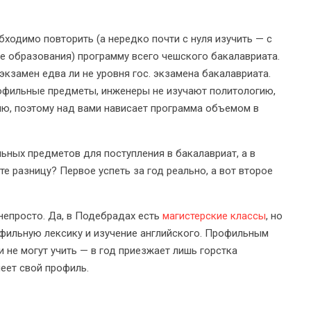
обходимо повторить (а нередко почти с нуля изучить — с
е образования) программу всего чешского бакалавриата.
кзамен едва ли не уровня гос. экзамена бакалавриата.
рофильные предметы, инженеры не изучают политологию,
ию, поэтому над вами нависает программа объемом в
льных предметов для поступления в бакалавриат, а в
е разницу? Первое успеть за год реально, а вот второе
непросто. Да, в Подебрадах есть
магистерские классы
, но
офильную лексику и изучение английского. Профильным
 не могут учить — в год приезжает лишь горстка
еет свой профиль.