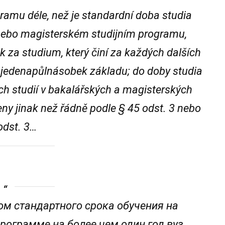
ogramu déle, než je standardní doba studia
nebo magisterském studijním programu,
k za studium, který činí za každých dalších
jedenapůlnásobek základu; do doby studia
h studií v bakalářských a magisterských
eny jinak než řádně podle § 45 odst. 3 nebo
odst. 3…
ом стандартного срока обучения на
рограмме на более чем один год вуз