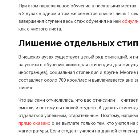
При этом параллельное обучение в нескольких местах 
в 3 вузах в одном и том же семестре спишет лишь 1 с
завершения ступени весь стаж обучения на ней
обнуля
как с чистого листа.
Лишение отдельных стип
В чешских вузах существует целый ряд стипендий, я п
за успехи в обучении, жилищная стипендия для живущи
иностранцев), социальная стипендия и другие. Многи
составляет около 700 крон/мес и выплачивается вне з
живете.
Что вы сами отчислились, что вас отчислили — считает
смогли, и потому вы плохой студент. А давать стипен
отдаваться успешным, старательным. Поэтому, наприм
прямо сказано
о ее выплате только тем, кто учится на
магистратуры. Если студент учился на данной ступени 