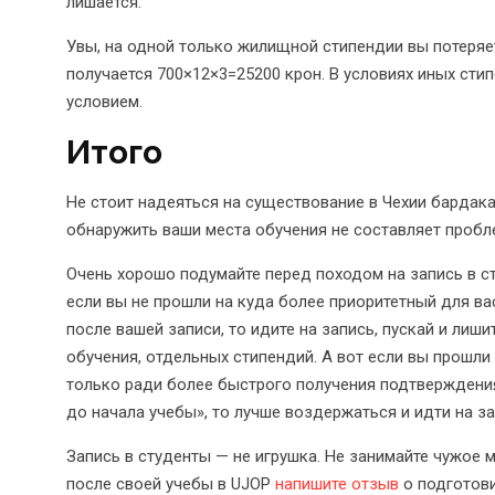
лишается.
Увы, на одной только жилищной стипендии вы потеряет
получается 700×12×3=25200 крон. В условиях иных ст
условием.
Итого
Не стоит надеяться на существование в Чехии бардака
обнаружить ваши места обучения не составляет пробл
Очень хорошо подумайте перед походом на запись в ст
если вы не прошли на куда более приоритетный для ва
после вашей записи, то идите на запись, пускай и лиш
обучения, отдельных стипендий. А вот если вы прошли 
только ради более быстрого получения подтверждения
до начала учебы», то лучше воздержаться и идти на за
Запись в студенты — не игрушка. Не занимайте чужое 
после своей учебы в UJOP
напишите отзыв
о подготови