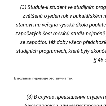
(3) Studuje-li student ve studijním pr
zvětšená o jeden rok v bakalářském 
stanoví mu veřejná vysoká škola poplate
započatých šest měsíců studia nejméně 
se započtou též doby všech předchozíc
studijních programech, které byly ukonč
§ 46 
В вольном переводе это звучит так:
(3) В случае превышения студент
бакалаврской или магистерской п