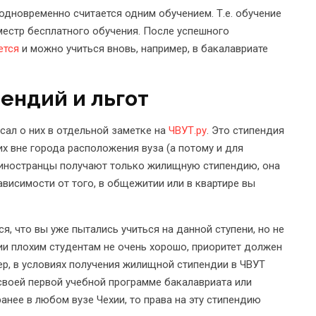
одновременно считается одним обучением. Т.е. обучение
еместр бесплатного обучения. После успешного
ется
и можно учиться вновь, например, в бакалавриате
ендий и льгот
исал о них в отдельной заметке на
ЧВУТ.ру
. Это стипендия
х вне города расположения вуза (а потому и для
е иностранцы получают только жилищную стипендию, она
ависимости от того, в общежитии или в квартире вы
ся, что вы уже пытались учиться на данной ступени, но не
дии плохим студентам не очень хорошо, приоритет должен
ер, в условиях получения жилищной стипендии в ЧВУТ
 своей первой учебной программе бакалавриата или
ранее в любом вузе Чехии, то права на эту стипендию