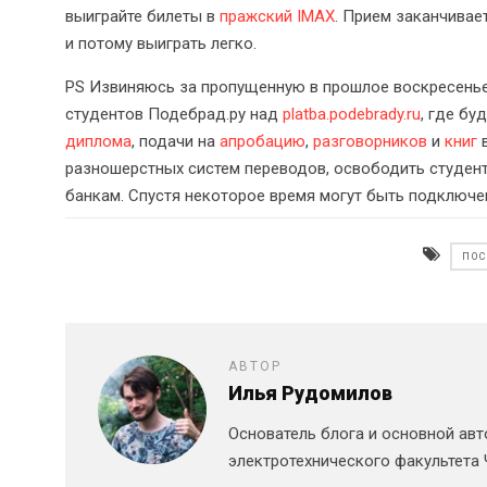
выиграйте билеты в
пражский IMAX
. Прием заканчивае
и потому выиграть легко.
PS Извиняюсь за пропущенную в прошлое воскресенье 
студентов Подебрад.ру над
platba.podebrady.ru
, где бу
диплома
, подачи на
апробацию
,
разговорников
и
книг
в
разношерстных систем переводов, освободить студен
банкам. Спустя некоторое время могут быть подключ
ПО
АВТОР
Илья Рудомилов
Основатель блога и основной авт
электротехнического факультета 