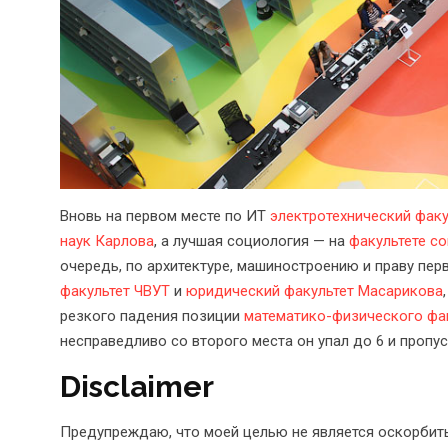
Вновь на первом месте по ИТ
электротехнический факу
наук
Карлова
, а лучшая социология — на
факультете с
очередь, по архитектуре, машиностроению и праву пе
факультет
ЧВУТ
и
юридический факультет
Масарикова
резкого падения позиции
математико-физического фа
несправедливо со второго места он упал до 6 и пропу
Disclaimer
Предупреждаю, что моей целью не является оскорбить 