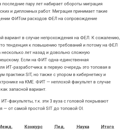
 в последние пару лет набирает обороты миграция
ских и дипломных работ. Миграция принимает такие
ещении ФИТом расходов ФЕЛ на сопровождение
й вариант в случае непрохождения на ФЕЛ. К сожалению,
сто тенденция к повышению требований и потому на ФЕЛ
 а несколько лет назад и довольно сложную
чешскому. Если на ФИТ одна-единственная
ля ИТ-разработчика: в первую очередь это топовая в
м практики SIT, но также с упором в кибернетику и
ектронике на KME. ФИТ — неплохой факультет в случае
 как запасной вариант.
ИТ-факультеты, т.к. эти 3 вуза с головой покрывают
я — от самой простой SIT до топовой OI.
Межд.
Конкурс
Пед.
Наука
Итого