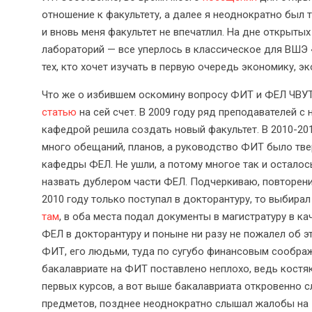
отношение к факультету, а далее я неоднократно был 
и вновь меня факультет не впечатлил. На дне открыты
лабораторий — все уперлось в классическое для ВШЭ 
тех, кто хочет изучать в первую очередь экономику, эк
Что же о избившем оскомину вопросу ФИТ и ФЕЛ ЧВУТ
статью
на сей счет. В 2009 году ряд преподавателей с
кафедрой решила создать новый факультет. В 2010-201
много обещаний, планов, а руководство ФИТ было тве
кафедры ФЕЛ. Не ушли, а потому многое так и осталос
назвать дублером части ФЕЛ. Подчеркиваю, повторени
2010 году только поступал в докторантуру, то выбир
там
, в оба места подал документы в магистратуру в ка
ФЕЛ в докторантуру и поныне ни разу не пожалел об э
ФИТ, его людьми, туда по сугубо финансовым соображ
бакалавриате на ФИТ поставлено неплохо, ведь кост
первых курсов, а вот выше бакалавриата откровенно с
предметов, позднее неоднократно слышал жалобы на 