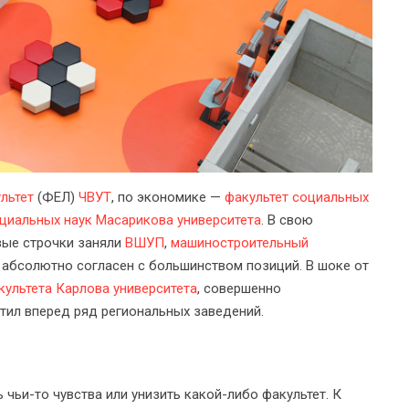
льтет
(ФЕЛ)
ЧВУТ
, по экономике —
факультет социальных
оциальных наук
Масарикова университета
. В свою
рвые строчки заняли
ВШУП
,
машиностроительный
, абсолютно согласен с большинством позиций. В шоке от
культета
Карлова университета
, совершенно
стил вперед ряд региональных заведений.
чьи-то чувства или унизить какой-либо факультет. К