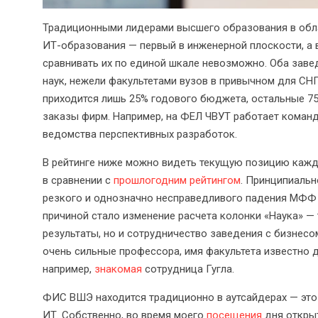
Традиционными лидерами высшего образования в обл
ИТ-образования — первый в инженерной плоскости, а 
сравнивать их по единой шкале невозможно. Оба заве
наук, нежели факультетами вузов в привычном для СН
приходится лишь 25% годового бюджета, остальные 7
заказы фирм. Например, на ФЕЛ ЧВУТ работает команда
ведомства перспективных разработок.
В рейтинге ниже можно видеть текущую позицию каждо
в сравнении с
прошлогодним рейтингом
. Принципиальн
резкого и однозначно несправедливого падения МФФ К
причиной стало изменение расчета колонки «Наука» — 
результаты, но и сотрудничество заведения с бизнес
очень сильные профессора, имя факультета известно 
например,
знакомая
сотрудница Гугла.
ФИС ВШЭ находится традиционно в аутсайдерах — это 
ИТ. Собственно, во время моего
посещения
дня открыт