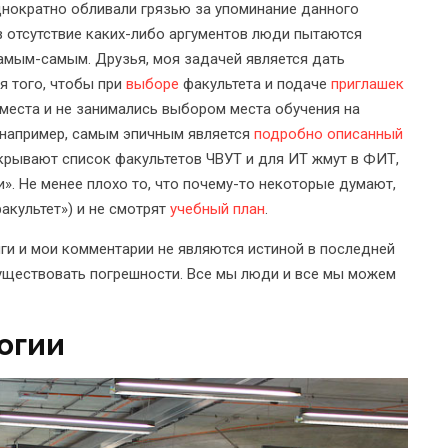
днократно обливали грязью за упоминание данного
в отсутствие каких-либо аргументов люди пытаются
 самым-самым. Друзья, моя задачей является дать
я того, чтобы при
выборе
факультета и подаче
приглашек
места и не занимались выбором места обучения на
, например, самым эпичным является
подробно описанный
крывают список факультетов ЧВУТ и для ИТ жмут в ФИТ,
». Не менее плохо то, что почему-то некоторые думают,
акультет») и не смотрят
учебный план
.
нги и мои комментарии не являются истиной в последней
существовать погрешности. Все мы люди и все мы можем
огии