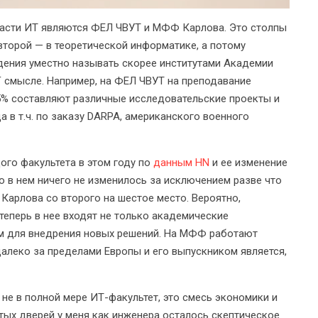
асти ИТ являются ФЕЛ ЧВУТ и МФФ Карлова. Это столпы
второй — в теоретической информатике, а потому
дения уместно называть скорее институтами Академии
Г смысле. Например, на ФЕЛ ЧВУТ на преподавание
5% составляют различные исследовательские проекты и
 в т.ч. по заказу DARPA, американского военного
го факультета в этом году по
данным HN
и ее изменение
о в нем ничего не изменилось за исключением разве что
арлова со второго на шестое место. Вероятно,
теперь в нее входят не только академические
ом для внедрения новых решений. На МФФ работают
далеко за пределами Европы и его выпускником является,
не в полной мере ИТ-факультет, это смесь экономики и
ых дверей у меня как инженера осталось скептическое