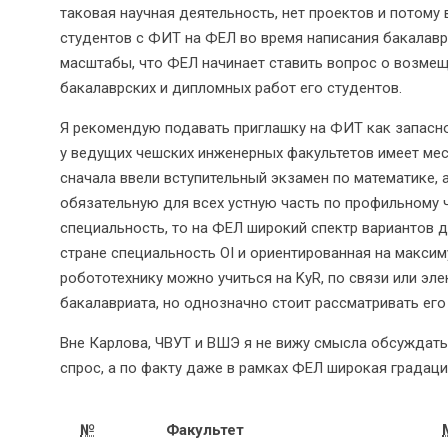
таковая научная деятельность, нет проектов и потому
студентов с ФИТ на ФЕЛ во время написания бакалавр
масштабы, что ФЕЛ начинает ставить вопрос о возм
бакалаврских и дипломных работ его студентов.
Я рекомендую подавать приглашку на ФИТ как запасно
у ведущих чешских инженерных факультетов имеет ме
сначала ввели вступительный экзамен по математике,
обязательную для всех устную часть по профильному 
специальность, то на ФЕЛ широкий спектр вариантов д
стране специальность OI и ориентированная на максиму
робототехнику можно учиться на KyR, по связи или эл
бакалавриата, но однозначно стоит рассматривать его
Вне Карлова, ЧВУТ и ВШЭ я не вижу смысла обсуждать 
спрос, а по факту даже в рамках ФЕЛ широкая градаци
№
Факультет