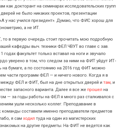
там как докторант на семинарах исследовательских групп
х дверей не было никаких проектов, презентации
«А у нас учился президент». Думаю, что ФИС хорош для
онометрию, а не ИТ.
, то в первую очередь стоит прочитать мою подробную
 нашей кафедры выч. техники ФЕЛ ЧВУТ во главе с зав.
1 годах факультет только вставал на ноги и звучало
рдо уверено в том, что следом за ними на ФИТ уйдут ИТ-
ь на бумаге, а по состоянию на 2016 год ФИТ можно
ем части программ ФЕЛ — и ничего нового. Когда я в
ал между ФЕЛ и ФИТ, был на дне открытых дверей и
там
, и
честве запасного варианта. Далее я все же
прошел
на
том — за годы работы на ФЕЛ я много раз сталкивался с
ениям ушли несколько коллег. Преподавание в
як команды составили именно преподаватели предметов
лабо, я сам
ходил
туда на один из магистерских
знакомых на другие предметы. На ФИТ не ведется как