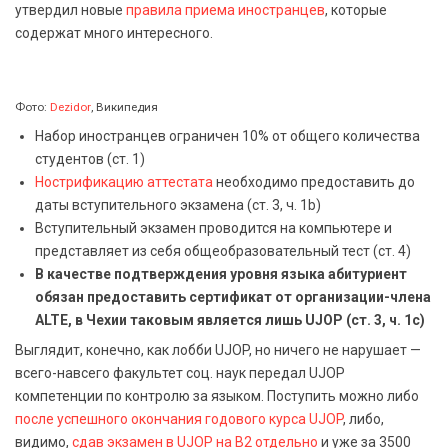
утвердил новые
правила приема иностранцев
, которые
содержат много интересного.
Фото:
Dezidor
, Википедия
Набор иностранцев ограничен 10% от общего количества
студентов (ст. 1)
Нострификацию аттестата
необходимо предоставить до
даты вступительного экзамена (ст. 3, ч. 1b)
Вступительный экзамен проводится на компьютере и
представляет из себя общеобразовательный тест (ст. 4)
В качестве подтверждения уровня языка абитуриент
обязан предоставить сертификат от организации-члена
ALTE, в Чехии таковым является лишь UJOP (ст. 3, ч. 1с)
Выглядит, конечно, как лобби UJOP, но ничего не нарушает —
всего-навсего факультет соц. наук передал UJOP
компетенции по контролю за языком. Поступить можно либо
после успешного окончания годового курса UJOP
, либо,
видимо,
сдав экзамен в UJOP на B2 отдельно
и уже за 3500