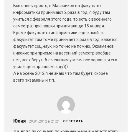
Все очень просто, в Масариков на факультет
информатики принимают 2 раза в год, я буду там
учиться с февраля этого года, то есть с весеннего
семестра, приглашки принимали до 15 января.
Кроме факультета информатики еще какой-то
факультет там тоже принимает 2 раза в год, кажется
факультет соц.наук, но точно не помню. Экзаменов
никаких при приеме на весенний семестр вообще
нет, всех берут. А с чешским у меня все хорошо, я его
учил еще в прошлом году)))
А на осень 2012 я не знаю что там будет, скорее
всего экзамены и т.п.
Юлия
29.01.2012 в 21:21
ОТВЕТИТЬ
Да, вряд ли соцнаук, по крайней мере в магистратуру