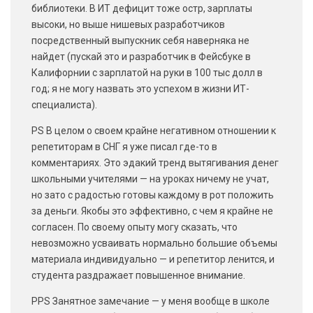
библиотеки. В ИТ дефицит тоже остр, зарплаты
высоки, но выше нишевых разработчиков
посредственный выпускник себя наверняка не
найдет (пускай это и разработчик в Фейсбуке в
Калифорнии с зарплатой на руки в 100 тыс долл в
год; я не могу назвать это успехом в жизни ИТ-
специалиста).
PS В целом о своем крайне негативном отношении к
репетиторам в СНГ я уже писал где-то в
комментариях. Это эдакий тренд вытягивания денег
школьными учителями — на уроках ничему не учат,
но зато с радостью готовы каждому в рот положить
за деньги. Якобы это эффективно, с чем я крайне не
согласен. По своему опыту могу сказать, что
невозможно усваивать нормально большие объемы
материала индивидуально — и репетитор ленится, и
студента раздражает повышенное внимание.
PPS Занятное замечание — у меня вообще в школе