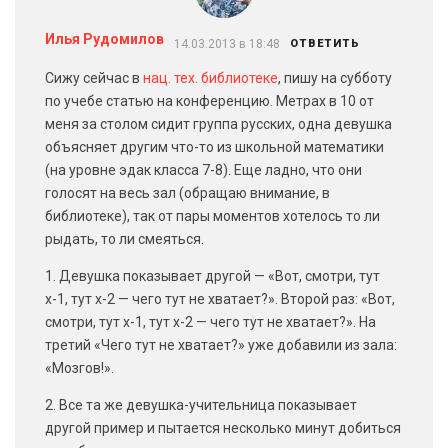
Илья Рудомилов
14.03.2013 в 18:48
ОТВЕТИТЬ
Сижу сейчас в
нац. тех. библиотеке
, пишу на субботу
по учебе статью на конференцию. Метрах в 10 от
меня за столом сидит группа русских, одна девушка
объясняет другим что-то из школьной математики
(на уровне эдак класса 7-8). Еще ладно, что они
голосят на весь зал (обращаю внимание, в
библиотеке), так от пары моментов хотелось то ли
рыдать, то ли смеяться.
1. Девушка показывает другой — «Вот, смотри, тут
х-1, тут х-2 — чего тут не хватает?». Второй раз: «Вот,
смотри, тут х-1, тут х-2 — чего тут не хватает?». На
третий «Чего тут не хватает?» уже добавили из зала:
«Мозгов!».
2. Все та же девушка-учительница показывает
другой пример и пытается несколько минут добиться