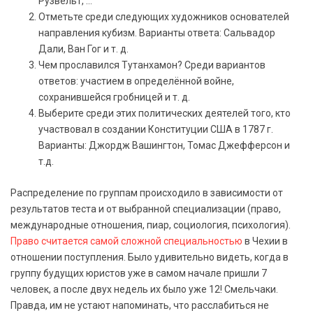
Рузвельт, …
Отметьте среди следующих художников основателей
направления кубизм. Варианты ответа: Сальвадор
Дали, Ван Гог и т. д.
Чем прославился Тутанхамон? Среди вариантов
ответов: участием в определённой войне,
сохранившейся гробницей и т. д.
Выберите среди этих политических деятелей того, кто
участвовал в создании Конституции США в 1787 г.
Варианты: Джордж Вашингтон, Томас Джефферсон и
т.д.
Распределение по группам происходило в зависимости от
результатов теста и от выбранной специализации (право,
международные отношения, пиар, социология, психология).
Право считается самой сложной специальностью
в Чехии в
отношении поступления. Было удивительно видеть, когда в
группу будущих юристов уже в самом начале пришли 7
человек, а после двух недель их было уже 12! Смельчаки.
Правда, им не устают напоминать, что расслабиться не