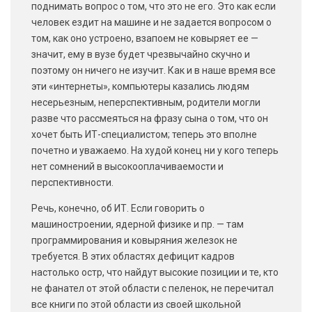
поднимать вопрос о том, что это не его. Это как если
человек ездит на машине и не задается вопросом о
том, как оно устроено, взапоем не ковыряет ее —
значит, ему в вузе будет чрезвычайно скучно и
поэтому он ничего не изучит. Как и в наше время все
эти «интернеты», компьютеры казались людям
несерьезным, неперспективным, родители могли
разве что рассмеяться на фразу сына о том, что он
хочет быть ИТ-специалистом; теперь это вполне
почетно и уважаемо. На худой конец ни у кого теперь
нет сомнений в высокооплачиваемости и
перспективности.
Речь, конечно, об ИТ. Если говорить о
машиностроении, ядерной физике и пр. — там
программирования и ковыряния железок не
требуется. В этих областях дефицит кадров
настолько остр, что найдут высокие позиции и те, кто
не фанател от этой области с пеленок, не перечитал
все книги по этой области из своей школьной