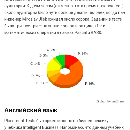
аудитории. К двум часам (а именно в это время начался тест)
около аудитории было чуть больше десяти человек, когда пан
инженер Miroslav Jílek ожидал около сорока. Заданий в тесте
было три, все три — на знание оператора цикла for и
математических операций в языках Pascal и BASIC.
A: 9%
0: 14%
B: 3%
C: 14%
D: 7%
E: 7%
F: 46%
JS chart by amCharts
Английский язык
Placement Tests был ориентирован на бизнес-лексику
учебника Intelligent Business. Напоминаю, что данный учебник