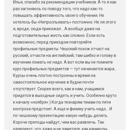
Илья, спасибо за рекомендации учебников. А то я как
раз загоняюсь по поводу того, что надо как-то
повышать эффективность своего обучения. Не
хотелось бы «Непроспьевать» постоянно. Не ля этого
я, вроде, сюда приезжал… А вообще даже на
подготовительных жесть как сложно. Если есть
возможнос, перед приездом повторяйте
профильные предметы. Чешский похож отчаст на
русский, отчасти на английский, там шибко и голову в
изучении ломать не надо. А вот если вы не помните
курс профильных предметов — тут начинается жара…
Курсы очень плотно построены и время на
самостоятельное изучение в будни почти
отсутствует. Скорее всего, как и нам, учащимся
придется в выходные сидеть и учить. Особенно круто
к началу «ноября» ) Когда технарям темам по пяти
контроха предстоит. А еще и физику учить надо… И
по чешскому презентацию какую-нибудь делать.
Короче преподы найдут, чем вас развлечь. Так
развлекут, что даже и не заметите, как каникулы