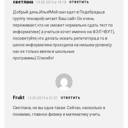
светлана
13.05.2013 в 18:18
ОТВЕТИТЬ
Добрый день,Илья!Мой сын едет в Подебрады,в
группу технарей,читает Ваш сайт.Он очень
переживает,что не сможет нормально сдать тест по
информатике( а учиться хочет именно на ФЭЛ ЧВУТ),
посоветуйте,что делать-искать репетитора,а то в
школе информатика проходила на низшем уровне(у
нас ее только ввели в школьные
программы).Спасибо!
Frukt
13.05.2013 в 21:07
ОТВЕТИТЬ
Светлана, не вы одна такая. Сейчас, насколько я
понимаю, главное физику и математику учить.