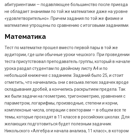
абитуриентами — подавляющее большинство после приезда
не обладает знаниями по той же математике даже на уровне
«удовлетворительно». Причем задания по той же физике и
математике упрощены по сравнению с итоговыми заданиями.
Математика
Тест по математке прошел вместо первой пары в той же
аудитории, где шли обычные уроки чешского. При проведении
теста присутствовал преподаватель группы, который в начале
урока раздал студентам по двойному листу А4 и по
небольшой книжечке с заданием. Заданий было 25, и стоит
отметить, что начинались они с весьма легких задачек вроде
складывания дробей, а кончились раскрытием предела. Так
же были задачи на геометрию, тригонометрию, уравнения с
параметром, логарифмы, производные, степени и корни,
комплексные числа, операции с векторами — в общем все те
темы, которые проходят в 11 классе в российских школах. Для
желающих подготовиться будет полезным задачник
Никольского «Алгебра и начала анализа, 11 класс», в котором