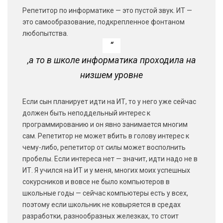
Репетитор по информатике — это пустой звук. ИТ —
это самообразование, подкрепленное фонтаном
любопытства.
,а то в школе информатика проходила на
низшем уровне
Если сын планирует идти на ИТ, то у него уже сейчас
должен быть неподдельный интерес к
программированию и он явно занимается многим
сам. Репетитор не может вбить в голову интерес к
чему-либо, репетитор от силы может восполнить
пробелы. Если интереса нет — значит, идти надо не в
ИТ. Я учился на ИТ и у меня, многих моих успешных
сокурсников и вовсе не было компьютеров в
школьные годы — сейчас компьютеры есть у всех,
поэтому если школьник не ковыряется в средах
разработки, разнообразных железках, то стоит