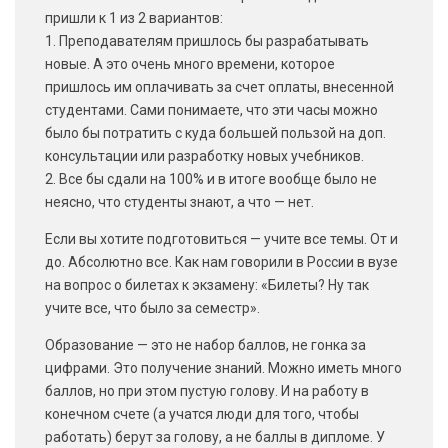
пришли к 1 из 2 вариантов:
1. Преподавателям пришлось бы разрабатывать
новые. А это очень много времени, которое
пришлось им оплачивать за счет оплаты, внесенной
студентами. Сами понимаете, что эти часы можно
было бы потратить с куда большей пользой на доп.
консультации или разработку новых учебников.
2. Все бы сдали на 100% и в итоге вообще было не
неясно, что студенты знают, а что — нет.
Если вы хотите подготовиться — учите все темы. От и
до. Абсолютно все. Как нам говорили в России в вузе
на вопрос о билетах к экзамену: «Билеты? Ну так
учите все, что было за семестр».
Образование — это не набор баллов, не гонка за
цифрами. Это получение знаний. Можно иметь много
баллов, но при этом пустую голову. И на работу в
конечном счете (а учатся люди для того, чтобы
работать) берут за голову, а не баллы в дипломе. У