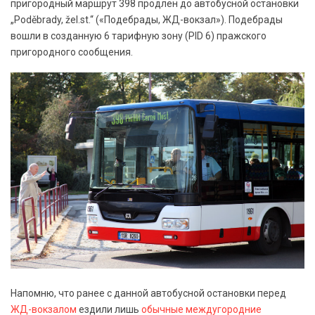
пригородный маршрут 398 продлен до автобусной остановки
„Poděbrady, žel.st.“ («Подебрады, ЖД-вокзал»). Подебрады
вошли в созданную 6 тарифную зону (PID 6) пражского
пригородного сообщения.
Напомню, что ранее с данной автобусной остановки перед
ЖД-вокзалом
ездили лишь
обычные междугородние