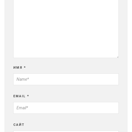
ИМЯ
*
EMAIL
*
САЙТ