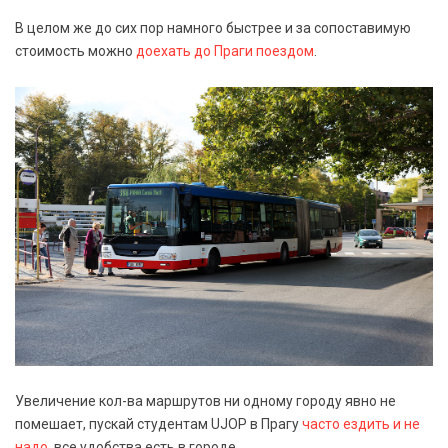
В целом же до сих пор намного быстрее и за сопоставимую
стоимость можно
доехать до Праги поездом
.
Увеличение кол-ва маршрутов ни одному городу явно не
помешает, пускай студентам UJOP в Прагу
часто ездить и не
надо
, все удобства есть в городе.