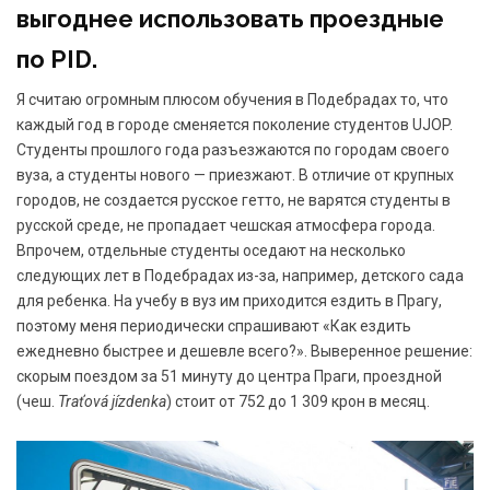
выгоднее использовать проездные
по
PID
.
Я считаю огромным плюсом обучения в Подебрадах то, что
каждый год в городе сменяется поколение студентов UJOP.
Студенты прошлого года разъезжаются по городам своего
вуза, а студенты нового — приезжают. В отличие от крупных
городов, не создается русское гетто, не варятся студенты в
русской среде, не пропадает чешская атмосфера города.
Впрочем, отдельные студенты оседают на несколько
следующих лет в Подебрадах из-за, например, детского сада
для ребенка. На учебу в вуз им приходится ездить в Прагу,
поэтому меня периодически спрашивают «Как ездить
ежедневно быстрее и дешевле всего?». Выверенное решение:
скорым поездом за 51 минуту до центра Праги, проездной
(чеш.
Traťová jízdenka
) стоит от 752 до 1 309 крон в месяц.