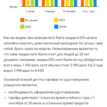
500 Kč
1 месяц
3 месяца
10 месяцев
3 уч. года
Без скидки
IN25
IN50
IN100
Как мы видим, при наличии на In-Karta скидки в 50% можно
спокойно покупать даже месячный проездной. Но лучше, само
собой, брать сразу на квартал. Немаловажным является то,
что сами скидки на In-Karta стоят для людей до 26 лет
дешевле: например, скидка 50% на In-Karta на год обойдется в
всего лишь 1 490 крон, хотя обычно стоит 2 990 крон. На 3 года
вовсе 3 990 вместо 8 490!
Огромной ложкой дегтя в тарифах по удостоверению
учащегося являются:
необходимость оформления удостоверения;
тарифы действуют только во время учебного года, с 1
сентября по 30 июня; в остальное время придется