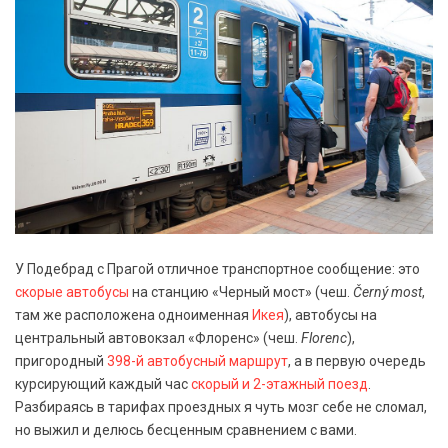
У Подебрад с Прагой отличное транспортное сообщение: это
скорые автобусы
на станцию «Черный мост» (чеш.
Černý most
,
там же расположена одноименная
Икея
), автобусы на
центральный автовокзал «Флоренс» (чеш.
Florenc
),
пригородный
398-й автобусный маршрут
, а в первую очередь
курсирующий каждый час
скорый и 2-этажный поезд
.
Разбираясь в тарифах проездных я чуть мозг себе не сломал,
но выжил и делюсь бесценным сравнением с вами.