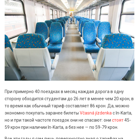
При примерно 40 поездках в месяц каждая дорога в одну
сторону обходится студентам до 26 лет в менее чем 20 крон, в
то время как обычный тариф составляет 86 крон. Да, можно
экономно покупать заранее билеты
Včasná jízdenka
с In-Karta,
но и при такой частоте поездок они не спасают: они
стоят
45-
59 крон при наличии In-Karta, а без нее — по 59-79 крон.
Все эти годы я сам лишь поверхностно знал о тарифах на