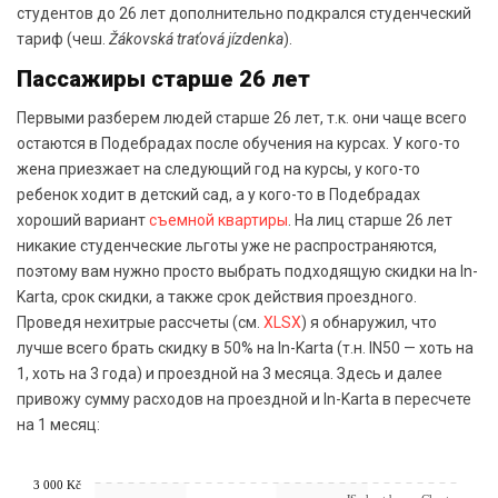
студентов до 26 лет дополнительно подкрался студенческий
тариф (чеш.
Žákovská traťová jízdenka
).
Пассажиры старше 26 лет
Первыми разберем людей старше 26 лет, т.к. они чаще всего
остаются в Подебрадах после обучения на курсах. У кого-то
жена приезжает на следующий год на курсы, у кого-то
ребенок ходит в детский сад, а у кого-то в Подебрадах
хороший вариант
съемной квартиры
. На лиц старше 26 лет
никакие студенческие льготы уже не распространяются,
поэтому вам нужно просто выбрать подходящую скидки на In-
Karta, срок скидки, а также срок действия проездного.
Проведя нехитрые рассчеты (см.
XLSX
) я обнаружил, что
лучше всего брать скидку в 50% на In-Karta (т.н. IN50 — хоть на
1, хоть на 3 года) и проездной на 3 месяца. Здесь и далее
привожу сумму расходов на проездной и In-Karta в пересчете
на 1 месяц:
3 000 Kč