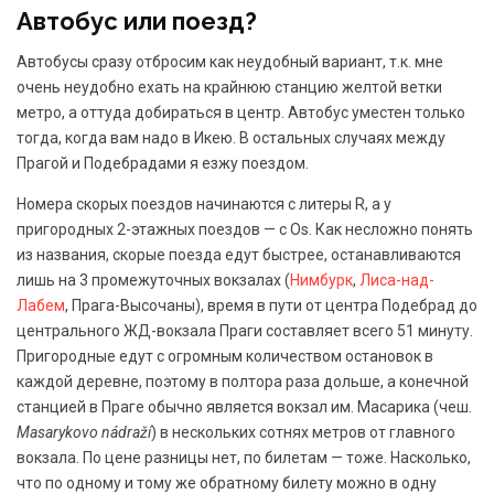
Автобус или поезд?
Автобусы сразу отбросим как неудобный вариант, т.к. мне
очень неудобно ехать на крайнюю станцию желтой ветки
метро, а оттуда добираться в центр. Автобус уместен только
тогда, когда вам надо в Икею. В остальных случаях между
Прагой и Подебрадами я езжу поездом.
Номера скорых поездов начинаются с литеры R, а у
пригородных 2-этажных поездов — с Os. Как несложно понять
из названия, скорые поезда едут быстрее, останавливаются
лишь на 3 промежуточных вокзалах (
Нимбурк
,
Лиса-над-
Лабем
, Прага-Высочаны), время в пути от центра Подебрад до
центрального ЖД-вокзала Праги составляет всего 51 минуту.
Пригородные едут с огромным количеством остановок в
каждой деревне, поэтому в полтора раза дольше, а конечной
станцией в Праге обычно является вокзал им. Масарика (чеш.
Masarykovo nádraží
) в нескольких сотнях метров от главного
вокзала. По цене разницы нет, по билетам — тоже. Насколько,
что по одному и тому же обратному билету можно в одну