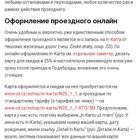
любыми остановками и пересадками, любое количество раз в
рамках действия проездного.
Оформление проездного онлайн
Очень удобным и, вероятно, уже единственным способом
оформления проездного является его запись на
In-Karta
от
Чешских железных дорог (чеш.
České drahy
, сокр.
ČD
). По
онлайн-оформлению In-Karta см.
отдельную заметку
, делать
карту для скидки в 25% я настоятельно рекомендую всем уже
сразу после приезда в Подебрады, вложение это очень
стоящее.
Карта оформляется и скидки на нее приобретаются на
www.cd.cz/eshop/in-karta/IN25_1_1
, а проездные по
стандартному тарифу (о тарифах см. ниже) — на
www.cd.cz/eshop/in-karta/IN25_1_1-RTQ/3M
. Предположим,
карта у нас есть, поэтому выбираем „In Kartu už mám“ (рус.
У
меня есть In-Karta
), указываем номер вашей карты, дату
рождения, жмем ссылку „Detail In Kartu“ (рус.
Детали In-Karta
) —
вуаля, система показывает все данные по вашей карте: