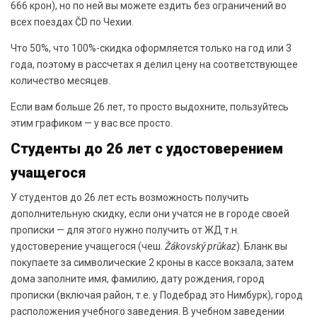
666 крон), но по ней вы можете ездить без ограничений во
всех поездах ČD по Чехии.
Что 50%, что 100%-скидка оформляется только на год или 3
года, поэтому в рассчетах я делил цену на соответствующее
количество месяцев.
Если вам больше 26 лет, то просто выдохните, пользуйтесь
этим графиком — у вас все просто.
Студенты до 26 лет с удостоверением
учащегося
У студентов до 26 лет есть возможность получить
дополнительную скидку, если они учатся не в городе своей
прописки — для этого нужно получить от ЖД т.н.
удостоверение учащегося (чеш.
Žákovský průkaz
). Бланк вы
покупаете за символические 2 кроны в кассе вокзала, затем
дома заполните имя, фамилию, дату рождения, город
прописки (включая район, т.е. у Подебрад это Нимбурк), город
расположения учебного заведения. В учебном заведении