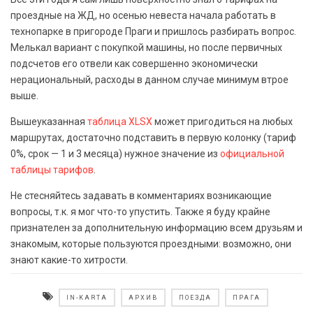
проездные на ЖД, но осенью невеста начала работать в
технопарке в пригороде Праги и пришлось разбирать вопрос.
Мелькал вариант с покупкой машины, но после первичных
подсчетов его отвели как совершенно экономически
нерациональный, расходы в данном случае минимум втрое
выше.
Вышеуказанная
таблица XLSX
может пригодиться на любых
маршрутах, достаточно подставить в первую колонку (тариф
0%, срок — 1 и 3 месяца) нужное значение из
официальной
таблицы тарифов
.
Не стесняйтесь задавать в комментариях возникающие
вопросы, т.к. я мог что-то упустить. Также я буду крайне
признателен за дополнительную информацию всем друзьям и
знакомым, которые пользуются проездными: возможно, они
знают какие-то хитрости.
IN-KARTA
АРХИВ
ПОЕЗДА
ПРАГА