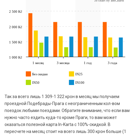
JS chart by amCharts
2 500 Kč
2 000 Kč
1 500 Kč
1 000 Kč
1 месяц
3 месяца
1 год
3 года
Без скидки
IN25
IN50
IN100
Так за всего лишь 1 309-1 322 крон в месяц мы получаем
проездной Подебрады-Прага с неограниченным кол-вом
поездок любыми поездами. Обратите внимание, что если вам
нужно часто ездить куда-то кроме Праги, то вам может
оказаться полезной карта In-Karta с 100%-скидкой. В
пересчете на месяц стоит на всего лишь 300 крон больше (1