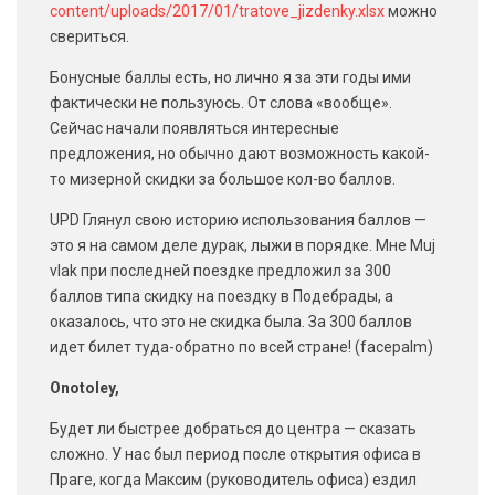
content/uploads/2017/01/tratove_jizdenky.xlsx
можно
свериться.
Бонусные баллы есть, но лично я за эти годы ими
фактически не пользуюсь. От слова «вообще».
Сейчас начали появляться интересные
предложения, но обычно дают возможность какой-
то мизерной скидки за большое кол-во баллов.
UPD Глянул свою историю использования баллов —
это я на самом деле дурак, лыжи в порядке. Мне Muj
vlak при последней поездке предложил за 300
баллов типа скидку на поездку в Подебрады, а
оказалось, что это не скидка была. За 300 баллов
идет билет туда-обратно по всей стране! (facepalm)
Onotoley,
Будет ли быстрее добраться до центра — сказать
сложно. У нас был период после открытия офиса в
Праге, когда Максим (руководитель офиса) ездил