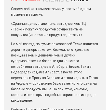
17.09.2014 в 21:52
ОТВЕТИТЬ
Совсем забыл в комментариях указать об одном
моменте в заметке:
«Сравнив цены, стало ясно: выгоднее, чем ТЦ
«Теско», покупку продуктов осуществить не
получится (и не только продуктов, кстати).»
На мой взгляд, по сумме показателей Теско является
дорогим супермаркетом. Возможно, отдельные
позиции в нем и дешевле, чем в других
супермаркетах, но базовые для чешского
потребителя выгоднее в Альберте, Билле. Так я в
Подебрадах ходил в Альберт, а после этого
переехали в Прагу на Страхов и стали ходить в Теско
на Анделе — однозначно было заметно, что цены на
базовые продукты выше. Но при этом, конечно,
кофола и некоторые подобные «приятности» вроде
как дешевле.
Сейчас в Праге при выборе между разными