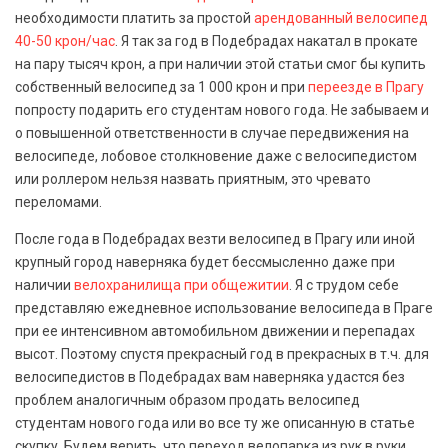
необходимости платить за простой
арендованный велосипед
40-50 крон/час
. Я так за год в Подебрадах накатал в прокате
на пару тысяч крон, а при наличии этой статьи смог бы купить
собственный велосипед за 1 000 крон и при
переезде в Прагу
попросту подарить его студентам нового года. Не забываем и
о повышенной ответственности в случае передвижения на
велосипеде, лобовое столкновение даже с велосипедистом
или роллером нельзя назвать приятным, это чревато
переломами.
После года в Подебрадах везти велосипед в Прагу или иной
крупный город наверняка будет бессмысленно даже при
наличии
велохранилища при общежитии
. Я с трудом себе
представляю ежедневное использование велосипеда в Праге
при ее интенсивном автомобильном движении и перепадах
высот. Поэтому спустя прекрасный год в прекрасных в т.ч. для
велосипедистов в Подебрадах вам наверняка удастся без
проблем аналогичным образом продать велосипед
студентам нового года или во все ту же описанную в статье
скупку. Будем верить, что переход велопарка из рук в руки