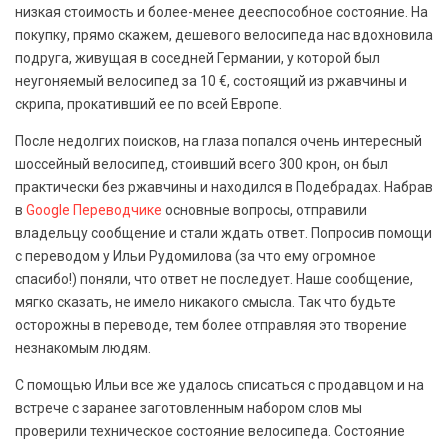
низкая стоимость и более-менее дееспособное состояние. На
покупку, прямо скажем, дешевого велосипеда нас вдохновила
подруга, живущая в соседней Германии, у которой был
неугоняемый велосипед за 10 €, состоящий из ржавчины и
скрипа, прокативший ее по всей Европе.
После недолгих поисков, на глаза попался очень интересный
шоссейный велосипед, стоивший всего 300 крон, он был
практически без ржавчины и находился в Подебрадах. Набрав
в
Google Переводчике
основные вопросы, отправили
владельцу сообщение и стали ждать ответ. Попросив помощи
с переводом у Ильи Рудомилова (за что ему огромное
спасибо!) поняли, что ответ не последует. Наше сообщение,
мягко сказать, не имело никакого смысла. Так что будьте
осторожны в переводе, тем более отправляя это творение
незнакомым людям.
С помощью Ильи все же удалось списаться с продавцом и на
встрече с заранее заготовленным набором слов мы
проверили техническое состояние велосипеда. Состояние