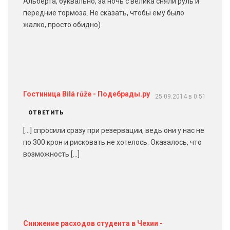
Альберта, буквально, за ночь с велика сняли руль и
передние тормоза. Не сказать, чтобы ему было
жалко, просто обидно)
Гостиница Bilá růže - Подебрады.ру
25.09.2014 в 0:51
ОТВЕТИТЬ
[…] спросили сразу при резервации, ведь они у нас не
по 300 крон и рисковать не хотелось. Оказалось, что
возможность […]
Снижение расходов студента в Чехии -