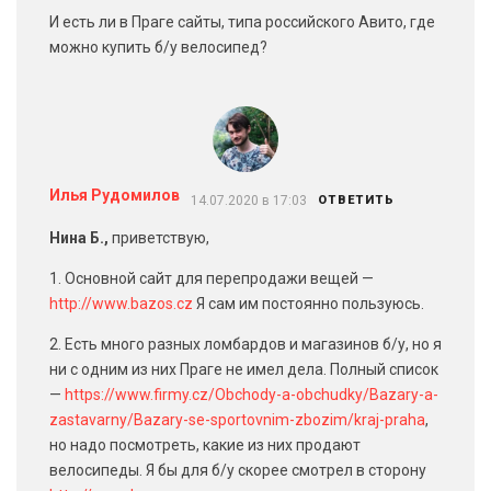
И есть ли в Праге сайты, типа российского Авито, где
можно купить б/у велосипед?
Илья Рудомилов
14.07.2020 в 17:03
ОТВЕТИТЬ
Нина Б.,
приветствую,
1. Основной сайт для перепродажи вещей —
http://www.bazos.cz
Я сам им постоянно пользуюсь.
2. Есть много разных ломбардов и магазинов б/у, но я
ни с одним из них Праге не имел дела. Полный список
—
https://www.firmy.cz/Obchody-a-obchudky/Bazary-a-
zastavarny/Bazary-se-sportovnim-zbozim/kraj-praha
,
но надо посмотреть, какие из них продают
велосипеды. Я бы для б/у скорее смотрел в сторону