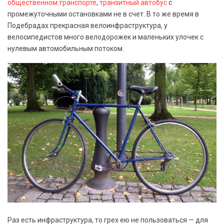
общественном транспорте
,
транзитный автобус
с
промежуточными остановками не в счет. В то же время в
Подебрадах прекрасная велоинфраструктура, у
велосипедистов много велодорожек и маленьких улочек с
нулевым автомобильным потоком.
Раз есть инфраструктура, то грех ею не пользоваться — для