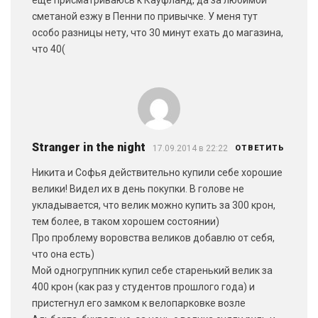
еще присматриваюсь к Кауфланд, да за любимой
сметаной езжу в Пенни по привычке. У меня тут
особо разницы нету, что 30 минут ехать до магазина,
что 40(
Stranger in the night
17.09.2014 в 22:22
ОТВЕТИТЬ
Никита и Софья действительно купили себе хорошие
велики! Видел их в день покупки. В голове не
укладывается, что велик можно купить за 300 крон,
тем более, в таком хорошем состоянии)
Про проблему воровства великов добавлю от себя,
что она есть)
Мой одногруппник купил себе старенький велик за
400 крон (как раз у студентов прошлого года) и
пристегнул его замком к велопарковке возле