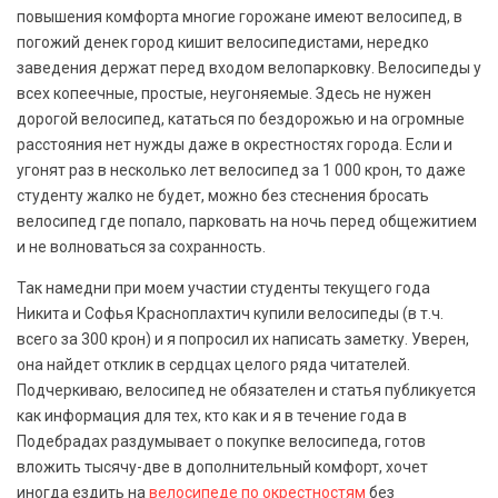
повышения комфорта многие горожане имеют велосипед, в
погожий денек город кишит велосипедистами, нередко
заведения держат перед входом велопарковку. Велосипеды у
всех копеечные, простые, неугоняемые. Здесь не нужен
дорогой велосипед, кататься по бездорожью и на огромные
расстояния нет нужды даже в окрестностях города. Если и
угонят раз в несколько лет велосипед за 1 000 крон, то даже
студенту жалко не будет, можно без стеснения бросать
велосипед где попало, парковать на ночь перед общежитием
и не волноваться за сохранность.
Так намедни при моем участии студенты текущего года
Никита и Софья Красноплахтич купили велосипеды (в т.ч.
всего за 300 крон) и я попросил их написать заметку. Уверен,
она найдет отклик в сердцах целого ряда читателей.
Подчеркиваю, велосипед не обязателен и статья публикуется
как информация для тех, кто как и я в течение года в
Подебрадах раздумывает о покупке велосипеда, готов
вложить тысячу-две в дополнительный комфорт, хочет
иногда ездить на
велосипеде по окрестностям
без