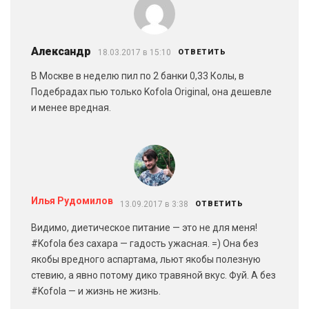
Александр
18.03.2017 в 15:10
ОТВЕТИТЬ
В Москве в неделю пил по 2 банки 0,33 Колы, в
Подебрадах пью только Kofola Original, она дешевле
и менее вредная.
Илья Рудомилов
13.09.2017 в 3:38
ОТВЕТИТЬ
Видимо, диетическое питание — это не для меня!
#Kofola без сахара — гадость ужасная. =) Она без
якобы вредного аспартама, льют якобы полезную
стевию, а явно потому дико травяной вкус. Фуй. А без
#Kofola — и жизнь не жизнь.