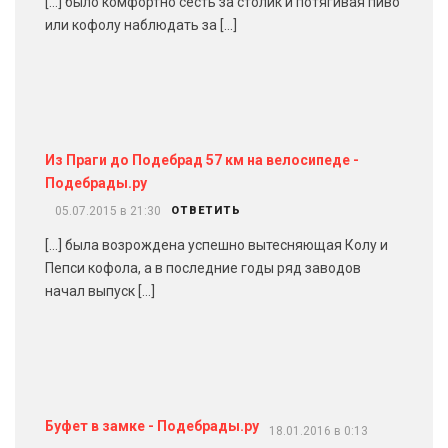
[…] было комфортно сесть за столик и потягивая пиво
или кофолу наблюдать за […]
Из Праги до Подебрад 57 км на велосипеде -
Подебрады.ру
05.07.2015 в 21:30
ОТВЕТИТЬ
[…] была возрождена успешно вытесняющая Колу и
Пепси кофола, а в последние годы ряд заводов
начал выпуск […]
Буфет в замке - Подебрады.ру
18.01.2016 в 0:13