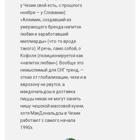
у Чехии свой есть, с прошлого
ноября — у Словакии):
«Алхимик, создавший из
умерающего бренда напиток
любви и заработавший
миллиарды» (что-то вроде
такого). И речь, само собой, о
Кофоле (позиционируется как
«напиток любви»). Вообще это
немыслимый для СНГ тренд, —
отказ от глобализации, чехи и в
еврозону не рвутся, а
макдональдсы и доставка
пиццы никак не могут занять
нишу чешской массовой кухни,
хотя МакДональдсы в Чехии
работают с самого начала
1990х.