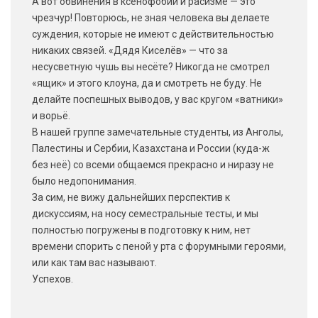
А вот обвинения в ксенофобии и расизме — это
чрезчур! Повторюсь, не зная человека вы делаете
суждения, которые не имеют с действительностью
никаких связей. «Дядя Киселёв» — что за
несусветную чушь вы несёте? Никогда не смотрел
«ящик» и этого клоуна, да и смотреть не буду. Не
делайте поспешных выводов, у вас кругом «ватники»
и ворьё.
В нашей группе замечательные студенты, из Анголы,
Палестины и Сербии, Казахстана и России (куда-ж
без неё) со всеми общаемся прекрасно и ниразу не
было недопонимания.
За сим, не вижу дальнейших перспектив к
дискуссиям, на носу семестральные тесты, и мы
полностью погружены в подготовку к ним, нет
времени спорить с пеной у рта с форумными героями,
или как там вас называют.
Успехов.