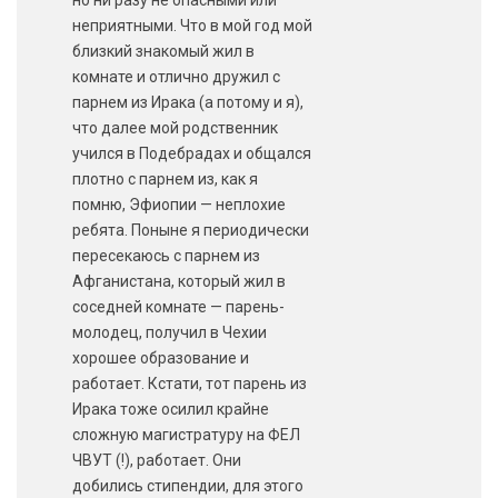
но ни разу не опасными или
неприятными. Что в мой год мой
близкий знакомый жил в
комнате и отлично дружил с
парнем из Ирака (а потому и я),
что далее мой родственник
учился в Подебрадах и общался
плотно с парнем из, как я
помню, Эфиопии — неплохие
ребята. Поныне я периодически
пересекаюсь с парнем из
Афганистана, который жил в
соседней комнате — парень-
молодец, получил в Чехии
хорошее образование и
работает. Кстати, тот парень из
Ирака тоже осилил крайне
сложную магистратуру на ФЕЛ
ЧВУТ (!), работает. Они
добились стипендии, для этого