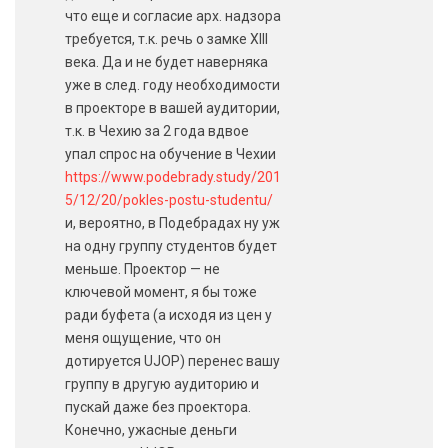
что еще и согласие арх. надзора
требуется, т.к. речь о замке XIII
века. Да и не будет наверняка
уже в след. году необходимости
в проекторе в вашей аудитории,
т.к. в Чехию за 2 года вдвое
упал спрос на обучение в Чехии
https://www.podebrady.study/201
5/12/20/pokles-postu-studentu/
и, вероятно, в Подебрадах ну уж
на одну группу студентов будет
меньше. Проектор — не
ключевой момент, я бы тоже
ради буфета (а исходя из цен у
меня ощущение, что он
дотируется UJOP) перенес вашу
группу в другую аудиторию и
пускай даже без проектора.
Конечно, ужасные деньги