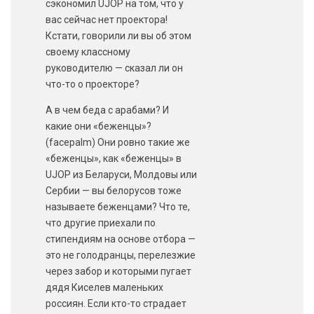
сэкономил UJOP на том, что у
вас сейчас нет проектора!
Кстати, говорили ли вы об этом
своему классному
руководителю — сказал ли он
что-то о проекторе?
А в чем беда с арабами? И
какие они «беженцы»?
(facepalm) Они ровно такие же
«беженцы», как «беженцы» в
UJOP из Беларуси, Молдовы или
Сербии — вы белорусов тоже
называете беженцами? Что те,
что другие приехали по
стипендиям на основе отбора —
это не голодранцы, перелезжие
через забор и которыми пугает
дядя Киселев маленьких
россиян. Если кто-то страдает