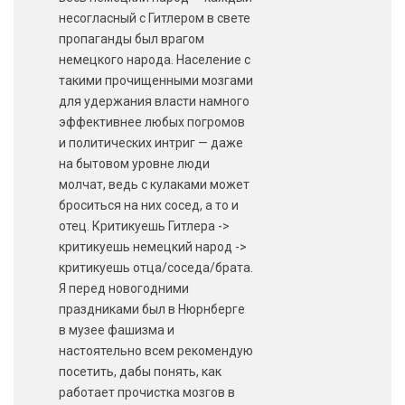
несогласный с Гитлером в свете
пропаганды был врагом
немецкого народа. Население с
такими прочищенными мозгами
для удержания власти намного
эффективнее любых погромов
и политических интриг — даже
на бытовом уровне люди
молчат, ведь с кулаками может
броситься на них сосед, а то и
отец. Критикуешь Гитлера ->
критикуешь немецкий народ ->
критикуешь отца/соседа/брата.
Я перед новогодними
праздниками был в Нюрнберге
в музее фашизма и
настоятельно всем рекомендую
посетить, дабы понять, как
работает прочистка мозгов в