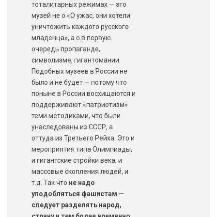
тоталитарных режимах — это
музей не о «О ужас, они хотели
уничтожить каждого русского
младенца», а о в первую
очередь пропаганде,
символизме, гигантомании.
Подобных музеев в России не
было и не будет — потому что
поныне в России восхищаются и
поддерживают «патриотизм»
теми методиками, что были
унаследованы из СССР, а
оттуда из Третьего Рейха. Это и
мероприятия типа Олимпиады,
и гигантские стройки века, и
массовые скопления людей, и
т.д. Так что
не надо
уподобляться фашистам —
следует разделять народ,
страну и тем более временно