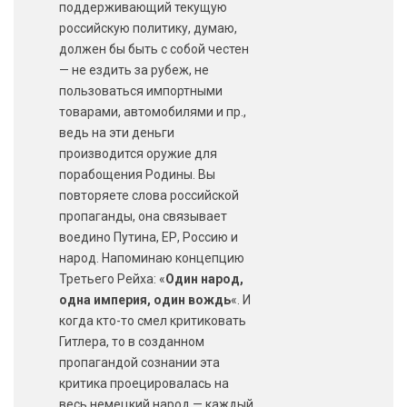
поддерживающий текущую
российскую политику, думаю,
должен бы быть с собой честен
— не ездить за рубеж, не
пользоваться импортными
товарами, автомобилями и пр.,
ведь на эти деньги
производится оружие для
порабощения Родины. Вы
повторяете слова российской
пропаганды, она связывает
воедино Путина, ЕР, Россию и
народ. Напоминаю концепцию
Третьего Рейха: «
Один народ,
одна империя, один вождь
«. И
когда кто-то смел критиковать
Гитлера, то в созданном
пропагандой сознании эта
критика проецировалась на
весь немецкий народ — каждый