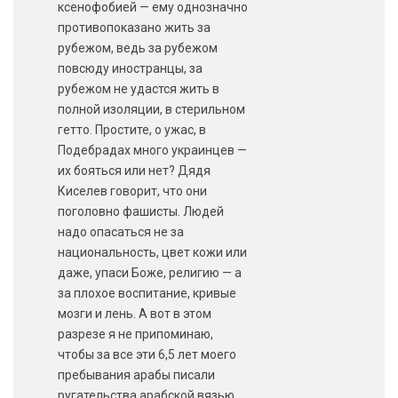
ксенофобией — ему однозначно
противопоказано жить за
рубежом, ведь за рубежом
повсюду иностранцы, за
рубежом не удастся жить в
полной изоляции, в стерильном
гетто. Простите, о ужас, в
Подебрадах много украинцев —
их бояться или нет? Дядя
Киселев говорит, что они
поголовно фашисты. Людей
надо опасаться не за
национальность, цвет кожи или
даже, упаси Боже, религию — а
за плохое воспитание, кривые
мозги и лень. А вот в этом
разрезе я не припоминаю,
чтобы за все эти 6,5 лет моего
пребывания арабы писали
ругательства арабской вязью