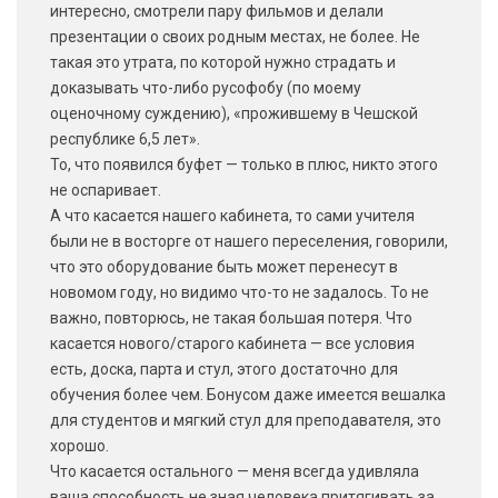
интересно, смотрели пару фильмов и делали
презентации о своих родным местах, не более. Не
такая это утрата, по которой нужно страдать и
доказывать что-либо русофобу (по моему
оценочному суждению), «прожившему в Чешской
республике 6,5 лет».
То, что появился буфет — только в плюс, никто этого
не оспаривает.
А что касается нашего кабинета, то сами учителя
были не в восторге от нашего переселения, говорили,
что это оборудование быть может перенесут в
новомом году, но видимо что-то не задалось. То не
важно, повторюсь, не такая большая потеря. Что
касается нового/старого кабинета — все условия
есть, доска, парта и стул, этого достаточно для
обучения более чем. Бонусом даже имеется вешалка
для студентов и мягкий стул для преподавателя, это
хорошо.
Что касается остального — меня всегда удивляла
ваша способность не зная человека притягивать за