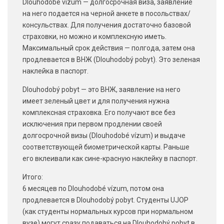
Dlouhodobé vízum — долгосрочная виза, заявление
на него подается на черной анкете в посольствах/
консульствах. Для получения достаточно базовой
страховки, но можно и комплексную иметь.
Максимальный срок действия — полгода, затем она
продлевается в ВНЖ (Dlouhodobý pobyt). Это зеленая
наклейка в паспорт.
Dlouhodobý pobyt — это ВНЖ, заявление на него
имеет зеленый цвет и для получения нужна
комплексная страховка. Его получают все без
исключения при первом продлении своей
долгосрочной визы (Dlouhodobé vízum) и выдаче
соответствующей биометрической карты. Раньше
его вклеивали как сине-красную наклейку в паспорт.
Итого:
6 месяцев по Dlouhodobé vízum, потом она
продлевается в Dlouhodobý pobyt. Студенты UJOP
(как студенты нормальных курсов при нормальном
вузе) могут сразу подаваться на Dlouhodobý pobyt в