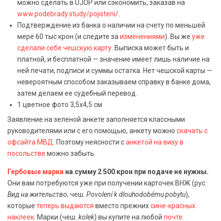
можно сделать в UJOP или сэкономить, заказав на
www.podebrady.study/pojisteni/
.
Подтверждение из банка о наличии на счету по меньшей
мере 60 тыс крон (и следите за
изменениями
). Вы же
уже
сделали себе чешскую карту
. Выписка может быть и
платной, и бесплатной — значение имеет лишь наличие на
ней печати, подписи и суммы остатка. Нет чешской карты —
невероятным способом заказываем справку в банке дома,
затем делаем ее судебный перевод.
1 цветное фото 3,5х4,5 см
Заявление на зеленой анкете заполняется классными
руководителями или с его помощью, анкету можно
скачать с
офсайта МВД
. Поэтому неясности с
анкетой на визу в
посольстве
можно забыть.
Гербовые марки
на сумму 2 500 крон при подаче не нужны.
Они вам потребуются уже при получении карточек ВНЖ (рус.
Вид на жительство
, чеш.
Povolení k dlouhodobému pobytu
),
которые
теперь выдаются
вместо прежних
сине-красных
наклеек
. Марки (чеш.
kolek
) вы купите на любой
почте
.