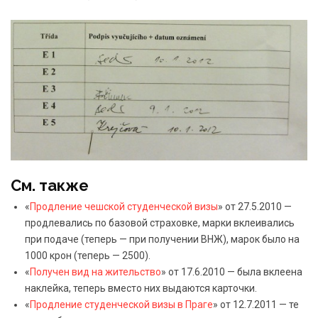
См. также
«
Продление чешской студенческой визы
» от 27.5.2010 —
продлевались по базовой страховке, марки вклеивались
при подаче (теперь — при получении ВНЖ), марок было на
1000 крон (теперь — 2500).
«
Получен вид на жительство
» от 17.6.2010 — была вклеена
наклейка, теперь вместо них выдаются карточки.
«
Продление студенческой визы в Праге
» от 12.7.2011 — те