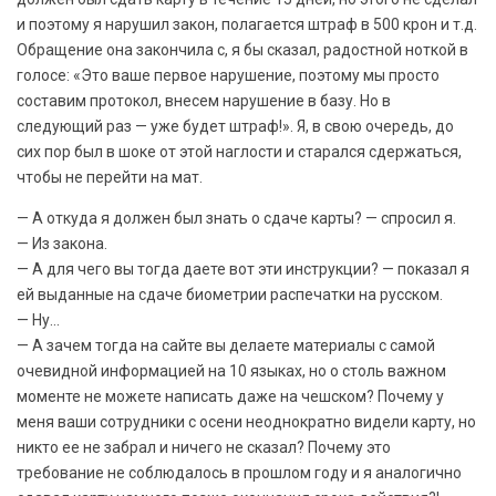
и поэтому я нарушил закон, полагается штраф в 500 крон и т.д.
Обращение она закончила с, я бы сказал, радостной ноткой в
голосе: «Это ваше первое нарушение, поэтому мы просто
составим протокол, внесем нарушение в базу. Но в
следующий раз — уже будет штраф!». Я, в свою очередь, до
сих пор был в шоке от этой наглости и старался сдержаться,
чтобы не перейти на мат.
— А откуда я должен был знать о сдаче карты? — спросил я.
— Из закона.
— А для чего вы тогда даете вот эти инструкции? — показал я
ей выданные на сдаче биометрии распечатки на русском.
— Ну…
— А зачем тогда на сайте вы делаете материалы с самой
очевидной информацией на 10 языках, но о столь важном
моменте не можете написать даже на чешском? Почему у
меня ваши сотрудники с осени неоднократно видели карту, но
никто ее не забрал и ничего не сказал? Почему это
требование не соблюдалось в прошлом году и я аналогично