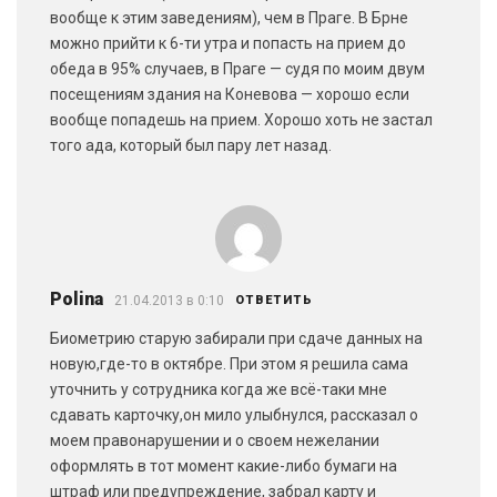
вообще к этим заведениям), чем в Праге. В Брне
можно прийти к 6-ти утра и попасть на прием до
обеда в 95% случаев, в Праге — судя по моим двум
посещениям здания на Коневова — хорошо если
вообще попадешь на прием. Хорошо хоть не застал
того ада, который был пару лет назад.
Polina
21.04.2013 в 0:10
ОТВЕТИТЬ
Биометрию старую забирали при сдаче данных на
новую,где-то в октябре. При этом я решила сама
уточнить у сотрудника когда же всё-таки мне
сдавать карточку,он мило улыбнулся, рассказал о
моем правонарушении и о своем нежелании
оформлять в тот момент какие-либо бумаги на
штраф или предупреждение, забрал карту и