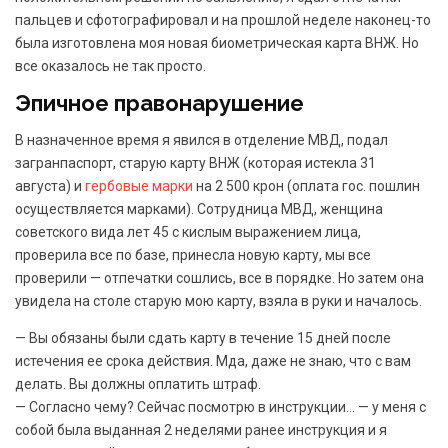
пальцев и сфотографировал и на прошлой неделе наконец-то
была изготовлена моя новая биометрическая карта ВНЖ. Но
все оказалось не так просто.
Эпичное правонарушение
В назначенное время я явился в отделение МВД, подал
загранпаспорт, старую карту ВНЖ (которая истекла 31
августа) и
гербовые марки
на 2 500 крон (оплата гос. пошлин
осуществляется марками). Сотрудница МВД, женщина
советского вида лет 45 с кислым выражением лица,
проверила все по базе, принесла новую карту, мы все
проверили — отпечатки сошлись, все в порядке. Но затем она
увидела на столе старую мою карту, взяла в руки и началось.
— Вы обязаны были сдать карту в течение 15 дней после
истечения ее срока действия. Мда, даже не знаю, что с вам
делать. Вы должны оплатить штраф.
— Согласно чему? Сейчас посмотрю в инструкции… — у меня с
собой была выданная 2 неделями ранее инструкция и я