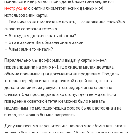
принялся в ней рыться, при сдаче биометрии выдается
инструкция
о снятии биометрических данных и об
использовании карты.
— Там ничего нет, можете не искать, — совершенно спокойно
сказала советская тетечка.
— А откуда я должен знать об этом?
— Это в законе. Вы обязаны знать закон.
— А вы сами его читали?
Параллельно мы дооформили выдачу карты и меня
перенаправили на окно №1, где сидела милая девушка,
обычно принимающая документы на продление. Поодаль
тетечка перебросилась с девушкой парой слов, пока та
делала копии моих документов, содержание слов я не
слышал. Она проследовала ко столу, где я ее ждал. Если
поведение советской тетечки можно было назвать
надменным, то молодая чешка скорее была растеряна и не
знала, что можно бы мне возразить.
Девушка весьма нерешительно начала мне объяснять, что я
должен был сдать карту в течение 15 дней, но этого не сделал