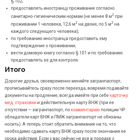
§ 102;
предоставлять иностранцу проживание согласно
2
санитарно-гигиеническим нормам (не менее 8 м
при
2
2
проживании 1 человека, 12,6 м
на двоих, по 5 м
на
каждого следующего человека);
по требованию иностранца предоставить ему
подтверждение о проживании;
вести домовую книгу согласно § 101 и по требованию
предоставлять ее для контроля.
Итого
Дорогие друзья, своевременно меняйте загранпаспорт,
прописывайтесь сразу после переезда, вовремя подавайте
документы на продление, всегда имейте при себе
карточку
мед. страховки
и действительную карту ВНЖ (при ее
отсутствии — загранпаспорт, по
комментарию
полиции ЧР
обладатели карт ВНЖ и ПМЖ загранпаспорт не обязаны
носить). А теперь стоит обратить внимание на то, что
необходимо сдавать карту ВНЖ сразу после окончания ее
срока действия. Если у вас сейчас не все в порядке с