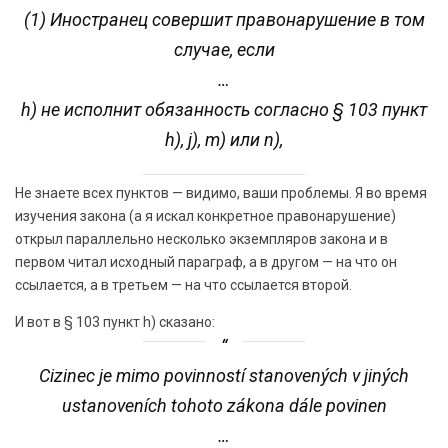
(1) Иностранец совершит правонарушение в том
случае, если
…
h) не исполнит обязанность согласно § 103 пункт
h), j), m) или n),
Не знаете всех пунктов — видимо, ваши проблемы. Я во время
изучения закона (а я искал конкретное правонарушение)
открыл параллельно несколько экземпляров закона и в
первом читал исходный параграф, а в другом — на что он
ссылается, а в третьем — на что ссылается второй.
И вот в § 103 пункт h) сказано:
Cizinec je mimo povinností stanovených v jiných
ustanoveních tohoto zákona dále povinen
…