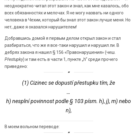
неоднократно читал этот закон и знал, как мне казалось, обо
всех обязанностях и мелочах. Я не могу назвать ни одного
человека в Чехии, который бы знал этот закон лучше меня. Но
нет, даже я оказался нарушителем!
Добравшись домой я первым делом открыл закон и стал
разбираться, что же я все-таки нарушил и нарушил ли. В
дебрях закона я нашел § 156 «Правонарушения» (чеш.
Přestupky
) и там есть в части 1, пункте „h“ среди прочего
приведено:
(1) Cizinec se dopustí přestupku tím, že
…
h) nesplní povinnost podle § 103 písm. h), j), m) nebo
n),
В моем вольном переводе: