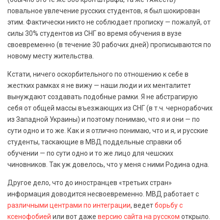
повальное увлечение русских студентов, я был шокирован
этим. Фактически никто не соблюдает прописку — пожалуй, от
силы 30% студентов из СНГ во время обучения в вузе
своевременно (в течение 30 рабочих дней) прописываются по
новому месту жительства.
Кстати, ничего оскорбительного по отношению к себе в
жестких рамках я не вижу — наши люди и их менталитет
вынуждают создавать подобные рамки. Я не абстрагирую
себя от общей массы въезжающих из СНГ (в т.ч. чернорабочих
из Западной Украины) и поэтому понимаю, что я и они — по
сути одно и то же. Как и я отлично понимаю, что и я, и русские
студенты, таскающие в МВД поддельные справки об
обучении — по сути одно и то же лицо для чешских
чиновников. Так уж довелось, что у меня с ними Родина одна.
Другое дело, что до иностранцев «третьих стран»
информация доводится несвоевременно. МВД работает с
различными центрами по интеграции
, ведет
борьбу с
ксенофобией
или вот даже
версию сайта на русском
открыло.