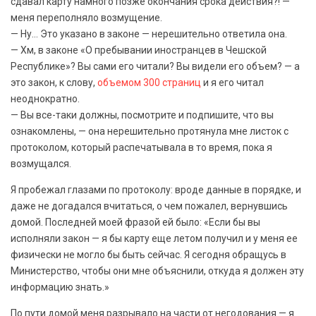
сдавал карту намного позже окончания срока действия?! —
меня переполняло возмущение.
— Ну… Это указано в законе — нерешительно ответила она.
— Хм, в законе «О пребывании иностранцев в Чешской
Республике»? Вы сами его читали? Вы видели его объем? — а
это закон, к слову,
объемом 300 страниц
и я его читал
неоднократно.
— Вы все-таки должны, посмотрите и подпишите, что вы
ознакомлены, — она нерешительно протянула мне листок с
протоколом, который распечатывала в то время, пока я
возмущался.
Я пробежал глазами по протоколу: вроде данные в порядке, и
даже не догадался вчитаться, о чем пожалел, вернувшись
домой. Последней моей фразой ей было: «Если бы вы
исполняли закон — я бы карту еще летом получил и у меня ее
физически не могло бы быть сейчас. Я сегодня обращусь в
Министерство, чтобы они мне объяснили, откуда я должен эту
информацию знать.»
По пути домой меня разрывало на части от негодования — я