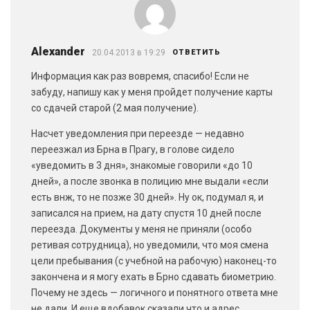
Alexander
20.04.2013 в 19:29
ОТВЕТИТЬ
Информация как раз вовремя, спасибо! Если не
забуду, напишу как у меня пройдет получение карты
со сдачей старой (2 мая получение).
Насчет уведомления при переезде — недавно
переезжал из Брна в Прагу, в голове сидело
«уведомить в 3 дня», знакомые говорили «до 10
дней», а после звонка в полицию мне выдали «если
есть внж, то не позже 30 дней». Ну ок, подумал я, и
записался на прием, на дату спустя 10 дней после
переезда. Документы у меня не приняли (особо
ретивая сотрудница), но уведомили, что моя смена
цели пребывания (с учебной на рабочую) наконец-то
закончена и я могу ехать в Брно сдавать биометрию.
Почему не здесь — логичного и понятного ответа мне
не дали. И еще вдобавок сказали что и адрес