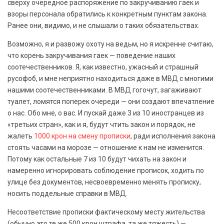
сверху очередное распоряжение по закручиванию гаек и
взоры персонала обратились к конкретным пунктам закона.
Ранее они, видимо, и не слышали о таких обязательствах.
Возможно, я и развожу охоту на ведьм, но я искренне считаю,
что корень закручивания гаек — поведение наших
соотечественников. Я, как известно, ужасный и страшный
русофоб, и мне неприятно находиться даже в МВД с многими
нашими соотечественниками. В МВД гогочут, загаживают
туалет, ломятся поперек очереди — они создают впечатление
о нас. Обо мне, о вас. И пускай даже 3 из 10 иностранцев из
«третьих стран», как и я, будут чтить закон и порядок, не
жалеть
1000 крон на смену прописки
, ради исполнения закона
стоять часами на морозе — отношение к нам не изменится.
Потому как остальные 7 из 10 будут чихать на закон и
намеренно игнорировать соблюдение прописок, ходить по
улице без документов, несвоевременно менять прописку,
носить поддельные справки в МВД.
Несоответствие прописки фактическому месту жительства
(обычно это те же 500 крон штрафа, та же тяжесть) —