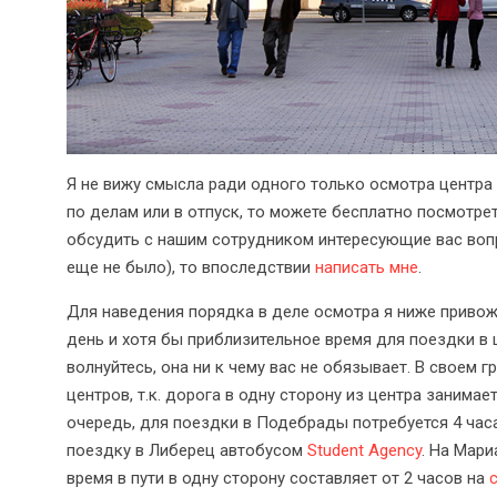
Я не вижу смысла ради одного только осмотра центра е
по делам или в отпуск, то можете бесплатно посмотре
обсудить с нашим сотрудником интересующие вас вопр
еще не было), то впоследствии
написать мне
.
Для наведения порядка в деле осмотра я ниже привож
день и хотя бы приблизительное время для поездки в 
волнуйтесь, она ни к чему вас не обязывает. В своем 
центров, т.к. дорога в одну сторону из центра занимае
очередь, для поездки в Подебрады потребуется 4 часа
поездку в Либерец автобусом
Student Agency
. На Мар
время в пути в одну сторону составляет от 2 часов на