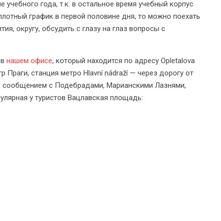
е учебного года, т.к. в остальное время учебный корпус
 плотный график в первой половине дня, то можно поехать
ия, округу, обсудить с глазу на глаз вопросы с
 в
нашем офисе
, который находится по адресу Opletalova
р Праги, станция метро Hlavní nádraží — через дорогу от
м сообщением с Подебрадами, Марианскими Лазнями,
пулярная у туристов Вацлавская площадь: