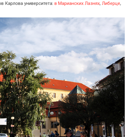
ов Карлова университета:
в Марианских Лазнях
,
Либерце
,