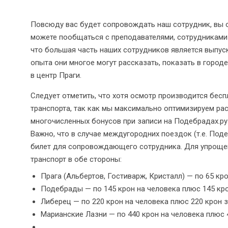
Повсюду вас будет сопровождать наш сотрудник, вы о
можете пообщаться с преподавателями, сотрудниками ц
что большая часть наших сотрудников является выпус
опыта они многое могут рассказать, показать в город
в центр Праги.
Следует отметить, что хотя осмотр производится бесп
транспорта, так как мы максимально оптимизируем ра
многочисленных бонусов при записи на Подебрадах.ру 
Важно, что в случае междугородних поездок (т.е. Под
билет для сопровождающего сотрудника. Для упрощен
транспорт в обе стороны:
Прага (Альбертов, Гостиварж, Кристалл) — по 65 кро
Подебрады — по 145 крон на человека плюс 145 кро
Либерец — по 220 крон на человека плюс 220 крон з
Марианские Лазни — по 440 крон на человека плюс 