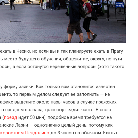
хать в Чехию, но если вы и так планируете ехать в Прагу
ть место будущего обучения, общежитие, округу, по пути
осы, а если останутся нерешенные вопросы (хотя такого
у форму заявки. Как только вам становится известен
центр, то первым делом следует ее заполнить — не
графике выделите около пары часов в случае пражских
т в среднем полчаса, транспорт ездит часто. В свою
 (
поезд
идет 50 мин), подобное время требуется на
ианские Лазни — однозначно целый день, потому как
скоростном Пендолино
до 3 часов на обычном. Ехать в