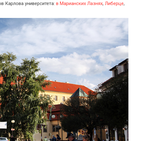
ов Карлова университета:
в Марианских Лазнях
,
Либерце
,