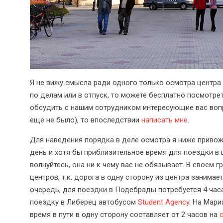
Я не вижу смысла ради одного только осмотра центра е
по делам или в отпуск, то можете бесплатно посмотре
обсудить с нашим сотрудником интересующие вас вопр
еще не было), то впоследствии
написать мне
.
Для наведения порядка в деле осмотра я ниже привож
день и хотя бы приблизительное время для поездки в 
волнуйтесь, она ни к чему вас не обязывает. В своем 
центров, т.к. дорога в одну сторону из центра занимае
очередь, для поездки в Подебрады потребуется 4 часа
поездку в Либерец автобусом
Student Agency
. На Мар
время в пути в одну сторону составляет от 2 часов на