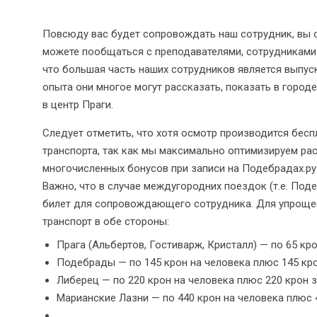
Повсюду вас будет сопровождать наш сотрудник, вы о
можете пообщаться с преподавателями, сотрудниками ц
что большая часть наших сотрудников является выпус
опыта они многое могут рассказать, показать в город
в центр Праги.
Следует отметить, что хотя осмотр производится бесп
транспорта, так как мы максимально оптимизируем ра
многочисленных бонусов при записи на Подебрадах.ру 
Важно, что в случае междугородних поездок (т.е. Под
билет для сопровождающего сотрудника. Для упрощен
транспорт в обе стороны:
Прага (Альбертов, Гостиварж, Кристалл) — по 65 кро
Подебрады — по 145 крон на человека плюс 145 кро
Либерец — по 220 крон на человека плюс 220 крон з
Марианские Лазни — по 440 крон на человека плюс 