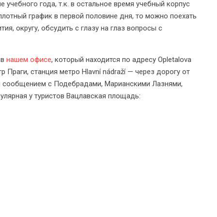
е учебного года, т.к. в остальное время учебный корпус
 плотный график в первой половине дня, то можно поехать
ия, округу, обсудить с глазу на глаз вопросы с
 в
нашем офисе
, который находится по адресу Opletalova
р Праги, станция метро Hlavní nádraží — через дорогу от
м сообщением с Подебрадами, Марианскими Лазнями,
пулярная у туристов Вацлавская площадь: