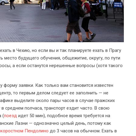
хать в Чехию, но если вы и так планируете ехать в Прагу
ть место будущего обучения, общежитие, округу, по пути
осы, а если останутся нерешенные вопросы (хотя такого
у форму заявки. Как только вам становится известен
центр, то первым делом следует ее заполнить — не
графике выделите около пары часов в случае пражских
т в среднем полчаса, транспорт ездит часто. В свою
 (
поезд
идет 50 мин), подобное время требуется на
ианские Лазни — однозначно целый день, потому как
скоростном Пендолино
до 3 часов на обычном. Ехать в