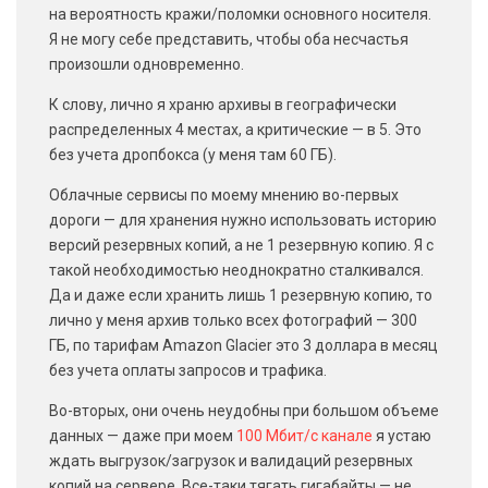
на вероятность кражи/поломки основного носителя.
Я не могу себе представить, чтобы оба несчастья
произошли одновременно.
К слову, лично я храню архивы в географически
распределенных 4 местах, а критические — в 5. Это
без учета дропбокса (у меня там 60 ГБ).
Облачные сервисы по моему мнению во-первых
дороги — для хранения нужно использовать историю
версий резервных копий, а не 1 резервную копию. Я с
такой необходимостью неоднократно сталкивался.
Да и даже если хранить лишь 1 резервную копию, то
лично у меня архив только всех фотографий — 300
ГБ, по тарифам Amazon Glacier это 3 доллара в месяц
без учета оплаты запросов и трафика.
Во-вторых, они очень неудобны при большом объеме
данных — даже при моем
100 Мбит/с канале
я устаю
ждать выгрузок/загрузок и валидаций резервных
копий на сервере. Все-таки тягать гигабайты — не