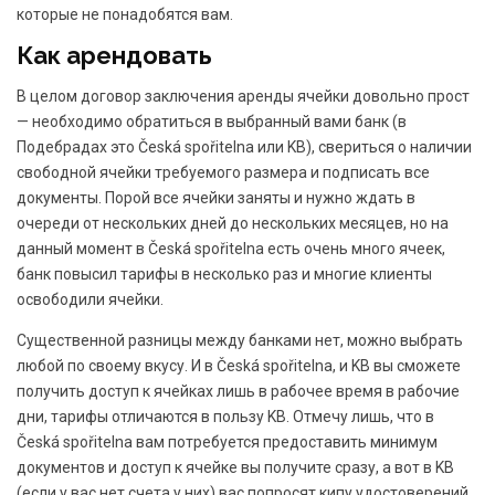
которые не понадобятся вам.
Как арендовать
В целом договор заключения аренды ячейки довольно прост
— необходимо обратиться в выбранный вами банк (в
Подебрадах это Česká spořitelna или KB), свериться о наличии
свободной ячейки требуемого размера и подписать все
документы. Порой все ячейки заняты и нужно ждать в
очереди от нескольких дней до нескольких месяцев, но на
данный момент в Česká spořitelna есть очень много ячеек,
банк повысил тарифы в несколько раз и многие клиенты
освободили ячейки.
Существенной разницы между банками нет, можно выбрать
любой по своему вкусу. И в Česká spořitelna, и KB вы сможете
получить доступ к ячейках лишь в рабочее время в рабочие
дни, тарифы отличаются в пользу KB. Отмечу лишь, что в
Česká spořitelna вам потребуется предоставить минимум
документов и доступ к ячейке вы получите сразу, а вот в KB
(если у вас нет счета у них) вас попросят кипу удостоверений