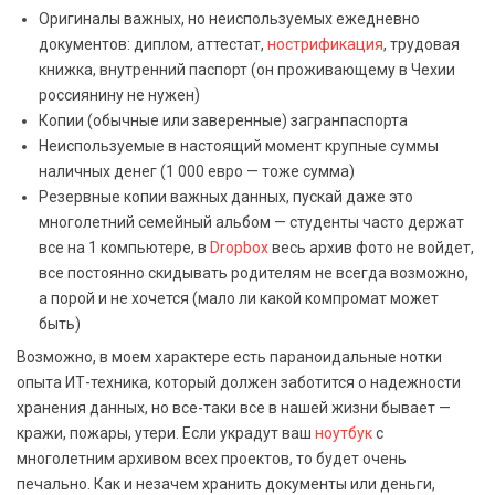
Оригиналы важных, но неиспользуемых ежедневно
документов: диплом, аттестат,
нострификация
, трудовая
книжка, внутренний паспорт (он проживающему в Чехии
россиянину не нужен)
Копии (обычные или заверенные) загранпаспорта
Неиспользуемые в настоящий момент крупные суммы
наличных денег (1 000 евро — тоже сумма)
Резервные копии важных данных, пускай даже это
многолетний семейный альбом — студенты часто держат
все на 1 компьютере, в
Dropbox
весь архив фото не войдет,
все постоянно скидывать родителям не всегда возможно,
а порой и не хочется (мало ли какой компромат может
быть)
Возможно, в моем характере есть параноидальные нотки
опыта ИТ-техника, который должен заботится о надежности
хранения данных, но все-таки все в нашей жизни бывает —
кражи, пожары, утери. Если украдут ваш
ноутбук
с
многолетним архивом всех проектов, то будет очень
печально. Как и незачем хранить документы или деньги,