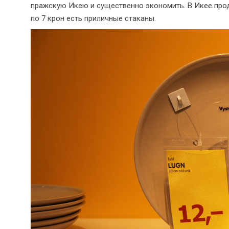
пражскую Икею и существенно экономить. В Икее прод
по 7 крон есть приличные стаканы.