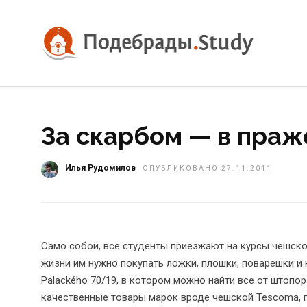
За скарбом — в пра
Илья Рудомилов
ОПУБЛИКОВАНО 27.11.2011
Само собой, все студенты приезжают на курсы чешск
жизни им нужно покупать ложки, плошки, поварешки и 
Palackého 70/19, в котором можно найти все от штопо
качественные товары марок вроде чешской Tescoma, п