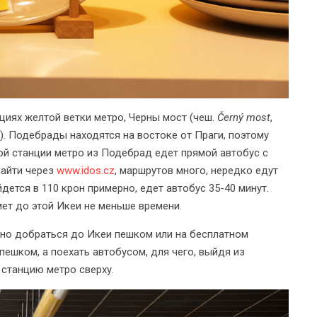
нциях желтой ветки метро, Черны мост (чеш.
Černý most
,
я). Подебрады находятся на востоке от Праги, поэтому
ой станции метро из Подебрад едет прямой автобус с
найти через
www.idos.cz
, маршрутов много, нередко едут
ется в 110 крон примерно, едет автобус 35-40 минут.
мет до этой Икеи не меньше времени.
жно добраться до Икеи пешком или на бесплатном
ешком, а поехать автобусом, для чего, выйдя из
станцию метро сверху.