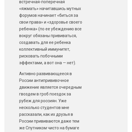
встречная-поперечная
«яжмать» начитавшись мутных
форумов начинает «биться за
свои права» и «здоровье своего
ребенка» (по ее убеждению все
вокруг обязаны прививаться,
создавать для ее ребенка
коллективный иммунитет,
рисковать побочными
эффектами, а вот она — нет).
Активно развивающееся в
России антипрививочное
движение является очередным
гвоздем в гроб поездок за
рубеж для россиян. Уже
несколько студентов мне
рассказали, как их друзья в
России прививаются даже тем
же Спутником чисто на бумаге