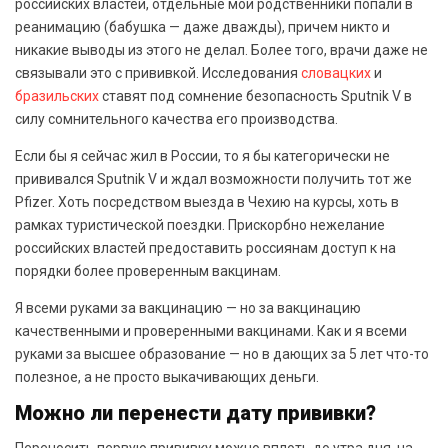
российских властей, отдельные мои родственники попали в
реанимацию (бабушка — даже дважды), причем никто и
никакие выводы из этого не делал. Более того, врачи даже не
связывали это с прививкой. Исследования
словацких
и
бразильских
ставят под сомнение безопасность Sputnik V в
силу сомнительного качества его производства.
Если бы я сейчас жил в России, то я бы категорически не
прививался Sputnik V и ждал возможности получить тот же
Pfizer. Хоть посредством выезда в Чехию на курсы, хоть в
рамках туристической поездки. Прискорбно нежелание
российских властей предоставить россиянам доступ к на
порядки более проверенным вакцинам.
Я всеми руками за вакцинацию — но за вакцинацию
качественными и проверенными вакцинами. Как и я всеми
руками за высшее образование — но в дающих за 5 лет что-то
полезное, а не просто выкачивающих деньги.
Можно ли перенести дату прививки?
Переносить первую прививку можно вплоть до утра дня, на