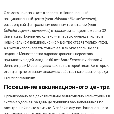
С самого начала я хотел попасть в Национальный
вакцинационный центр (чеш.
Národní očkovací centrum
),
развернутый Центральным военным госпиталем (чеш.
Ústřední vojenská nemocnice
) в пражском концертном зале O2
Universum. Причин несколько — в первую очередь то, что в
Национальном вакцинационном центре ставят только Pfizer,
а я хотел использовать только ее. Как оказалось, не зря —
недавно Министерство здравоохранения перестало
прививать людей младше 60 лет AstraZeneca и Johnson &
Johnson, да и Moderna ушла как-то на второй план. Во-вторых,
этот центр по отзывам знакомых работает как часы, очереди
там минимальные.
Посещение вакцинационного центра
Организовано все действительно великолепно. Регистрация в
системе удобная, за день до прививки вам напоминают по
электронной почте о визите. С собой в случае Национального
вакцинационного центра нужно взять удостоверение