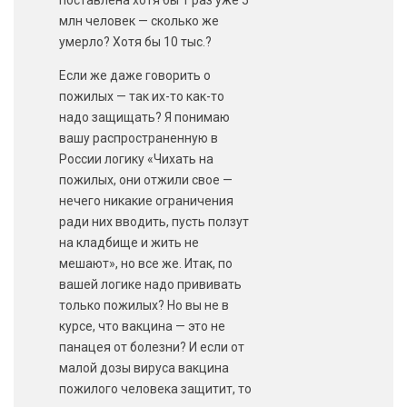
поставлена хотя бы 1 раз уже 5
млн человек — сколько же
умерло? Хотя бы 10 тыс.?
Если же даже говорить о
пожилых — так их-то как-то
надо защищать? Я понимаю
вашу распространенную в
России логику «Чихать на
пожилых, они отжили свое —
нечего никакие ограничения
ради них вводить, пусть ползут
на кладбище и жить не
мешают», но все же. Итак, по
вашей логике надо прививать
только пожилых? Но вы не в
курсе, что вакцина — это не
панацея от болезни? И если от
малой дозы вируса вакцина
пожилого человека защитит, то