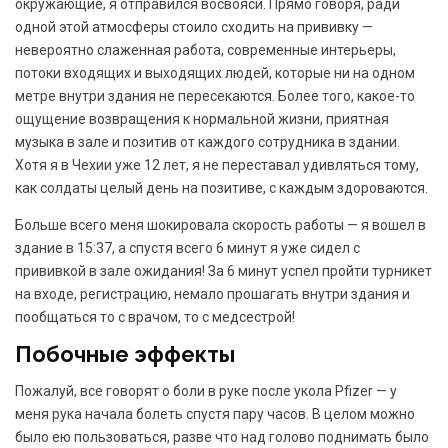
окружающие, я отправился восвояси. Прямо говоря, ради
одной этой атмосферы стоило сходить на прививку —
невероятно слаженная работа, современные интерьеры,
потоки входящих и выходящих людей, которые ни на одном
метре внутри здания не пересекаются. Более того, какое-то
ощущение возвращения к нормальной жизни, приятная
музыка в зале и позитив от каждого сотрудника в здании.
Хотя я в Чехии уже 12 лет, я не переставал удивляться тому,
как солдаты целый день на позитиве, с каждым здороваются.
Больше всего меня шокировала скорость работы — я вошел в
здание в 15:37, а спустя всего 6 минут я уже сидел с
прививкой в зале ожидания! За 6 минут успел пройти турникет
на входе, регистрацию, немало прошагать внутри здания и
пообщаться то с врачом, то с медсестрой!
Побочные эффекты
Пожалуй, все говорят о боли в руке после укола Pfizer — у
меня рука начала болеть спустя пару часов. В целом можно
было ею пользоваться, разве что над голово поднимать было