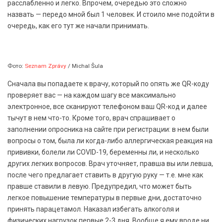
расслабленно и легко. Впрочем, очередью это сложно
назвать — передо мной был 1 человек. И стоило мне подойти в
очередь, как его тут же начали принимать.
Фото:
Seznam Zprávy
/ Michal Šula
Сначала вы попадаете к врачу, который по опять же QR-коду
проверяет вас — на каждом шагу все максимально
электронное, все сканируют телефоном ваш QR-код и далее
тычут в нем что-то. Кроме того, врач спрашивает о
заполнении опросника на сайте при регистрации: в нем были
вопросы о том, была ли когда-либо аллергическая реакция на
прививки, болели ли COVID-19, беременны ли, и несколько
других легких вопросов. Врач уточняет, правша вы или левша,
после чего предлагает ставить в другую руку — т.е. мне как
правше ставили в левую. Предупредил, что может быть
легкое повышение температуры в первые дни, достаточно
принять парацетамол. Наказал избегать алкоголя и
физических нагрузок первые 2-3 дня. Вообще я ему вроде ни