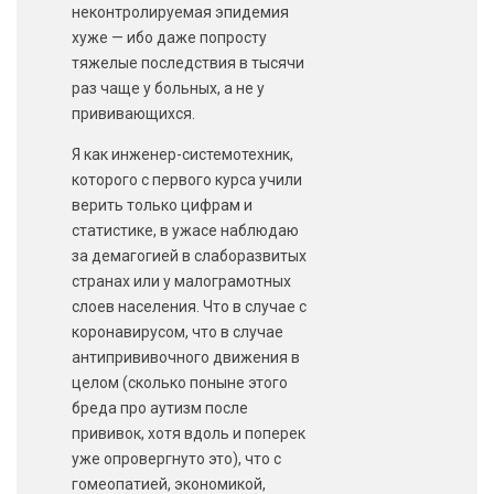
неконтролируемая эпидемия
хуже — ибо даже попросту
тяжелые последствия в тысячи
раз чаще у больных, а не у
прививающихся.
Я как инженер-системотехник,
которого с первого курса учили
верить только цифрам и
статистике, в ужасе наблюдаю
за демагогией в слаборазвитых
странах или у малограмотных
слоев населения. Что в случае с
коронавирусом, что в случае
антипрививочного движения в
целом (сколько поныне этого
бреда про аутизм после
прививок, хотя вдоль и поперек
уже опровергнуто это), что с
гомеопатией, экономикой,