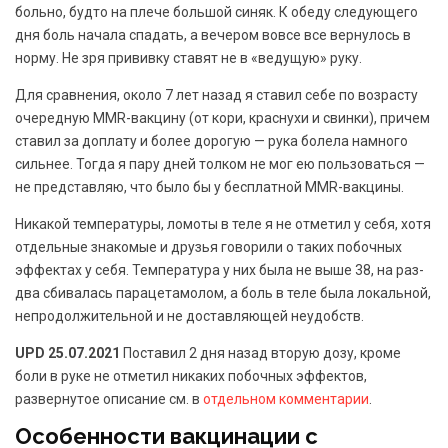
больно, будто на плече большой синяк. К обеду следующего
дня боль начала спадать, а вечером вовсе все вернулось в
норму. Не зря прививку ставят не в «ведущую» руку.
Для сравнения, около 7 лет назад я ставил себе по возрасту
очередную MMR-вакцину (от кори, краснухи и свинки), причем
ставил за доплату и более дорогую — рука болела намного
сильнее. Тогда я пару дней толком не мог ею пользоваться —
не представляю, что было бы у бесплатной MMR-вакцины.
Никакой температуры, ломоты в теле я не отметил у себя, хотя
отдельные знакомые и друзья говорили о таких побочных
эффектах у себя. Температура у них была не выше 38, на раз-
два сбивалась парацетамолом, а боль в теле была локальной,
непродолжительной и не доставляющей неудобств.
UPD 25.07.2021
Поставил 2 дня назад вторую дозу, кроме
боли в руке не отметил никаких побочных эффектов,
развернутое описание см. в
отдельном комментарии
.
Особенности вакцинации с