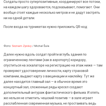
Солдаты просто суперпозитивные, координируют все потоки,
на каждом шагу здороваются, подсказывают, помогают. Они
вообще стоят каждые несколько метров и не дадут застрять
ни на одной детали.
После входа на турникетах нужно приложить QR-код:
Фото:
Seznam Zprávy
/ Michal Šula
Далее нужно вдоль солдат пройти вглубь здания по
ограниченному лентами (как в аэропорту) коридору,
спуститься на эскалаторе на регистрацию на этаж ниже — там
проверяют удостоверение личности, карту страховой
компании, выдают карту о вакцинации и наклейку. Тут же
далее находится главный зал — в обычное время это
концертный зал, сложенные ряды кресел создают
дополнительный антураж фантастического фильма. И опять
же нельзя не отметить чешский позитив — в зале играет
расслабленная современная музыка, не простаивать ведь