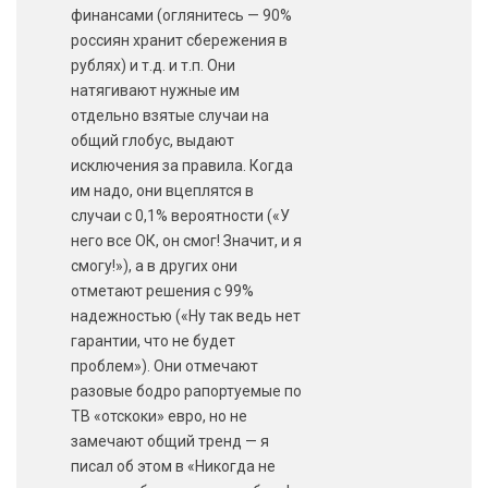
финансами (оглянитесь — 90%
россиян хранит сбережения в
рублях) и т.д. и т.п. Они
натягивают нужные им
отдельно взятые случаи на
общий глобус, выдают
исключения за правила. Когда
им надо, они вцеплятся в
случаи с 0,1% вероятности («У
него все ОК, он смог! Значит, и я
смогу!»), а в других они
отметают решения с 99%
надежностью («Ну так ведь нет
гарантии, что не будет
проблем»). Они отмечают
разовые бодро рапортуемые по
ТВ «отскоки» евро, но не
замечают общий тренд — я
писал об этом в «Никогда не