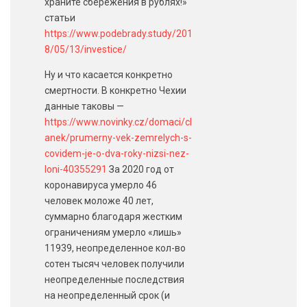
храните сбережения в рублях!»
статьи
https://www.podebrady.study/201
8/05/13/investice/
Ну и что касается конкретно
смертности. В конкретно Чехии
данные таковы —
https://www.novinky.cz/domaci/cl
anek/prumerny-vek-zemrelych-s-
covidem-je-o-dva-roky-nizsi-nez-
loni-40355291
За 2020 год от
коронавируса умерло 46
человек моложе 40 лет,
суммарно благодаря жестким
ограничениям умерло «лишь»
11939, неопределенное кол-во
сотен тысяч человек получили
неопределенные последствия
на неопределенный срок (и