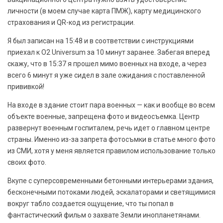
личности (в моем случае карта ПМЖ), карту медицинского
страхования и QR-код из регистрации.
Я был записан на 15:48 и в соответствии с инструкциями
приехал к O2 Universum за 10 минут заранее. Забегая вперед
скажу, что в 15:37 я прошел мимо военных на входе, а через
всего 6 минут я уже сидел в зале ожидания с поставленной
прививкой!
На входе в здание стоит пара военных — как и вообще во всем
объекте военные, запрещена фото и видеосъемка. Центр
развернут военным госпиталем, речь идет о главном центре
страны. Именно из-за запрета фотосъмки в статье много фото
из СМИ, хотя у меня является правилом использование только
своих фото.
Вкупе с суперсовременными бетонными интерьерами здания,
бесконечными потоками людей, эскалаторами и светящимися
вокруг табло создается ощущение, что ты попал в
фантастический фильм о захвате Земли инопланетянами.