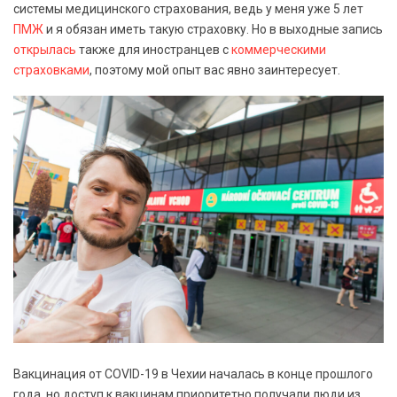
системы медицинского страхования, ведь у меня уже 5 лет
ПМЖ
и я обязан иметь такую страховку. Но в выходные запись
открылась
также для иностранцев с
коммерческими
страховками
, поэтому мой опыт вас явно заинтересует.
Вакцинация от COVID-19 в Чехии началась в конце прошлого
года, но доступ к вакцинам приоритетно получали люди из