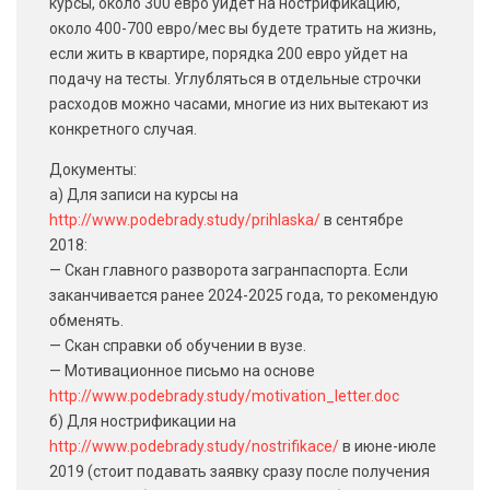
курсы, около 300 евро уйдет на нострификацию,
около 400-700 евро/мес вы будете тратить на жизнь,
если жить в квартире, порядка 200 евро уйдет на
подачу на тесты. Углубляться в отдельные строчки
расходов можно часами, многие из них вытекают из
конкретного случая.
Документы:
а) Для записи на курсы на
http://www.podebrady.study/prihlaska/
в сентябре
2018:
— Скан главного разворота загранпаспорта. Если
заканчивается ранее 2024-2025 года, то рекомендую
обменять.
— Скан справки об обучении в вузе.
— Мотивационное письмо на основе
http://www.podebrady.study/motivation_letter.doc
б) Для нострификации на
http://www.podebrady.study/nostrifikace/
в июне-июле
2019 (стоит подавать заявку сразу после получения