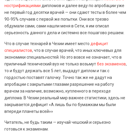
нострификациями
дипломов и далее веду по апробации уже
не первый год десятки врачей — они сдают тесты в более чем
90-95% случаев с первой же попытки. Они все трезво
обдумали сами, сами нашли меня в Сети, я им описал
серьезность данного дела и системно все пошагово решаем.
Что в случае технарей в Чехии имеет место
дефицит
специалистов
, что в случае врачей, что иных ключевых для
экономики специальностей. Но это вовсе не означает, что в
приличный технический вуз не только возьмут
без экзаменов
,
то и будут держать все 5 лет, выдадут диплом и так с
гордостью поставят галочку. Точно так же не дадут на
апробации с закрытыми глазами разрешение на работу
врачом за наличие, возможно, купленного в переходе
диплома. В Чехии реальный мир важнее статистики, здесь не
закрывается дефицит «А лишь бы по бумажкам мы были
впереди планеты всей»»
Читатель, не будь таким — изучай чешский и серьезно
готовься к экзаменам.