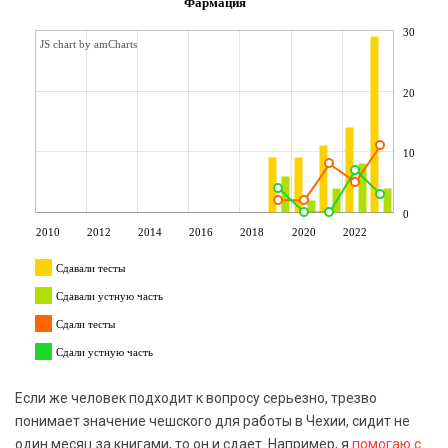
Фармация
30
JS chart by amCharts
20
10
0
2010
2012
2014
2016
2018
2020
2022
Сдавали тесты
Сдавали устную часть
Сдали тесты
Сдали устную часть
Если же человек подходит к вопросу серьезно, трезво
понимает значение чешского для работы в Чехии, сидит не
один месяц за книгами, то он и сдает. Например, я
помогаю с