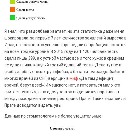
Сдавали устную часть
Сдали тесты
Сдали устную часть
Я знал, что раздолбаев хватает, но эта статистика даже меня
шокировала: за первые 7 лет количество заявлений выросло в
7 раз, но количество успешно прошедших апробацию остается
на всем том же уровне. В 2015 году из 1 420 человек тесты
сдали лишь 399, а с устной частью все и того хуже: в среднем
ее сдает лишь каждый третий сдавший тесты. Дело тут не в
якобы злобных чехах-русофобах, а банальном раздолбайстве
многих врачей из СНГ, верящих в
миф
«Да там дефицит
врачей, берут всех!». И чешского нет, и готовиться мало кто
считает нужным, а на сдачу тестов выделяется пара часов
между походами в пивные рестораны Праги. Таких «врачей» в
Праге доводится видеть, увы.
Данные по стоматологам не более утешительные:
Стоматология