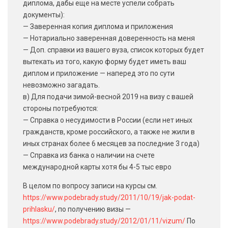
диплома, дабы еще на месте успели собрать
документы):
— Заверенная копия диплома и приложения
— Нотариально заверенная доверенность на меня
— Доп. справки из вашего вуза, список которых будет
вытекать из того, какую форму будет иметь ваш
диплом и приложение — наперед это по сути
невозможно загадать.
в) Для подачи зимой-весной 2019 на визу с вашей
стороны потребуются:
— Справка о несудимости в России (если нет иных
гражданств, кроме российского, а также не жили в
иных странах более 6 месяцев за последние 3 года)
— Справка из банка о наличии на счете
международной карты хотя бы 4-5 тыс евро
В целом по вопросу записи на курсы см.
https://www.podebrady.study/2011/10/19/jak-podat-
prihlasku/
, по получению визы —
https://www.podebrady.study/2012/01/11/vizum/
По