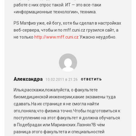
работе с них спрос такой. ИТ — это все-таки
«информационные технологии», техника.
PS Матфиз уже, ей богу, хотя бы сделал в настройках
веб-сервера, чтобы и по mff.cuni.cz грузился сайт, а
не только
http://www.mff.cuni.cz
Ужасно неудобно.
Александра
10.02.2011 в 21:26
ОТВЕТИТЬ
Илья,расскажи,пожалуйста, о факультете
биомедицинской инженерии,какие экзамены туда
сдавать.На их странице я не смогла найти
это,поняла,что физика точно.Чтобы подготовиться к
поступлению на этот факультет я должна обучаться
в Подебрадах или Марианских Лазнях?В чём
разница этого факультета и специальностей