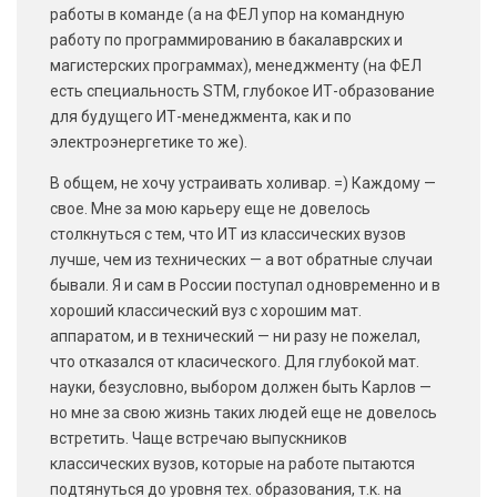
работы в команде (а на ФЕЛ упор на командную
работу по программированию в бакалаврских и
магистерских программах), менеджменту (на ФЕЛ
есть специальность STM, глубокое ИТ-образование
для будущего ИТ-менеджмента, как и по
электроэнергетике то же).
В общем, не хочу устраивать холивар. =) Каждому —
свое. Мне за мою карьеру еще не довелось
столкнуться с тем, что ИТ из классических вузов
лучше, чем из технических — а вот обратные случаи
бывали. Я и сам в России поступал одновременно и в
хороший классический вуз с хорошим мат.
аппаратом, и в технический — ни разу не пожелал,
что отказался от класического. Для глубокой мат.
науки, безусловно, выбором должен быть Карлов —
но мне за свою жизнь таких людей еще не довелось
встретить. Чаще встречаю выпускников
классических вузов, которые на работе пытаются
подтянуться до уровня тех. образования, т.к. на