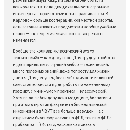
работы минимум, каждый сам в своей области
ковыряется, т.к. поле для деятельности огромное,
инженерные науки стремительно развиваются. В
Карловом больше кооперации, совместной работы,
есть готовые «пакеты» предметов и вообще учебные
планы — т.к. теоретическая основа так резко не
изменяется.
Вообще это холивар «классический вуз vs
технический» — каждому свое. Для трудоустройства
и для парней, имхо, лучший выбор — технический,
много полезных знаний даже попросту для жизни
дается. Для девушек, без необходимости излишней
самостоятельности и для работы по намеченному
графику, с минимумом практики — классический.
Хотя из-за любви девушек к медицине, биологии и
при этом открытии факультета биомедицинской
инженирии и в ЧВУТ все больше девушек — а с
открытием биоинформатики на ФЕЛ, так и на ФЕЛе
прибавится. =) Кстати, насколько я знаю, в