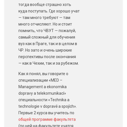
тогда вообще страшно хоть
куда поступать. Где хорошо учат
— там много требуют — там
много отчисляют. Но и стоит
помнить, что ЧВУТ — пожалуй,
самый сложный для обучения
вуз как в Праге, так и в целом в
ЧР. Но зато и очень широкие
перспективы после окончания
— как в Чехии, так и за рубежом.
Как я понял, вы говорите о
специализации «MED –
Management a ekonomika
dopravy a telekomunikací»
специальности «Technika a
technologie v dopravě a spojích».
Первые 2 курса вы учитесь по
общей программе факультета
(по ней на факультете учатся