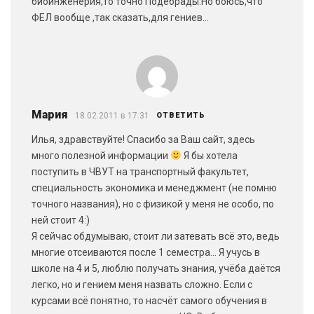
биоинженерия,то точно Подебрады.Но боюсь,что
ФЕЛ вообще ,так сказать,для гениев…
Мария
18.02.2011 в 17:31
ОТВЕТИТЬ
Илья, здравствуйте! Спасибо за Ваш сайт, здесь
много полезной информации
Я бы хотела
поступить в ЧВУТ на транспортный факультет,
специальность экономика и менеджмент (не помню
точного названия), но с физикой у меня не особо, по
ней стоит 4:)
Я сейчас обдумываю, стоит ли затевать всё это, ведь
многие отсеиваются после 1 семестра… Я учусь в
школе на 4 и 5, люблю получать знания, учёба даётся
легко, но и гением меня назвать сложно. Если с
курсами всё понятно, то насчёт самого обучения в