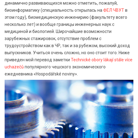
динамично развивающихся можно отметить, пожалуй,
биоинформатику (специальность открылась на
ФЕЛ ЧВУТ
в
этом году), биомедицинскую инженирию (факультету всего
несколько лет) и вообще границы инженерных наук с
медициной и биологией. Широчайшие возможности
зарубежных стажировок, отсутствие проблем с
трудоустройством как в ЧР, так и за рубежом, высокий доход
выпускников. Учиться очень сложно, но оно стоит того. Ниже
приведен мой перевод заметки
Technické obory lákají stále více
uchazečů
популярного чешского экономического
ежедневника «Hospodářské noviny».