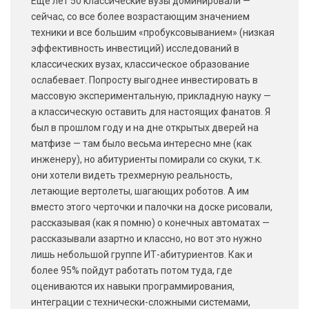
Еще лет 50 классические вузы доминировали —
сейчас, со все более возрастающим значением
техники и все большим «пробуксовыванием» (низкая
эффективность инвестиций) исследований в
классических вузах, классическое образование
ослабевает. Попросту выгоднее инвестировать в
массовую экспериментальную, прикладную науку —
а классическую оставить для настоящих фанатов. Я
был в прошлом году и на дне открытых дверей на
матфизе — там было весьма интересно мне (как
инженеру), но абитуриенты помирали со скуки, т.к.
они хотели видеть трехмерную реальность,
летающие вертолеты, шагающих роботов. А им
вместо этого черточки и палочки на доске рисовали,
рассказывая (как я помню) о конечных автоматах —
рассказывали азартно и классно, но вот это нужно
лишь небольшой группе ИТ-абитуриентов. Как и
более 95% пойдут работать потом туда, где
оцениваются их навыки программирования,
интеграции с технически-сложными системами,