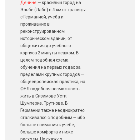
Дечине
— красивый город на
Эльбе (Лабе) в 4 км от границы
с Германией, учеба и
проживание в
реконструированном
историческом здании, от
общежития до учебного
корпуса 2 минуты пешком. В
целом подобная схема
обучения на первых годах за
пределами крупных городов —
общеевропейская практика, на
ФЕЛ подобная возможность
жить в Сизимове Усти,
Шумперке, Трутнове. В
Германии также неоднократно
сталкивался с подобным — ибо
больше внимания к учебе,
больше комфорта и ниже
расходы. Не скажу о