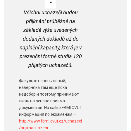
Všichni uchazeči budou
přijímáni průběžně na
základě výše uvedených
dodaných dokladů až do
naplnění kapacity, která je v
prezenční formě studia 120
přijatých uchazečů.
Факультет очень новый,
наверняка там еще пока
недобор и поэтому принимают
лишь на основе приема
документов. На сайте FBMI CVUT
информация по экзаменам —
http://www.fbmi.cvut.cz/uchazeci
/prijimaci-rizeni