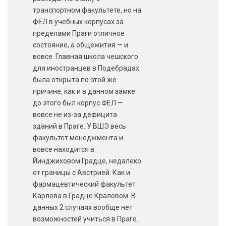
транспортном факультете, но на
ФЕЛ в учебных корпусах за
пределами Праги отличное
состояние, а общежития — и
вовсе. Главная школа чешского
для иностранцев в Подебрадах
была открыта по этой же
причине, как и в данном замке
до этого был корпус ФЕЛ —
вовсе не из-за дефицита
зданий в Праге. У ВШЭ весь
факультет менеджмента и
вовсе находится в
Йинджиховом Градце, недалеко
от границы с Австрией. Как и
фармацевтический факультет
Карлова в Градце Краловом. В
данных 2 случаях вообще нет
возможностей учиться в Праге.