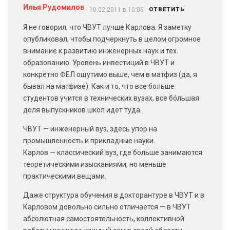
Илья Рудомилов
10.02.2011 в 10:06
ОТВЕТИТЬ
Я не говорил, что ЧВУТ лучше Карлова. Я заметку
опубликовал, чтобы подчеркнуть в целом огромное
внимание к развитию инженерных наук и тех.
образованию. Уровень инвестиций в ЧВУТ и
конкретно ФЕЛ ощутимо выше, чем в матфиз (да, я
бывал на матфизе). Как и то, что все больше
студентов учится в технических вузах, все бóльшая
доля выпускников школ идет туда.
ЧВУТ — инженерный вуз, здесь упор на
промышленность и прикладные науки.
Карлов — классический вуз, где больше занимаются
теоретическими изысканиями, но меньше
практическими вещами.
Даже структура обучения в докторантуре в ЧВУТ и в
Карловом довольно сильно отличается — в ЧВУТ
абсолютная самостоятельность, коллективной