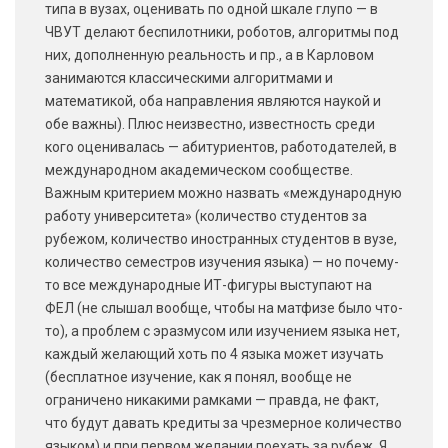
типа в вузах, оценивать по одной шкале глупо — в
ЧВУТ делают беспилотники, роботов, алгоритмы под
них, дополненную реальность и пр., а в Карловом
занимаются классическими алгоритмами и
математикой, оба направления являются наукой и
обе важны). Плюс неизвестно, известность среди
кого оценивалась — абитуриентов, работодателей, в
международном академическом сообществе.
Важным критерием можно назвать «международную
работу университета» (количество студентов за
рубежом, количество иностранных студентов в вузе,
количество семестров изучения языка) — но почему-
то все международные ИТ-фигуры выступают на
ФЕЛ (не слышал вообще, чтобы на матфизе было что-
то), а проблем с эразмусом или изучением языка нет,
каждый желающий хоть по 4 языка может изучать
(бесплатное изучение, как я понял, вообще не
ограничено никакими рамками — правда, не факт,
что будут давать кредиты за чрезмерное количество
языком) и при первом желании поехать за рубеж. Я