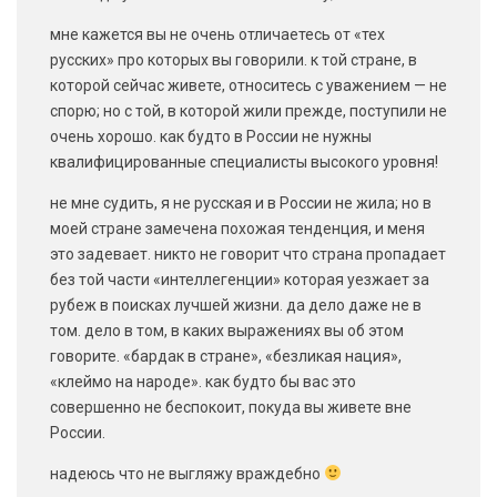
мне кажется вы не очень отличаетесь от «тех
русских» про которых вы говорили. к той стране, в
которой сейчас живете, относитесь с уважением — не
спорю; но с той, в которой жили прежде, поступили не
очень хорошо. как будто в России не нужны
квалифицированные специалисты высокого уровня!
не мне судить, я не русская и в России не жила; но в
моей стране замечена похожая тенденция, и меня
это задевает. никто не говорит что страна пропадает
без той части «интеллегенции» которая уезжает за
рубеж в поисках лучшей жизни. да дело даже не в
том. дело в том, в каких выражениях вы об этом
говорите. «бардак в стране», «безликая нация»,
«клеймо на народе». как будто бы вас это
совершенно не беспокоит, покуда вы живете вне
России.
надеюсь что не выгляжу враждебно