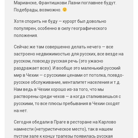
Марианске, Франтишкови Лазни поглавнее будут.
Подебрады, возможно.
Хотя спорить не буду — курорт был довольно
популярен, особенно в силу географического
положения.
Сейчас же там совершенно делать нечего — все
застроено недвижимостью для русских, все везде на
русском, повсюду русская речь (это ужасно
раздражает всех). И вообще это маленький русский
мир в Чехии — с русскими ценами от потолка, псевдо-
русское обслуживание, менталитет населения и т.д.
Нам ведь в Чехии хорошо из-за того, что мы
растворены среди чехов — а когда сталкиваешься с
русскими, то все плюсы пребывания в Чехии сходят
на нет.
Сегодня обедали в Праге в ресторане на Карлово
намнести (нетуристическое место), так в нашем
пустом зале к концу трапезы появилась русская