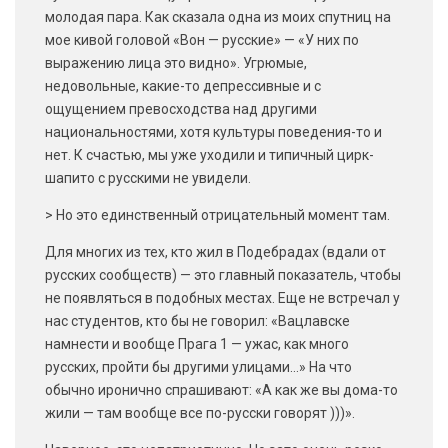
молодая пара. Как сказала одна из моих спутниц на
мое кивой головой «Вон — русские» — «У них по
выражению лица это видно». Угрюмые,
недовольные, какие-то депрессивные и с
ощущением превосходства над другими
национальностями, хотя культуры поведения-то и
нет. К счастью, мы уже уходили и типичный цирк-
шапито с русскими не увидели.
> Но это единственный отрицательный момент там.
Для многих из тех, кто жил в Подебрадах (вдали от
русских сообществ) — это главный показатель, чтобы
не появляться в подобных местах. Еще не встречал у
нас студентов, кто бы не говорил: «Вацлавске
намнести и вообще Прага 1 — ужас, как много
русских, пройти бы другими улицами…» На что
обычно иронично спрашивают: «А как же вы дома-то
жили — там вообще все по-русски говорят )))».