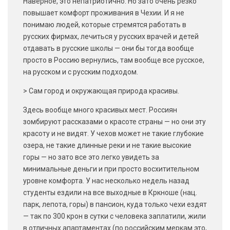
Наверное, это непатриотично. Но зато очень резко
повышает комфорт проживания в Чехии. И я не
понимаю людей, которые стремятся работать в
русских фирмах, лечиться у русских врачей и детей
отдавать в русские школы — они бы тогда вообще
просто в Россию вернулись, там вообще все русское,
на русском и с русским подходом.
> Сам город и окружающая природа красивы.
Здесь вообще много красивых мест. Россиян
зомбируют рассказами о красоте страны — но они эту
красоту и не видят. У чехов может не такие глубокие
озера, не такие длинные реки и не такие высокие
горы — но зато все это легко увидеть за
минимальные деньги и при просто восхитительном
уровне комфорта. У нас несколько недель назад
студенты ездили на все выходные в Кркноше (нац.
парк, лепота, горы) в пансион, куда только чехи ездят
— так по 300 крон в сутки с человека заплатили, жили
в отличных апартаментах (по российским меркам это,