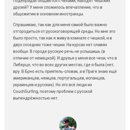
Подебрадах общаются с чехами, находят чешских
друзей? У меня сложилось впечатление, что в
общежитии в основном иностранцы.
Спрашиваю, так как для меня самой было важно
отгородиться от русскоговорящей среды. Но мне это
было просто, так как я живу в комнате с чешкой, и в
двух соседних тоже чешки. На курсах нет славян
вообще. В городе русскую речь не услышишь (в
отличие от немецкой). И друзья у меня все чехи, что в
Либерце, что во всех других местах, где я была (нет,
вру. В Брно есть приятель-словак, а в Праге знаю ещё
американцев, немцев, португальцев, испанцев,
украинцев и русских). Но это всё люди из
CouchSurfing, поэтому проблем с русской
выпендрёжностью нет.