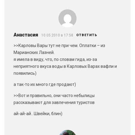
Анастасия
10.05.2010 в 17:58
ОТВЕТИТЬ
>>Карловы Вары тут не при чем. Оплатки – из
Марианских Лазней.
я имела в виду, что, по словам гида, из-за
неприятного вкуса воды в Карловых Варах вафли и
появились)
а так-то их много где продают)
>>Вот и правильно, они часто небылицы
рассказывают для завлечения туристов
ай-ай-ай.. Швейки, блин)