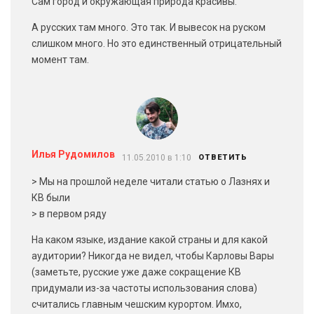
Сам город и окружающая природа красивы.
А русских там много. Это так. И вывесок на руском
слишком много. Но это единственный отрицательный
момент там.
Илья Рудомилов
11.05.2010 в 1:10
ОТВЕТИТЬ
> Мы на прошлой неделе читали статью о Лазнях и
КВ были
> в первом ряду
На каком языке, издание какой страны и для какой
аудитории? Никогда не видел, чтобы Карловы Вары
(заметьте, русские уже даже сокращение КВ
придумали из-за частоты использования слова)
считались главным чешским курортом. Имхо,