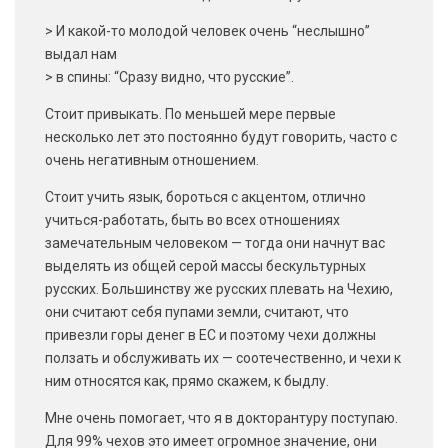
> И какой-то молодой человек очень “неслышно”
выдал нам
> в спины: “Сразу видно, что русские”.
Стоит привыкать. По меньшей мере первые
несколько лет это постоянно будут говорить, часто с
очень негативным отношением.
Стоит учить язык, бороться с акцентом, отлично
учиться-работать, быть во всех отношениях
замечательным человеком — тогда они начнут вас
выделять из общей серой массы бескультурных
русских. Большинству же русских плевать на Чехию,
они считают себя пупами земли, считают, что
привезли горы денег в ЕС и поэтому чехи должны
ползать и обслуживать их — соотечественно, и чехи к
ним относятся как, прямо скажем, к быдлу.
Мне очень помогает, что я в докторантуру поступаю.
Для 99% чехов это имеет огромное значение, они