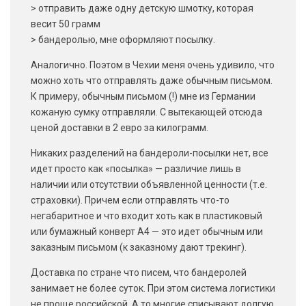
> отправить даже одну детскую шмотку, которая
весит 50 грамм
> бандеролью, мне оформляют посылку.
Аналогично. Поэтом в Чехии меня очень удивило, что
можно хоть что отправлять даже обычным письмом.
К примеру, обычным письмом (!) мне из Германии
кожаную сумку отправляли. С вытекающей отсюда
ценой доставки в 2 евро за килограмм.
Никаких разделений на бандероли-посылки нет, все
идет просто как «посылка» — различие лишь в
наличии или отсутствии объявленной ценности (т.е.
страховки). Причем если отправлять что-то
негабаритное и что входит хоть как в пластиковый
или бумажный конверт А4 — это идет обычным или
заказным письмом (к заказному дают трекинг).
Доставка по стране что писем, что бандеролей
занимает не более суток. При этом система логистики
не проще российской. А то многие списывают долгую