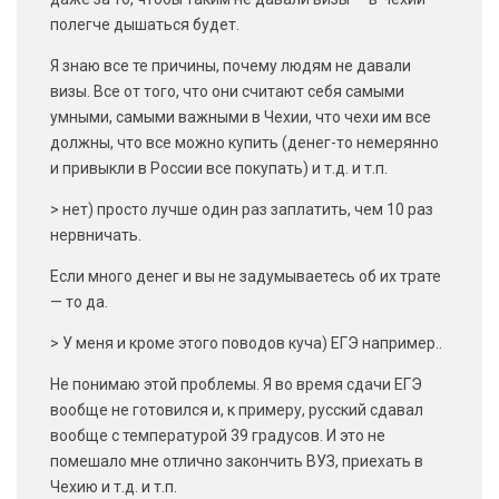
полегче дышаться будет.
Я знаю все те причины, почему людям не давали
визы. Все от того, что они считают себя самыми
умными, самыми важными в Чехии, что чехи им все
должны, что все можно купить (денег-то немерянно
и привыкли в России все покупать) и т.д. и т.п.
> нет) просто лучше один раз заплатить, чем 10 раз
нервничать.
Если много денег и вы не задумываетесь об их трате
— то да.
> У меня и кроме этого поводов куча) ЕГЭ например..
Не понимаю этой проблемы. Я во время сдачи ЕГЭ
вообще не готовился и, к примеру, русский сдавал
вообще с температурой 39 градусов. И это не
помешало мне отлично закончить ВУЗ, приехать в
Чехию и т.д. и т.п.