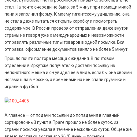
сложил, упаковал, но по российской привычке заклеивать не
стал. На почте очереди не было, за 5 минут при помощи милой
пани я заполнил форму. К моему гигантскому удивлению, она
не стала даже пытаться открыть коробку и посмотреть
содержимое. В России проверяют отправления даже внутри
страны не говоря уже о международных и невозможности
отправлять различные типы товаров в одной посылке. Вся
отправка, оформление документов заняло не более 5 минут.
Прошло почти полтора месяца ожидания. В почтовом
отделении в Иркутске получателю достали посылку из
непонятного мешка и он увидел ее в виде, если бы она своими
ногами шла в Россию, а временами на ней спали грузчики и
играли в футбол:
А главное — от подачи посылки до попадания в главный
сортировочный пункт в Праге прошло не более суток, из
страны посылка уехала в течение нескольких суток. Общее же
время доставки доставило 36 (!) дней — посылки,