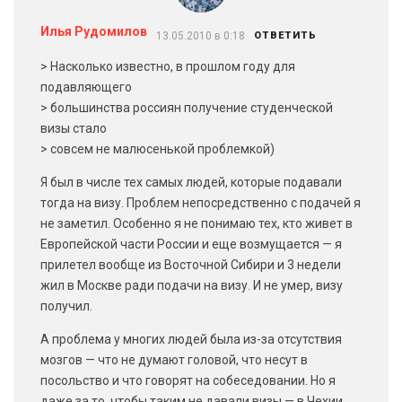
Илья Рудомилов
13.05.2010 в 0:18
ОТВЕТИТЬ
> Насколько известно, в прошлом году для
подавляющего
> большинства россиян получение студенческой
визы стало
> совсем не малюсенькой проблемкой)
Я был в числе тех самых людей, которые подавали
тогда на визу. Проблем непосредственно с подачей я
не заметил. Особенно я не понимаю тех, кто живет в
Европейской части России и еще возмущается — я
прилетел вообще из Восточной Сибири и 3 недели
жил в Москве ради подачи на визу. И не умер, визу
получил.
А проблема у многих людей была из-за отсутствия
мозгов — что не думают головой, что несут в
посольство и что говорят на собеседовании. Но я
даже за то, чтобы таким не давали визы — в Чехии