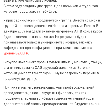
Бати в Злине на курсы в Либерец.
В этом году созданы две группы: для новичков и студентов,
которые продолжают учёбу 2 год.
Я присоединилась к «продвинутой» группе. Вместе со мной в
группе 3 человека: девочка из Непала и парень из Египта. В
декабре 2009 мы сдали экзамен на уровень А1. В конце курса
будет экзамен на знание языка. Но результат будет
признаваться только в университете Либерца, так как у
кафедры нет права официально принимать экзамен на
уровне В2 CEFR
.
В группе начального уровня учатся: японец, монголец, тайцы,
египтянин, дама из ОАЭ и русский мальчик из Эстонии,
который умирает там от скуки. Е му не разрешили перейти в
продвинутую группу.
Причина в том, что начинающих учит профессиональный
преподаватель, а нас — студенты-филологи, так как
продвинутая группа в Либерце существует первый год и
дополнительной ставки преподавателя нет. Студенты очень