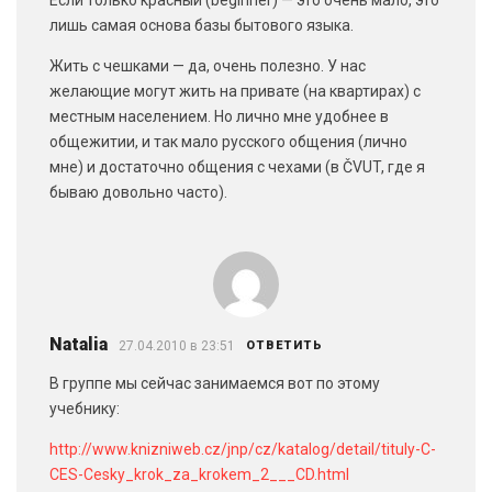
Если только красный (beginner) — это очень мало, это
лишь самая основа базы бытового языка.
Жить с чешками — да, очень полезно. У нас
желающие могут жить на привате (на квартирах) с
местным населением. Но лично мне удобнее в
общежитии, и так мало русского общения (лично
мне) и достаточно общения с чехами (в ČVUT, где я
бываю довольно часто).
Natalia
27.04.2010 в 23:51
ОТВЕТИТЬ
В группе мы сейчас занимаемся вот по этому
учебнику:
http://www.knizniweb.cz/jnp/cz/katalog/detail/tituly-C-
CES-Cesky_krok_za_krokem_2___CD.html