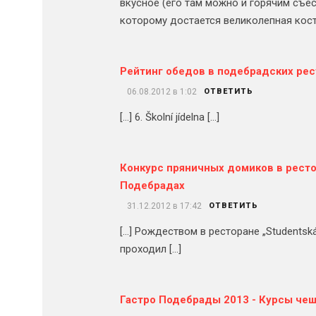
вкусное (его там можно и горячим съес
которому достается великолепная кост
Рейтинг обедов в подебрадских рес
06.08.2012 в 1:02
ОТВЕТИТЬ
[…] 6. Školní jídelna […]
Конкурс пряничных домиков в рестор
Подебрадах
31.12.2012 в 17:42
ОТВЕТИТЬ
[…] Рождеством в ресторане „Students
проходил […]
Гастро Подебрады 2013 - Курсы чеш