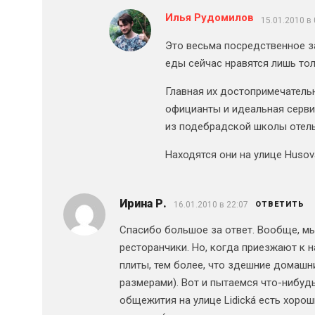
Илья Рудомилов
15.01.2010 в 
Это весьма посредственное з
еды сейчас нравятся лишь тол
Главная их достопримечател
официанты и идеальная серви
из подебрадской школы отель
Находятся они на улице Husova
Ирина Р.
16.01.2010 в 22:07
ОТВЕТИТЬ
Спасибо большое за ответ. Вообще, мы
ресторанчики. Но, когда приезжают к н
плиты, тем более, что здешние домашн
размерами). Вот и пытаемся что-нибудь
общежития на улице Lidická есть хорош