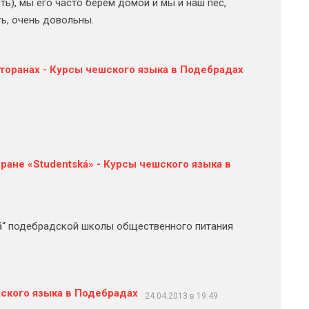
ть), мы его часто берем домой и мы и наш пес,
ь, очень довольны.
торанах - Курсы чешского языка в Подебрадах
ане «Studentská» - Курсы чешского языка в
ká“ подебрадской школы общественного питания
ского языка в Подебрадах
24.04.2013 в 19:49