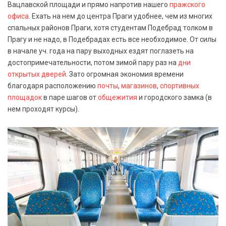
Вацлавской площади и прямо напротив нашего
пражского
офиса
. Ехать на нем до центра Праги удобнее, чем из многих
спальных районов Праги, хотя студентам Подебрад толком в
Прагу и не надо, в Подебрадах есть все необходимое. От силы
в начале уч. года на пару выходных ездят поглазеть на
достопримечательности, потом зимой пару раз на
дни
открытых дверей
. Зато огромная экономия времени
благодаря расположению
почты
,
магазинов
,
спортивных
площадок
в паре шагов от
общежития
и городского замка (в
нем проходят курсы).