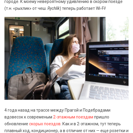
городе. К моему невероятному удивлению в скором поезде
(т.н. «рыхлик» от чеш.
Rychlík
) теперь работает Wi-Fi!
4 года назад на трассе между Прагой и Подебрадами
вдовесок к современым
2-этажным поездам
пришло
обновление
скорых поездов
. Как и в 2-этажном, тут теперь
плавный ход, кондиционер, а в отличие от них — еще розетки и