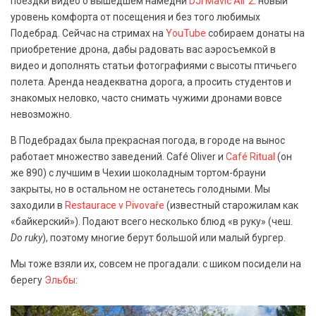
поездки видео о вышедшем намедни
DJI Mavic Air 2
: новый
уровень комфорта от посещения и без того любимых
Подебрад. Сейчас на стримах на
YouTube
собираем донаты на
приобретение дрона, дабы радовать вас аэросъемкой в
видео и дополнять статьи фотографиями с высоты птичьего
полета. Аренда неадекватна дорога, а просить студентов и
знакомых неловко, часто снимать чужими дронами вовсе
невозможно.
В Подебрадах была прекрасная погода, в городе на вынос
работает множество заведений. Café Oliver и
Café Ritual
(он
же 890) с лучшим в Чехии шоколадным тортом-брауни
закрыты, но в остальном не останетесь голодными. Мы
заходили в
Restaurace v Pivovaře
(известный старожилам как
«байкерский»). Подают всего несколько блюд «в руку» (чеш.
Do ruky
), поэтому многие берут большой или малый бургер.
Мы тоже взяли их, совсем не прогадали: с шиком посидели на
берегу
Эльбы
: