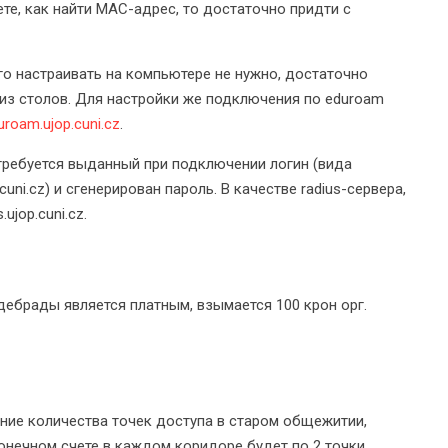
те, как найти MAC-адрес, то достаточно придти с
о настраивать на компьютере не нужно, достаточно
 из столов. Для настройки же подключения по eduroam
uroam.ujop.cuni.cz
.
требуется выданный при подключении логин (вида
uni.cz) и сгенерирован пароль. В качестве radius-сервера,
ujop.cuni.cz.
дебрады является платным, взымается 100 крон орг.
ние количества точек доступа в старом общежитии,
онечном счете в каждом коридоре будет по 2 точки