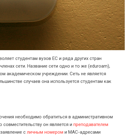
ляет студентам вузов ЕС и ряда других стран
членах сети. Название сети одно и то же (eduroam),
бом академическом учреждении. Сеть не является
льшинстве случаев она используется студентам как
лючения необходимо обратиться в административном
о совместительству он является и
преподавателем
-заявление с
личным номером
и MAC-адресами