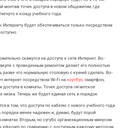
ый монтаж точек доступа в новом общежитии, где
игнуто к концу учебного года.
 к Интернету будет обеспечиваться только посредством
доступно.
жительно скажутся на доступе к сети Интернет. Во-
о вкупе с проведенным ремонтом делает его полностью
разве что нормальную столовую с кухней сделать. Во-
т интернет посредством Wi-Fi на
ноутбук
, смартфон,
 доступа в комнаты. Точек доступа гигантское
е низка. Теперь же будет единая сеть и порядок.
ся в том, что доступа по кабелю с нового учебного года
на порядки менее надежен и, думаю, будут порой
комнатах. Вторым, но сугубо организационным минусом
 к eduroam по сравнению с доступным каждому методом