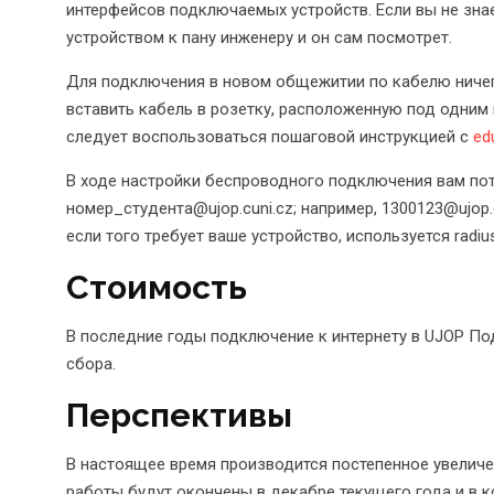
интерфейсов подключаемых устройств. Если вы не знае
устройством к пану инженеру и он сам посмотрет.
Для подключения в новом общежитии по кабелю ничег
вставить кабель в розетку, расположенную под одним
следует воспользоваться пошаговой инструкцией с
ed
В ходе настройки беспроводного подключения вам по
номер_студента@ujop.cuni.cz; например, 1300123@ujop.c
если того требует ваше устройство, используется radius.
Стоимость
В последние годы подключение к интернету в UJOP По
сбора.
Перспективы
В настоящее время производится постепенное увеличе
работы будут окончены в декабре текущего года и в к