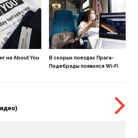
г на About You
В скорых поездах Прага-
Подебрады появился Wi-Fi
видео)