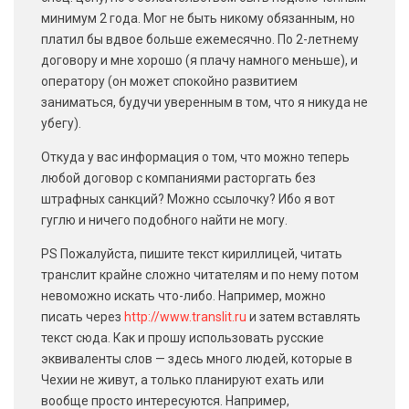
минимум 2 года. Мог не быть никому обязанным, но
платил бы вдвое больше ежемесячно. По 2-летнему
договору и мне хорошо (я плачу намного меньше), и
оператору (он может спокойно развитием
заниматься, будучи уверенным в том, что я никуда не
убегу).
Откуда у вас информация о том, что можно теперь
любой договор с компаниями расторгать без
штрафных санкций? Можно ссылочку? Ибо я вот
гуглю и ничего подобного найти не могу.
PS Пожалуйста, пишите текст кириллицей, читать
транслит крайне сложно читателям и по нему потом
невоможно искать что-либо. Например, можно
писать через
http://www.translit.ru
и затем вставлять
текст сюда. Как и прошу использовать русские
эквиваленты слов — здесь много людей, которые в
Чехии не живут, а только планируют ехать или
вообще просто интересуются. Например,