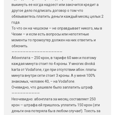
выкинуть ее когда надоест или закочится кредит а
другое дело подписать договор о том что
обязываетесь платить деньги каждый месяц целых 2
года.
То что он на чешском — не оправдывает никого, мы в
Чехии — и если есть вопросы или непотятные
моменты то промоутер должен на них ответить и
обяснить.
——————————————————
Абонплата – 250 крон, в тарифе 60 мин и поэтому
каждая минута стоит по 4 кроны. У многих divoká
karta от Vodafone, где при отсутствии абон. платы
минута внутри сети стоит 3 кроны. А у меня 100%
знакомых, человек 40, – на Vodafone.
Очевидно, что дешевле было заплатить штраф.
——————————
Неочевидно: абонплата за месяц составляет 250
крон — штрафа ей пришлось уплатить 150 крон (эти
деньги она потеряла бы в любом случае!). Тоесть за