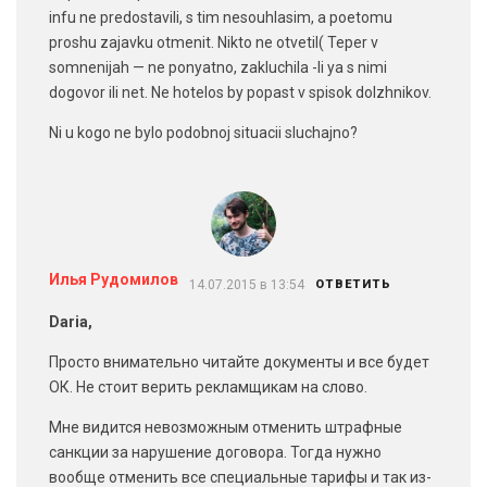
infu ne predostavili, s tim nesouhlasim, a poetomu
proshu zajavku otmenit. Nikto ne otvetil( Teper v
somnenijah — ne ponyatno, zakluchila -li ya s nimi
dogovor ili net. Ne hotelos by popast v spisok dolzhnikov.
Ni u kogo ne bylo podobnoj situacii sluchajno?
Илья Рудомилов
14.07.2015 в 13:54
ОТВЕТИТЬ
Daria,
Просто внимательно читайте документы и все будет
ОК. Не стоит верить рекламщикам на слово.
Мне видится невозможным отменить штрафные
санкции за нарушение договора. Тогда нужно
вообще отменить все специальные тарифы и так из-