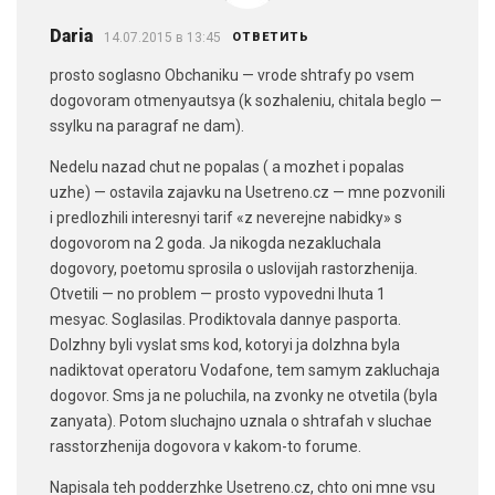
Daria
14.07.2015 в 13:45
ОТВЕТИТЬ
prosto soglasno Obchaniku — vrode shtrafy po vsem
dogovoram otmenyautsya (k sozhaleniu, chitala beglo —
ssylku na paragraf ne dam).
Nedelu nazad chut ne popalas ( a mozhet i popalas
uzhe) — ostavila zajavku na Usetreno.cz — mne pozvonili
i predlozhili interesnyi tarif «z neverejne nabidky» s
dogovorom na 2 goda. Ja nikogda nezakluchala
dogovory, poetomu sprosila o uslovijah rastorzhenija.
Otvetili — no problem — prosto vypovedni lhuta 1
mesyac. Soglasilas. Prodiktovala dannye pasporta.
Dolzhny byli vyslat sms kod, kotoryi ja dolzhna byla
nadiktovat operatoru Vodafone, tem samym zakluchaja
dogovor. Sms ja ne poluchila, na zvonky ne otvetila (byla
zanyata). Potom sluchajno uznala o shtrafah v sluchae
rasstorzhenija dogovora v kakom-to forume.
Napisala teh podderzhke Usetreno.cz, chto oni mne vsu