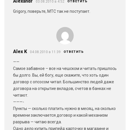
Alexandr
03.08.2010 в 4:52
ОТВЕТИТЬ
Grigory, поверьте, МТС так не поступает.
Alex K
04.08.2010 в 11:39
ОТВЕТИТЬ
——
Самое забавное – все на чешском и читать пришлось
бы долго. Вы, ей богу, еще скажите, что хоть один
договор с опсосом читал. Большинство людей даже
договора на открытие вкладов, счетов в банках не
читают.
———-
Пункты — сколько платить нужно в месяц, на сколько
времени заключается договор и какой механизм
разрыва — читаю всегда.
Одно дело купить припейд карточку в магазине и