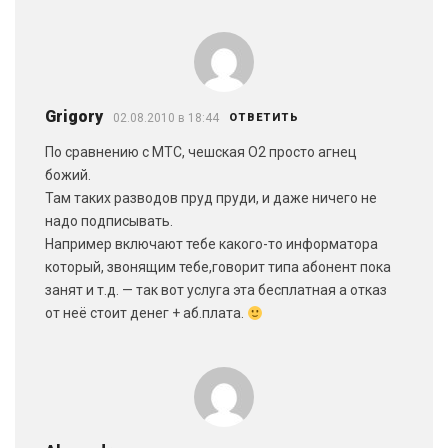
Grigory
02.08.2010 в 18:44
ОТВЕТИТЬ
По сравнению с МТС, чешская О2 просто агнец
божий.
Там таких разводов пруд пруди, и даже ничего не
надо подписывать.
Например включают тебе какого-то информатора
который, звонящим тебе,говорит типа абонент пока
занят и т.д. — так вот услуга эта бесплатная а отказ
от неё стоит денег + аб.плата.