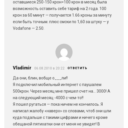
оставшиеся 250-150 крон=100 крон в месяц была
возможность оставить себе тариф на 2 года. 100
крон за 60 минут — получается 1.66 кроны за минуту
если быть точным. плюс смски по 1,60 за штуку — у
Vodafone — 2.50.
Vladimir
06.08.2010 в 20:22
ОТВЕТИТЬ
Да они, блин, вобще о___ли!!
Я подключил мобильный интернет с паушалем
500крон. Через месяц мне пришел счет на… 3000! А
на следующий месяц -4000 с чем-то!!
Я пошел ругаться — пока ничем не кончилось. Я
написал жалобу «наверх» со словами, чтоб они шли
куда подальше с такими цифрами и ничего кроме
обещаной пятихатки они от меня не увидят! В