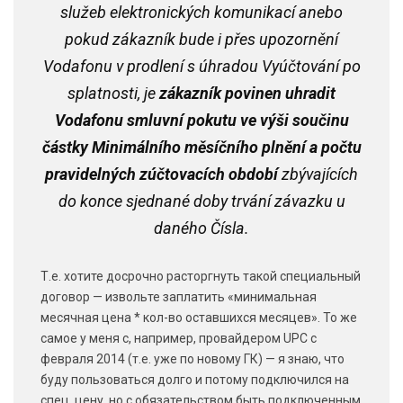
služeb elektronických komunikací anebo
pokud zákazník bude i přes upozornění
Vodafonu v prodlení s úhradou Vyúčtování po
splatnosti, je
zákazník povinen uhradit
Vodafonu smluvní pokutu ve výši součinu
částky Minimálního měsíčního plnění a počtu
pravidelných zúčtovacích období
zbývajících
do konce sjednané doby trvání závazku u
daného Čísla.
Т.е. хотите досрочно расторгнуть такой специальный
договор — извольте заплатить «минимальная
месячная цена * кол-во оставшихся месяцев». То же
самое у меня с, например, провайдером UPC с
февраля 2014 (т.е. уже по новому ГК) — я знаю, что
буду пользоваться долго и потому подключился на
спец. цену, но с обязательством быть подключенным