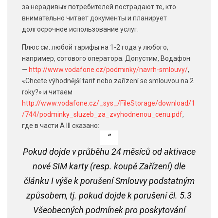
за нерадивых потребителей пострадают те, кто
внимательно читает документы и планирует
долгосрочное использование услуг.
Плюс см. любой тарифы на 1-2 года у любого,
например, сотового оператора. Допустим, Водафон
—
http://www.vodafone.cz/podminky/navrh-smlouvy/
,
«Chcete výhodnější tarif nebo zařízení se smlouvou na 2
roky?» и читаем
http://www.vodafone.cz/_sys_/FileStorage/download/1
/744/podminky_sluzeb_za_zvyhodnenou_cenu.pdf
,
где в части A III сказано:
Pokud dojde v průběhu 24 měsíců od aktivace
nové SIM karty (resp. koupě Zařízení) dle
článku I výše k porušení Smlouvy podstatným
způsobem, tj. pokud dojde k porušení čl. 5.3
Všeobecných podmínek pro poskytování