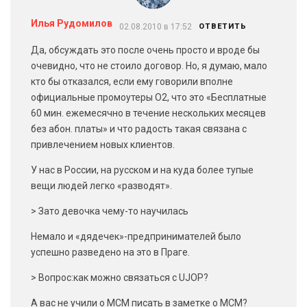
Илья Рудомилов
02.08.2010 в 17:52
ОТВЕТИТЬ
Да, обсуждать это после очень просто и вроде бы
очевидно, что не стоило договор. Но, я думаю, мало
кто бы отказался, если ему говорили вполне
официальные промоутеры О2, что это «Бесплатные
60 мин. ежемесячно в течение нескольких месяцев
без абон. платы» и что радость такая связана с
привлечением новых клиентов.
У нас в России, на русском и на куда более тупые
вещи людей легко «разводят».
> Зато девочка чему-то научилась
Немало и «дядечек»-предпринимателей было
успешно разведено на это в Праге.
> Вопрос:как можно связаться с UJOP?
А вас не учили о МСМ писать в заметке о МСМ?