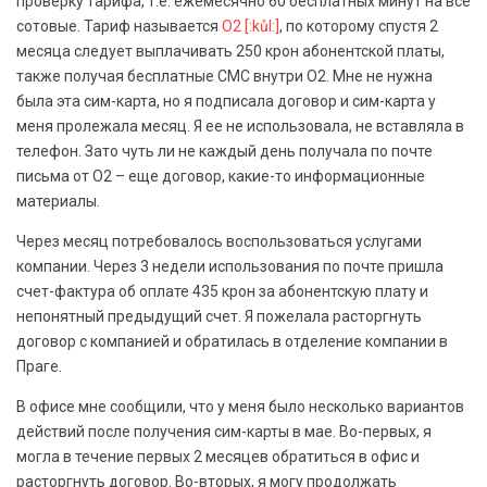
проверку тарифа, т.е. ежемесячно 60 бесплатных минут на все
сотовые. Тариф называется
O2 [:kůl:]
, по которому спустя 2
месяца следует выплачивать 250 крон абонентской платы,
также получая бесплатные СМС внутри О2. Мне не нужна
была эта сим-карта, но я подписала договор и сим-карта у
меня пролежала месяц. Я ее не использовала, не вставляла в
телефон. Зато чуть ли не каждый день получала по почте
письма от О2 – еще договор, какие-то информационные
материалы.
Через месяц потребовалось воспользоваться услугами
компании. Через 3 недели использования по почте пришла
счет-фактура об оплате 435 крон за абонентскую плату и
непонятный предыдущий счет. Я пожелала расторгнуть
договор с компанией и обратилась в отделение компании в
Праге.
В офисе мне сообщили, что у меня было несколько вариантов
действий после получения сим-карты в мае. Во-первых, я
могла в течение первых 2 месяцев обратиться в офис и
расторгнуть договор. Во-вторых, я могу продолжать