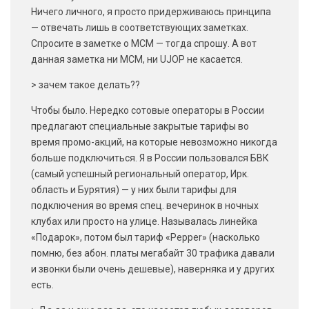
Ничего личного, я просто придерживаюсь принципа
— отвечать лишь в соответствующих заметках.
Спросите в заметке о МСМ — тогда спрошу. А вот
данная заметка ни МСМ, ни UJOP не касается.
> зачем такое делать??
Чтобы было. Нередко сотовые операторы в России
предлагают специальные закрытые тарифы во
время промо-акций, на которые невозможно никогда
больше подключиться. Я в России пользовался БВК
(самый успешный региональный оператор, Ирк.
область и Бурятия) — у них были тарифы для
подключения во время спец. вечеринок в ночных
клубах или просто на улице. Называлась линейка
«Подарок», потом был тариф «Pepper» (насколько
помню, без абон. платы мегабайт 30 трафика давали
и звонки были очень дешевые), наверняка и у других
есть.