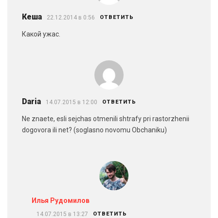
Кеша
22.12.2014 в 0:56
ОТВЕТИТЬ
Какой ужас.
Daria
14.07.2015 в 12:00
ОТВЕТИТЬ
Ne znaete, esli sejchas otmenili shtrafy pri rastorzhenii
dogovora ili net? (soglasno novomu Obchaniku)
Илья Рудомилов
14.07.2015 в 13:27
ОТВЕТИТЬ