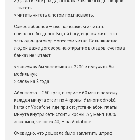
> Да да и еще раз да, это касается любых договоров
– читать
> читать читать а потом подписывать.
Самое забавное — все на чешском и читать
пришлось бы долго. Вы, ей богу, еще скажите, что
хоть один договор с опсосом читал. Большинство
людей даже договора на открытие вкладов, счетов в
банках не читают.
> знакомая бы заплатила на 2200 и получила бы
мобильную
> связь на 2 года
Абонплата — 250 крон, в тарифе 60 мин и поэтому
каждая минута стоит по 4 кроны. У многих divoká
karta от Vodafone, где при отсутствии абон. платы
минута внутри сети стоит 3 кроны. А у меня 100%
знакомых, человек 40, — на Vodafone.
Очевидно, что дешевле было заплатить штраф.