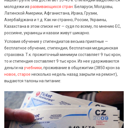
нашей группе она достигает 35-45%. Стипендии выделяются
молодежи из
развивающихся стран
: Беларуси, Молдовы,
Латинской Америки, Афганистана, Ирака, Грузии,
Азербайджана и т.д. Как ни странно, России, Украины,
Казахстана в этом списке нет — судя по всему, по мнению ЕС,
россияне, украинцы и казахи живут шикарно.
Условия обучения у стипендиатов весьма приятные —
бесплатное обучение, стипендия, бесплатная медицинская
страховка. Т.к. прожиточный минимум составляет 9 тыс крон,
то и стипендия составляет 9 тыс крон. Из нее удерживаются
деньги на
учебники
, проживание в общежитии (3850 крон за
новое
,
старое
несколько недель назад закрыли на ремонт),
выдаются талоны на питание: