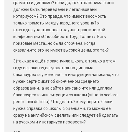
грамоты и дипломы? если да, то я так понимаю они
должны быть переведены и легализованы
нотариусом? Это правда, что имеют весомость
только грамоты международного уровня? я
ежегодно участвовала в научно-практической
конференции «Способность.Труд.Талант». Есть
призовые места…но была огорчена, когда
сказали,что это не имеет высокой цены, это так?
3)так как я ещё не закончила школу, а только в этом
году её закончу,следовательно диплома
бакалауреата у меня нет…в инструкции написано, что
нужен сертификат об оконченном среднего
образовании…а на сайте написано,что или диплом
бакалауреата или ситуация со школы (situatia scolara
pentru anii de liceu). Что делать? кому верить? если
нужна справка со школы с оценками, то можно её
сразу на английском сделать или следует её сделать
на русском и у нотариуса перевести?