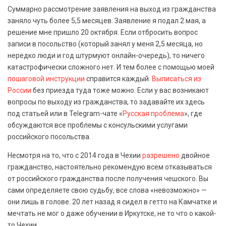
Суммарно рассмотрение заявления на выход из гражданства
заняло чуть более 5,5 месяцев. Заявление я подал 2 мая, а
решение мне пришло 20 октября. Если отбросить вопрос
записи в посольство (который занял у меня 2,5 месяца, но
нередко люди и год штурмуют онлайн-очередь), то ничего
катастрофически сложного нет. И тем более с помощью моей
пошаговой инструкции
справится каждый.
Выписаться из
России
без приезда туда тоже можно. Если у вас возникают
вопросы по выходу из гражданства, то задавайте их здесь
под статьей или в Telegram-чате «
Русская проблема
», где
обсуждаются все проблемы с консульскими услугами
российского посольства.
Несмотря на то, что с 2014 года в Чехии
разрешено
двойное
гражданство, настоятельно рекомендую всем отказываться
от российского гражданства после получения чешского. Вы
сами определяете свою судьбу, все слова «невозможно» —
они лишь в голове. 20 лет назад я сидел в гетто на Камчатке и
мечтать не мог о даже обучении в Иркутске, не то что о какой-
то Чехии.