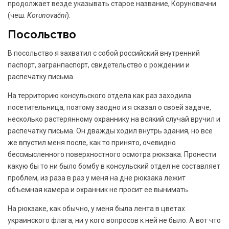
продолжает везде указывать старое название, Коруновачни
(чеш.
Korunovační
).
Посольство
В посольство я захватил с собой российский внутренний
паспорт, загранпаспорт, свидетельство о рождении и
распечатку письма.
На территорию консульского отдела как раз заходила
посетительница, поэтому заодно и я сказал о своей задаче,
несколько растерянному охраннику на всякий случай вручил и
распечатку письма. Он дважды ходил внутрь здания, но все
же впустил меня после, как то принято, очевидно
бессмысленного поверхностного осмотра рюкзака. Пронести
какую бы то ни было бомбу в консульский отдел не составляет
проблем, из раза в раз у меня на дне рюкзака лежит
объемная камера и охранник не просит ее вынимать.
На рюкзаке, как обычно, у меня была лента в цветах
украинского флага, ни у кого вопросов к ней не было. А вот что