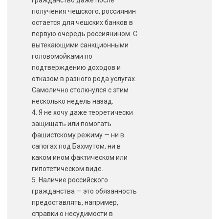
гражданство даже после
получения чешского, россиянин
остается для чешских банков в
первую очередь россиянином. С
вытекающими санкционными
головомойками по
подтверждению доходов и
отказом в разного рода услугах.
Самолично столкнулся с этим
несколько недель назад.
4. Я не хочу даже теоретически
защищать или помогать
фашистскому режиму — ни в
сапогах под Бахмутом, ни в
каком ином фактическом или
гипотетическом виде.
5. Наличие российского
гражданства — это обязанность
предоставлять, например,
справки о несудимости в