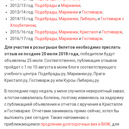
2012/13 год:
Подебрады
и
Марианки
;
2013/14 год:
Подебрады
,
Марианки
и
Гостиварж
;
2014/15 год:
Подебрады
,
Марианки
,
Либерец
и
Гостиварж с
Хлоубетином
;
2015/16 год:
Подебрады
,
Марианки
,
Кристалл
и
Гостиварж
;
2016/17 год:
Подебрады
,
Марианки
и
Гостиварж
;
Для участия в розыгрыше билетов необходимо прислать
отзыв не позднее 20 июля 2018 года,
победители будут
объявлены 25 июля. Соответственно, публикация отзывов
пройдет с 1 по 10 августа в моем блоге соответствующего
учебного центра: Подебрады.ру, Марианки.ру, Прага-
Кристалл.ру, Гостиварж.ру или Курсы-Либерец.ру.
В последние пару недель у меня случился невероятный завал,
а потом навалилась болезнь, поэтому извиняюсь за задержку
с публикацией объявления и отчетов с вручения в Кристалле
и Гостиварже. Отчетами занимаюсь прямо сейчас, хотел бы
выложить уже сегодня. Также напоминаю о
приближающемся
продлении долгосрочных виз и ВНЖ
, для