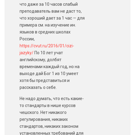
что даже за 10 часов слабый
преподаватель вам не даст то,
что хороший дает за 1 час — для
примера см. на изучение ин.
языков в средних школах
России,
https://cvut.ru/2016/01/cizi-
jazyky/
По 10 лет учат
английскому, долбят
временами каждый год, но на
выходе дай Бог 1 из 10 умеет
хотя бы представиться и
рассказать о себе.
Не надо думать, что есть какие-
то стандарты в нише курсов
чешского. Нет никакого
регулирования, никаких
стандартов, никаких законом
установленных требований для