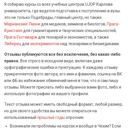
Я собираю курсы со всех учебных центров UJOP Карлова
университета, где ведется подготовка к поступлению в вузы:
это не только Подебрады, главный центр, но также
Марианские Лазни
для медиков, химиков и биологов,
Прага-
Кристалл
для гуманитариев и творческих специальностей,
Прага-Гостиварж
для технарей и экономистов, а также
Либерец
для
экспериментов
над технарями и биомедиками.
Отзывы публикуются все без исключения, без каких-либо
правок.
Все строго в исходном виде, включая даже
орфографические ошибки и пунктуацию. К каждому отзыву
прикрепляется фото автора, его имя и фамилия, ссылка на ВК
или ФБ во избежание обвинений меня в том, что я сам пишу
отзывы. Можете прислать либо выбранное вами фото, либо я
использую фотографию из вашего профиля.
Текст отзыва может иметь свободный формат, любой размер,
но для своего удобства вы можете опираться на
использованный
прошлые годы
опросник:
Возникали ли проблемы на курсах и вообще в Чехии? Если