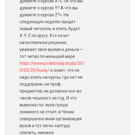
думаете о курсах Х?», «А что вы
думаете о курсах Y? А что вы
думаете о курсах Z?». На
следующую неделю придет
новый читатель и опять будет
X-Y-Z по кругу. Кто хочет
качественное решение,
уважает свое время и деньги —
тот читал по меньшей мере
https://www.podebrady.study/201
0/03/20/kurzy/
и знает, что не
надо ехать на курсы, где нет ни
поддержки, ни проф.
предметов, ни должное кол-во
часов чешского за год. И что
вывеска гос. вуза гроша
ломаного не стоит, в Чехии
совершенно иная организация
вузов и тут легко халтуру
слепить, никакое