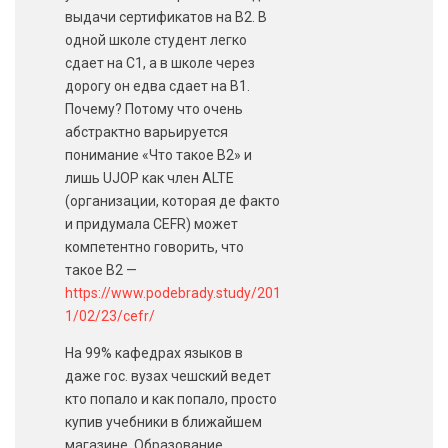
выдачи сертификатов на В2. В
одной школе студент легко
сдает на С1, а в школе через
дорогу он едва сдает на В1.
Почему? Потому что очень
абстрактно варьируется
понимание «Что такое B2» и
лишь UJOP как член ALTE
(организации, которая де факто
и придумала CEFR) может
компетентно говорить, что
такое В2 —
https://www.podebrady.study/201
1/02/23/cefr/
На 99% кафедрах языков в
даже гос. вузах чешский ведет
кто попало и как попало, просто
купив учебники в ближайшем
магазине. Образование