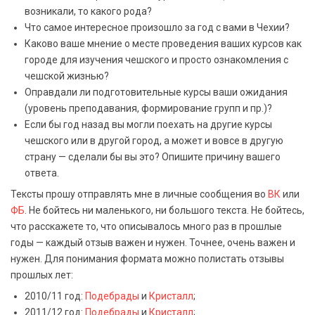
возникали, то какого рода?
Что самое интересное произошло за год с вами в Чехии?
Каково ваше мнение о месте проведения ваших курсов как
городе для изучения чешского и просто ознакомления с
чешской жизнью?
Оправдали ли подготовительные курсы ваши ожидания
(уровень преподавания, формирование групп и пр.)?
Если бы год назад вы могли поехать на другие курсы
чешского или в другой город, а может и вовсе в другую
страну — сделали бы вы это? Опишите причину вашего
ответа.
Тексты прошу отправлять мне в личные сообщения во
ВК
или
ФБ
. Не бойтесь ни маленького, ни большого текста. Не бойтесь,
что расскажете то, что описывалось много раз в прошлые
годы — каждый отзыв важен и нужен. Точнее, очень важен и
нужен. Для понимания формата можно полистать отзывы
прошлых лет:
2010/11 год:
Подебрады
и
Кристалл
;
2011/12 год:
Подебрады
и
Кристалл
;