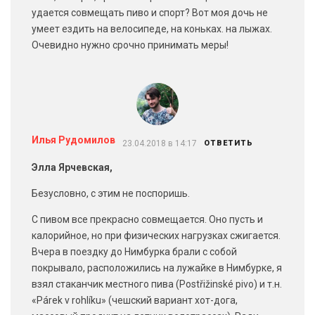
удается совмещать пиво и спорт? Вот моя дочь не
умеет ездить на велосипеде, на коньках. на лыжах.
Очевидно нужно срочно принимать меры!
Илья Рудомилов
23.04.2018 в 14:17
ОТВЕТИТЬ
Элла Ярчевская,
Безусловно, с этим не поспоришь.
С пивом все прекрасно совмещается. Оно пусть и
калорийное, но при физических нагрузках сжигается.
Вчера в поездку до Нимбурка брали с собой
покрывало, расположились на лужайке в Нимбурке, я
взял стаканчик местного пива (Postřižinské pivo) и т.н.
«Párek v rohlíku» (чешский вариант хот-дога,