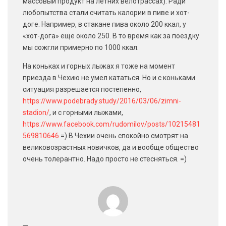
массовый продукт на летних велотрассах). Ради
любопытства стали считать калории в пиве и хот-
доге. Например, в стакане пива около 200 ккал, у
«хот-дога» еще около 250. В то время как за поездку
мы сожгли примерно по 1000 ккал.
На коньках и горных лыжах я тоже на момент
приезда в Чехию не умел кататься. Но и с коньками
ситуация разрешается постепенно,
https://www.podebrady.study/2016/03/06/zimni-
stadion/
, и с горными лыжами,
https://www.facebook.com/rudomilov/posts/10215481
569810646
=) В Чехии очень спокойно смотрят на
великовозрастных новичков, да и вообще общество
очень толерантно. Надо просто не стесняться. =)