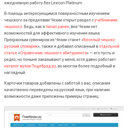
ежедневную работу без Lexicon Platinum.
В помощь интересующимся поверхностным изучением
чешского за пределами Чехии открыт раздел с
учебниками
чешского
. Ведь, как я
писал ранее
, вне Чехии нет
возможностей для эффективного изучения языка.
Прекрасным сувениром из Чехии станет «
Веселый чешско-
русский словарик
», также я добавил описанный в
отдельной
статье
«
Справочник чешского абитуриента
» — его пусть и
редко, но поныне заказывают у меня, хотя давно работает
каталог вузов Подебрад.ру
, во многом более подробный и
наглядный.
Карточки товаров добавлены с заботой о вас, описания
качественно переведены на русский язык, при наличии
возможности даже приложены примеры страниц: