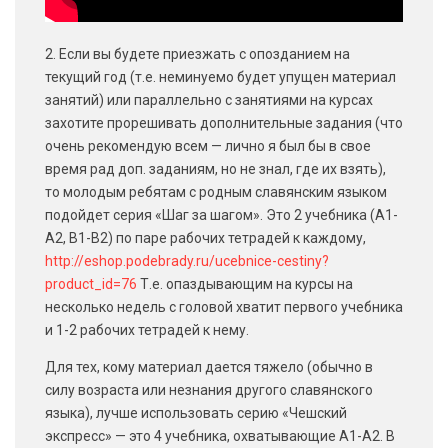
2. Если вы будете приезжать с опозданием на
текущий год (т.е. неминуемо будет упущен материал
занятий) или параллельно с занятиями на курсах
захотите прорешивать дополнительные задания (что
очень рекомендую всем — лично я был бы в свое
время рад доп. заданиям, но не знал, где их взять),
то молодым ребятам с родным славянским языком
подойдет серия «Шаг за шагом». Это 2 учебника (А1-
А2, В1-В2) по паре рабочих тетрадей к каждому,
http://eshop.podebrady.ru/ucebnice-cestiny?
product_id=76
Т.е. опаздывающим на курсы на
несколько недель с головой хватит первого учебника
и 1-2 рабочих тетрадей к нему.
Для тех, кому материал дается тяжело (обычно в
силу возраста или незнания другого славянского
языка), лучше использовать серию «Чешский
экспресс» — это 4 учебника, охватывающие А1-А2. В