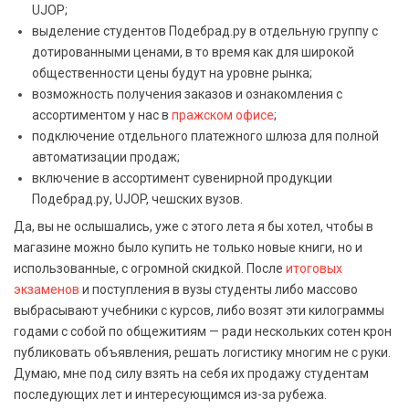
UJOP;
выделение студентов Подебрад.ру в отдельную группу с
дотированными ценами, в то время как для широкой
общественности цены будут на уровне рынка;
возможность получения заказов и ознакомления с
ассортиментом у нас в
пражском офисе
;
подключение отдельного платежного шлюза для полной
автоматизации продаж;
включение в ассортимент сувенирной продукции
Подебрад.ру, UJOP, чешских вузов.
Да, вы не ослышались, уже с этого лета я бы хотел, чтобы в
магазине можно было купить не только новые книги, но и
использованные, с огромной скидкой. После
итоговых
экзаменов
и поступления в вузы студенты либо массово
выбрасывают учебники с курсов, либо возят эти килограммы
годами с собой по общежитиям — ради нескольких сотен крон
публиковать объявления, решать логистику многим не с руки.
Думаю, мне под силу взять на себя их продажу студентам
последующих лет и интересующимся из-за рубежа.