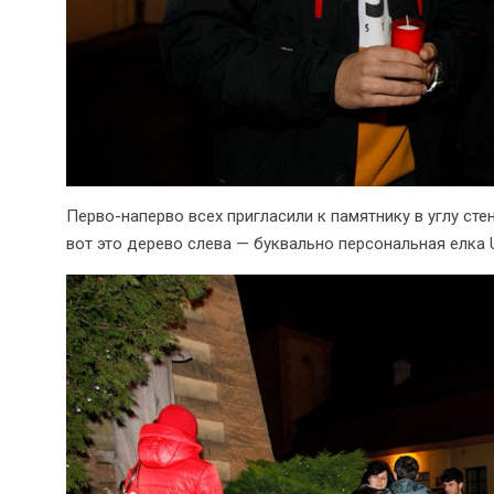
Перво-наперво всех пригласили к памятнику в углу сте
вот это дерево слева — буквально персональная елка