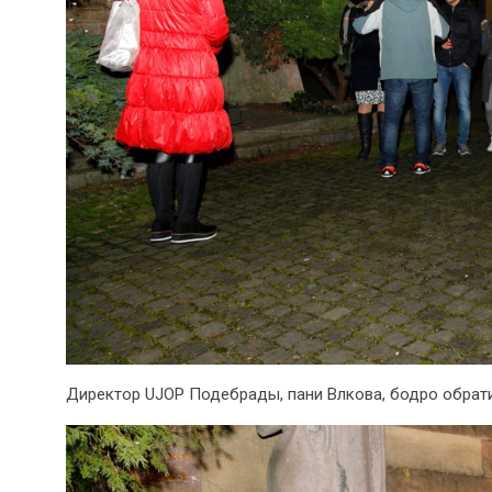
Директор UJOP Подебрады, пани Влкова, бодро обратил