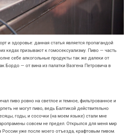
орт и здоровье: данная статья является пропагандой
оих кедах призывают к гомосексуализму. Пиво — часть
полне себе алкогольные продукты так же далеки от
ак Бордо — от вина из палатки Вазгена Петровича в
ичал пиво ровно на светлое и темное, фильтрованное и
рпеть не могут пиво, ведь Балтикой действительно
сяцы, годы, и сосочки (на моем языке) стали мне
таропрамены совсем не предел. Открылся для меня мир
 в России уже после моего отъезда, крафтовым пивом.