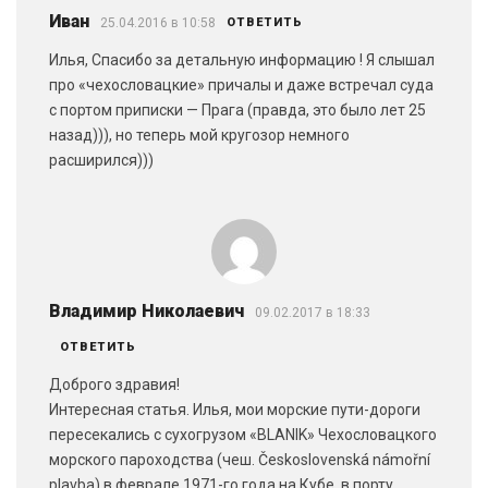
Иван
25.04.2016 в 10:58
ОТВЕТИТЬ
Илья, Спасибо за детальную информацию ! Я слышал
про «чехословацкие» причалы и даже встречал суда
с портом приписки — Прага (правда, это было лет 25
назад))), но теперь мой кругозор немного
расширился)))
Владимир Николаевич
09.02.2017 в 18:33
ОТВЕТИТЬ
Доброго здравия!
Интересная статья. Илья, мои морские пути-дороги
пересекались с сухогрузом «BLANIK» Чехословацкого
морского пароходства (чеш. Československá námořní
plavba) в феврале 1971-го года на Кубе, в порту