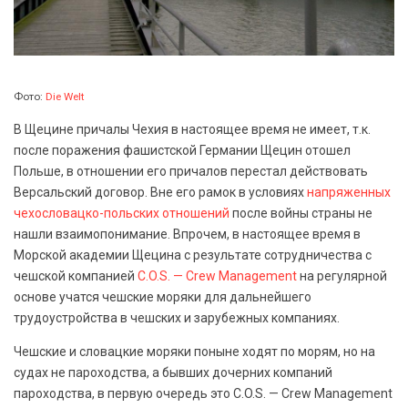
Фото:
Die Welt
В Щецине причалы Чехия в настоящее время не имеет, т.к.
после поражения фашистской Германии Щецин отошел
Польше, в отношении его причалов перестал действовать
Версальский договор. Вне его рамок в условиях
напряженных
чехословацко-польских отношений
после войны страны не
нашли взаимопонимание. Впрочем, в настоящее время в
Морской академии Щецина с результате сотрудничества с
чешской компанией
C.O.S. — Crew Management
на регулярной
основе учатся чешские моряки для дальнейшего
трудоустройства в чешских и зарубежных компаниях.
Чешские и словацкие моряки поныне ходят по морям, но на
судах не пароходства, а бывших дочерних компаний
пароходства, в первую очередь это C.O.S. — Crew Management