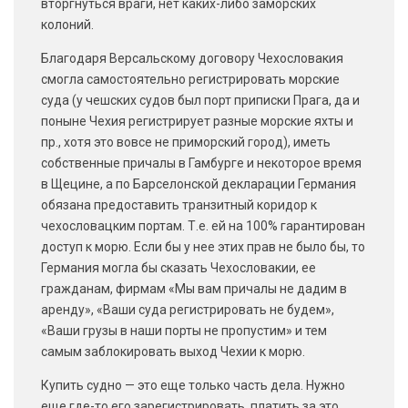
вторгнуться враги, нет каких-либо заморских
колоний.
Благодаря Версальскому договору Чехословакия
смогла самостоятельно регистрировать морские
суда (у чешских судов был порт приписки Прага, да и
поныне Чехия регистрирует разные морские яхты и
пр., хотя это вовсе не приморский город), иметь
собственные причалы в Гамбурге и некоторое время
в Щецине, а по Барселонской декларации Германия
обязана предоставить транзитный коридор к
чехословацким портам. Т.е. ей на 100% гарантирован
доступ к морю. Если бы у нее этих прав не было бы, то
Германия могла бы сказать Чехословакии, ее
гражданам, фирмам «Мы вам причалы не дадим в
аренду», «Ваши суда регистрировать не будем»,
«Ваши грузы в наши порты не пропустим» и тем
самым заблокировать выход Чехии к морю.
Купить судно — это еще только часть дела. Нужно
еще где-то его зарегистрировать, платить за это