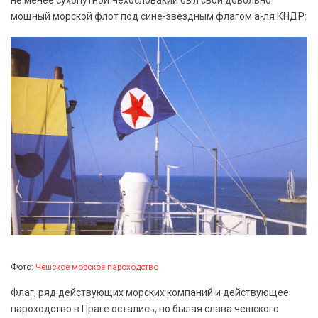
не менее сухопутной Чехословакии был свой довольно
мощный морской флот под сине-звездным флагом а-ля КНДР:
Фото:
Чешское морское пароходство
Флаг, ряд действующих морских компаний и действующее
пароходство в Праге остались, но былая слава чешского