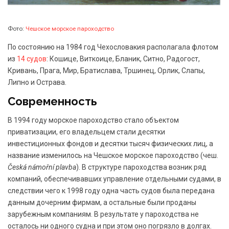
Фото:
Чешское морское пароходство
По состоянию на 1984 год Чехословакия располагала флотом
из
14 судов
: Кошице, Виткоице, Бланик, Ситно, Радогост,
Кривань, Прага, Мир, Братислава, Тршинец, Орлик, Слапы,
Липно и Острава.
Современность
В 1994 году морское пароходство стало объектом
приватизации, его владельцем стали десятки
инвестиционных фондов и десятки тысяч физических лиц, а
название изменилось на Чешское морское пароходство (чеш.
Česká námořní plavba
). В структуре пароходства возник ряд
компаний, обеспечивавших управление отдельными судами, в
следствии чего к 1998 году одна часть судов была передана
данным дочерним фирмам, а остальные были проданы
зарубежным компаниям. В результате у пароходства не
осталось ни одного судна и при этом оно погрязло в долгах.