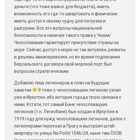
деньги (что тоже важно для бюджета), иметь
возможность его где-то швартовать и физически
иметь доступ к своему судну для погрузки и
разгрузки. Все это вопросы национальной
безопасности и наличие такого права у Чехии/
Чехословакии гарантирует присутствие страны на
море. Сейчас доступ к морю не так актуален, развиты
и дешевы авиаперевозки, но во время подписания
Версальского договора свой морской порт был
вопросом стратегическим.
Добавлю тему легионеров в план на будущие
заметки
Я тоже о чехословацких легионах узнал
уже в Иркутске, ибо история города тесно связана с
ними. Кстати, тот самый Банк чехословацких
легионов (т.н. Легиобанк) был создан в Иркутске в
1919 году для нужд чехословацких легионов, далее с
легионерами переехал в Прагу и выстроил штаб-
квартиру по улице Na Poříčí 1046/24, ныне там ČSOB.