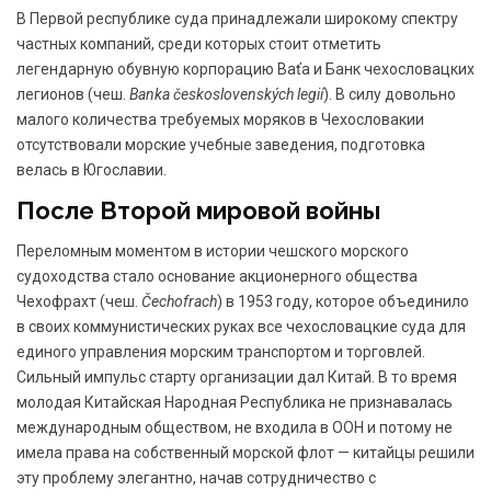
В Первой республике суда принадлежали широкому спектру
частных компаний, среди которых стоит отметить
легендарную обувную корпорацию Baťa и Банк чехословацких
легионов (чеш.
Banka československých legií
). В силу довольно
малого количества требуемых моряков в Чехословакии
отсутствовали морские учебные заведения, подготовка
велась в Югославии.
После Второй мировой войны
Переломным моментом в истории чешского морского
судоходства стало основание акционерного общества
Чехофрахт (чеш.
Čechofrach
) в 1953 году, которое объединило
в своих коммунистических руках все чехословацкие суда для
единого управления морским транспортом и торговлей.
Сильный импульс старту организации дал Китай. В то время
молодая Китайская Народная Республика не признавалась
международным обществом, не входила в ООН и потому не
имела права на собственный морской флот — китайцы решили
эту проблему элегантно, начав сотрудничество с