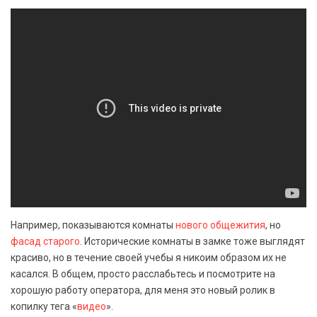
Например, показываются комнаты
нового общежития
, но
фасад старого
. Исторические комнаты в замке тоже выглядят
красиво, но в течение своей учебы я никоим образом их не
касался. В общем, просто расслабьтесь и посмотрите на
хорошую работу оператора, для меня это новый ролик в
копилку тега «
видео
».