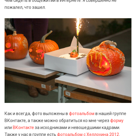
чем сидеть в общежитии в Интернете. Я совершенно не
пожалел, что зашел.
Как и всегда, фото выложены в
фотоальбом
в нашей группе
ВКонтакте, а также можно обратиться ко мне через
форму
или
ВКонтакте
за исходниками и невошедшими кадрами.
Также у нас в группе есть
фотоальбом с Хеллоуина 2012
.