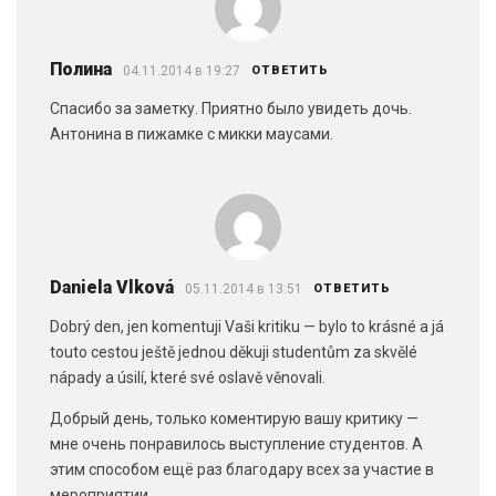
Полина
04.11.2014 в 19:27
ОТВЕТИТЬ
Спасибо за заметку. Приятно было увидеть дочь.
Антонина в пижамке с микки маусами.
Daniela Vlková
05.11.2014 в 13:51
ОТВЕТИТЬ
Dobrý den, jen komentuji Vaši kritiku — bylo to krásné a já
touto cestou ještě jednou děkuji studentům za skvělé
nápady a úsilí, které své oslavě věnovali.
Добрый день, только коментирую вашу критику —
мне очень понравилось выступление студентов. А
этим способом ещё раз благодару всех за участие в
мероприятии.