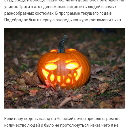
студ. среде и вообще Чехии Хеллоуин довольно популярен, на
улицах Праги в этот день можно встретить людей в самых
разнообразных костюмах. В программе текущего года в
Подебрадах был в первую очередь конкурс костюмов и тыкв.
Если пару недель назад на Чешский вечер пришло огромное
количество людей и было не протолкнуться, из-за чего я не