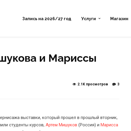
Запись на 2026/27 год
Услуги
Магазин
шукова и Мариссы
2.1K просмотров
3
ернисажа выставки, который прошел в прошлый вторник,
пили студенты курсов,
Артем Мишуков
(Россия) и
Марисса