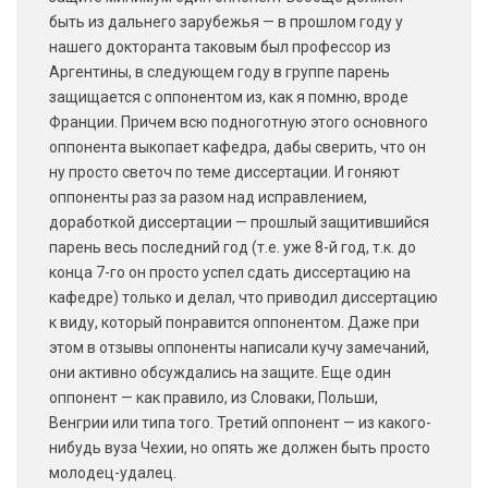
быть из дальнего зарубежья — в прошлом году у
нашего докторанта таковым был профессор из
Аргентины, в следующем году в группе парень
защищается с оппонентом из, как я помню, вроде
Франции. Причем всю подноготную этого основного
оппонента выкопает кафедра, дабы сверить, что он
ну просто светоч по теме диссертации. И гоняют
оппоненты раз за разом над исправлением,
доработкой диссертации — прошлый защитившийся
парень весь последний год (т.е. уже 8-й год, т.к. до
конца 7-го он просто успел сдать диссертацию на
кафедре) только и делал, что приводил диссертацию
к виду, который понравится оппонентом. Даже при
этом в отзывы оппоненты написали кучу замечаний,
они активно обсуждались на защите. Еще один
оппонент — как правило, из Словаки, Польши,
Венгрии или типа того. Третий оппонент — из какого-
нибудь вуза Чехии, но опять же должен быть просто
молодец-удалец.