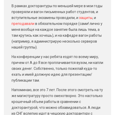
В рамках докторантуры по меньшей мере в мои годы
проверяли и вагон письменных работ студентов, и
вступительные экзамены проводили, и
защиты
, и
преподавали
в обязательном порядке (сами! лично у
меня вообще на каждое занятие была лишь тема, а
там крутись как хочешь), и на кафедре вагон работы
(например, я администрирую несколько серверов
нашей группы).
На конференции у нас ребята ездят по всему миру,
причем от А до Я все проплачивается вузом, ни капли
своих денег. Собственно, только пожелай куда-то
ехать и имей должную идею для презентации/
публикации там.
Напоминаю, все это 7 лет. После этого смотреть на ту
же магистратуру просто смехотворно. Это настолько
крошечный объем работы в сравнении с
докторантурой, что можно обзавидоваться. А люди
из СНГ вслепую идут в чешскую докторантуру с