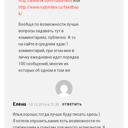
http://www.vk.com/rudomilov
или
http://www.rudomilov.ru/feedbac
k/
Вообще по возможности лучше
вопросы задавать тут в
комментариях, публично. А то
на сайте в среднем эдак 1
комментарий, при этом мне в
личку ежедневно идет порядка
100 сообщений, многие из
которых об одном и том же.
Елена
18.12.2016 в 21:35
ОТВЕТИТЬ
Илья,хорошо,тогда лучше буду писать здесь:)
Я хотела спросить,какие есть возможности по
стипендиям и грантам для иностр.аспирантов. Я