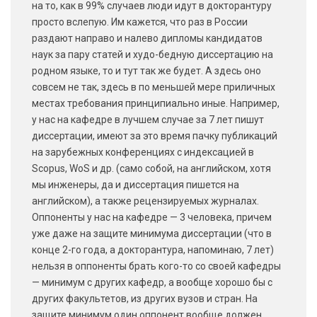
на то, как в 99% случаев люди идут в докторантуру
просто вслепую. Им кажется, что раз в России
раздают направо и налево дипломы кандидатов
наук за пару статей и худо-бедную диссертацию на
родном языке, то и тут так же будет. А здесь оно
совсем не так, здесь в по меньшей мере приличных
местах требования принципиально иные. Например,
у нас на кафедре в лучшем случае за 7 лет пишут
диссертации, имеют за это время пачку публикаций
на зарубежных конференциях с индексацией в
Scopus, WoS и др. (само собой, на английском, хотя
мы инженеры, да и диссертация пишется на
английском), а также рецензируемых журналах.
Оппоненты у нас на кафедре — 3 человека, причем
уже даже на защите минимума диссертации (что в
конце 2-го года, а докторантура, напоминаю, 7 лет)
нельзя в оппоненты брать кого-то со своей кафедры
— минимум с других кафедр, а вообще хорошо бы с
других факультетов, из других вузов и стран. На
защите минимум один оппонент вообще должен