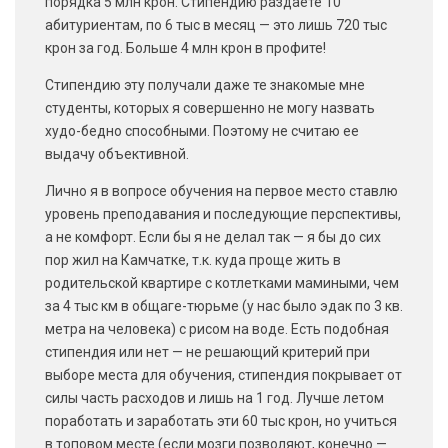
порядка 5 млн крон. Стипендию раздаете 10
абитуриентам, по 6 тыс в месяц — это лишь 720 тыс
крон за год. Больше 4 млн крон в профите!
Стипендию эту получали даже те знакомые мне
студенты, которых я совершенно не могу назвать
худо-бедно способными. Поэтому не считаю ее
выдачу объективной.
Лично я в вопросе обучения на первое место ставлю
уровень преподавания и последующие перспективы,
а не комфорт. Если бы я не делал так — я бы до сих
пор жил на Камчатке, т.к. куда проще жить в
родительской квартире с котлетками мамиными, чем
за 4 тыс км в общаге-тюрьме (у нас было эдак по 3 кв.
метра на человека) с рисом на воде. Есть подобная
стипендия или нет — не решающий критерий при
выборе места для обучения, стипендия покрывает от
силы часть расходов и лишь на 1 год. Лучше летом
поработать и заработать эти 60 тыс крон, но учиться
в топовом месте (если мозги позволяют, конечно —