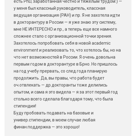
есть PhD, заработанная честно и тяжелым трудом:) —
у меня был классный руководитель, классная
ведущая организация (РАН) и пр. Я не захотела идти
в докторантуру в России — я уже знаю эту систему,
мне НЕ ИНТЕРЕСНО и пр., а теперь еще все намного
сложнее стало с организационной точки зрения.
Захотелось попробовать себя в новой academic
environment и реализовать то, что хотелось бы, но на
что нет возможностей в России. Я очень довольна
первым годом в докторантуре в Брно. Но пришлось
на год учебу прервать, со след.года планирую
продолжить. Да, вы правы, что работа будет
оч.отвлекать — др.докторанты тоже делились
опытом, и сама я это видела — я за этот первый год
столько всего сделала благодаря тому, что была
стипендия!
Буду пробовать подавать на базовые и
универ.стипендии, в моем случае любая
финан.поддержка — это хорошо!