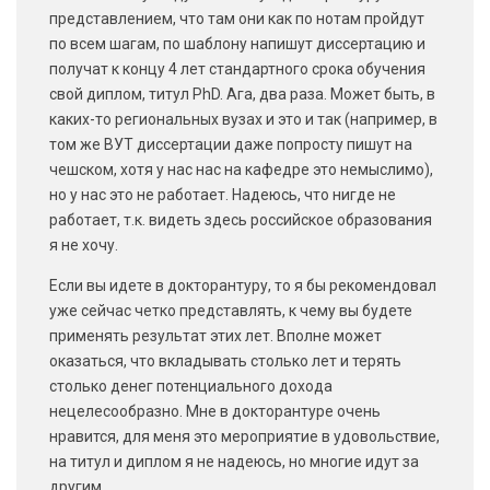
представлением, что там они как по нотам пройдут
по всем шагам, по шаблону напишут диссертацию и
получат к концу 4 лет стандартного срока обучения
свой диплом, титул PhD. Ага, два раза. Может быть, в
каких-то региональных вузах и это и так (например, в
том же ВУТ диссертации даже попросту пишут на
чешском, хотя у нас нас на кафедре это немыслимо),
но у нас это не работает. Надеюсь, что нигде не
работает, т.к. видеть здесь российское образования
я не хочу.
Если вы идете в докторантуру, то я бы рекомендовал
уже сейчас четко представлять, к чему вы будете
применять результат этих лет. Вполне может
оказаться, что вкладывать столько лет и терять
столько денег потенциального дохода
нецелесообразно. Мне в докторантуре очень
нравится, для меня это мероприятие в удовольствие,
на титул и диплом я не надеюсь, но многие идут за
другим.