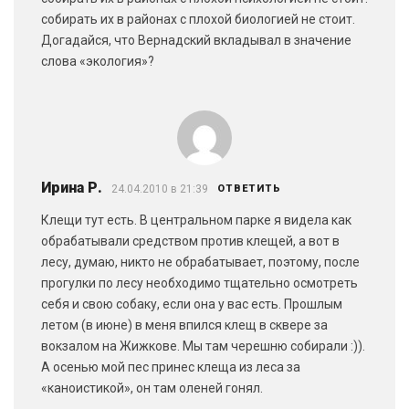
собирать их в районах с плохой биологией не стоит.
Догадайся, что Вернадский вкладывал в значение
слова «экология»?
Ирина Р.
24.04.2010 в 21:39
ОТВЕТИТЬ
Клещи тут есть. В центральном парке я видела как
обрабатывали средством против клещей, а вот в
лесу, думаю, никто не обрабатывает, поэтому, после
прогулки по лесу необходимо тщательно осмотреть
себя и свою собаку, если она у вас есть. Прошлым
летом (в июне) в меня впился клещ в сквере за
вокзалом на Жижкове. Мы там черешню собирали :)).
А осенью мой пес принес клеща из леса за
«каноистикой», он там оленей гонял.