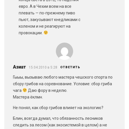
евро. А в Чехии всем на все
плевать — по-прежнему пиво
пьют, закусывают кнедликами с
коленом и не реагируют на
провокации.
Азиат
15.04.2010 в 5:28
ОТВЕТИТЬ
Гыыы, вызываю любого мастера чешского спорта по
сбору грибов на соревнование. Условие: сбор гриба
чага
Даю фору в неделю.
Мастера ёклмн.
Не понял, как сбор грибов влияет на экологию?
Блин, всегда думал, что обязанность лесников
следить за лесом (как экосистемой в целом) а не