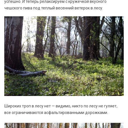
успешно. И теперь релаксируем с кружечкой вкусного
чешского пива под теплый весенний ветерок в лесу.
Широких троп в лесу нет — видимо, никто по лесу не гуляет,
все ограничиваются асфальтированными дорожками.