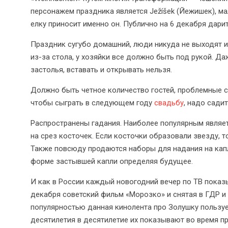
персонажем праздника является Ježíšek (Йежишек), ма
елку приносит именно он. Публично на 6 декабря дари
Праздник сугубо домашний, люди никуда не выходят и
из-за стола, у хозяйки все должно быть под рукой. Да
застолья, вставать и открывать нельзя.
Должно быть четное количество гостей, проблемные с
чтобы сыграть в следующем году
свадьбу
, надо садит
Распространены гадания. Наиболее популярным являет
на срез косточек. Если косточки образовали звезду, т
Также повсюду продаются наборы для надания на капля
форме застывшей капли определяя будущее.
И как в России каждый новогодний вечер по ТВ показ
декабря советский фильм «Морозко» и снятая в ГДР и
популярностью данная кинолента про Золушку пользуетс
десятилетия в десятилетие их показывают во время п