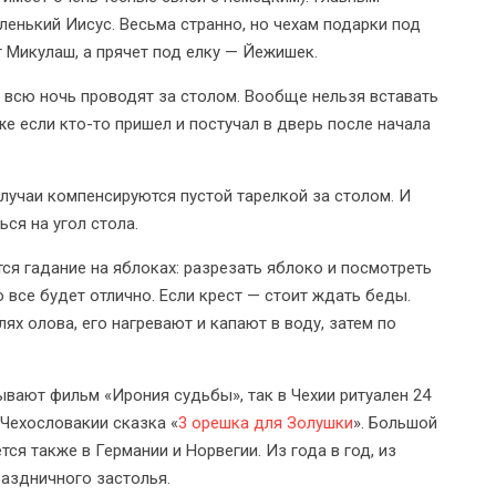
ленький Иисус. Весьма странно, но чехам подарки под
т Микулаш, а прячет под елку — Йежишек.
 всю ночь проводят за столом. Вообще нельзя вставать
же если кто-то пришел и постучал в дверь после начала
лучаи компенсируются пустой тарелкой за столом. И
ься на угол стола.
ся гадание на яблоках: разрезать яблоко и посмотреть
о все будет отлично. Если крест — стоит ждать беды.
х олова, его нагревают и капают в воду, затем по
ывают фильм «Ирония судьбы», так в Чехии ритуален 24
 Чехословакии сказка «
3 орешка для Золушки
». Большой
я также в Германии и Норвегии. Из года в год, из
раздничного застолья.