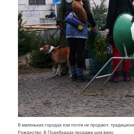
В маленьких городах ели почти не продают, традицион
Рождество. В Подебрадах продажа шла вяло: