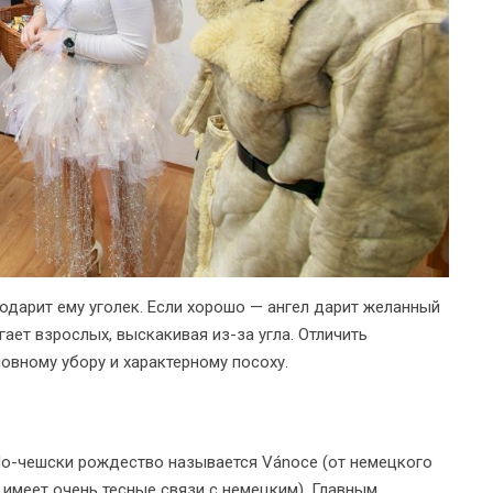
подарит ему уголек. Если хорошо — ангел дарит желанный
гает взрослых, выскакивая из-за угла. Отличить
овному убору и характерному посоху.
 По-чешски рождество называется Vánoce (от немецкого
 имеет очень тесные связи с немецким). Главным