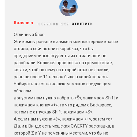
Коляныч
13.02.2010 в 12:52
ОТВЕТИТЬ
Отличный блог.
Эти компы раньше в замке в компьютерном классе
стояли, а сейчас они в коробках, что бы
предприимчивые студенты их на запчасти не
разобрали. Колючая проволока на громоотводе,
кстати, чтоб по нему на второй этаж не лазили,
раньше после 11 нельзя было в колей попасть.
Набирать текст на чешском, можно следующим
образом:
допустим нам нужно набрать «Š», зажимаем Shift и
нажимаем кнопку «+», та что рядом с Backspace,
потом не отпуская Shift нажимаем «S».
А если нам нужена «é», нажимаем «+», затем «e».
Да, и в Винде есть чешская QWERTY раскладка, в
которой Z и Y не поменяны местами, что бы не