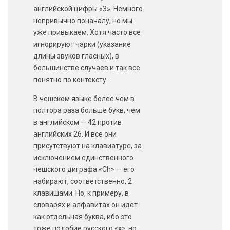
английской цифры «3». Немного
непривычно поначалу, но мы
уже привыкаем. Хотя часто все
игнорируют чарки (указание
длины звуков гласных), в
большинстве случаев и так все
понятно по контексту.
В чешском языке более чем в
полтора раза больше букв, чем
в английском — 42 против
английских 26. И все они
присутствуют на клавиатуре, за
исключением единственного
чешского диграфа «Ch» — его
набирают, соответственно, 2
клавишами. Но, к примеру, в
словарях и алфавитах он идет
как отдельная буква, ибо это
тоже подобие русского «х», но