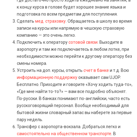
где достаточно просто ходить ежедневно на занятия, а
к концу курса в голове будет хорошее знание языка и
подготовка по всем предметам для поступления.
Сделать
мед. страховку
. Обращаетесь в школу во время
записи на курсы или напрямую в чешскую страховую
компанию — это очень легко.
Подключить к оператору
сотовой связи
. Выходите в
аэропорту и там же подключаетесь в любом лотке, при
необходимости можно перейти к другому оператору без
смены номера.
Устроить на доп. курсы, открыть
счет в банке
и т.д. Всю
информационную поддержку
оказывает сам UJOP.
Бесплатно. Приходите и говорите «Хочу ходить туда-то»,
«Где мне найти то-то?» — вам все подробно объяснят.
По-русски. В банках понимают по-английски, часто есть
русскоговорящий персонал. Вообще необходимый для
бытовой жизни словарный запас вы наберете за первые
пару недель.
Трансфер с аэропорта-вокзала. Добраться легко и
самостоятельно на общественном транспорте
. В