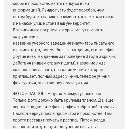
собой в посольство взять папку со всей
информацией. Лучше пусть будет перебор, чем
потом будите в панике вспоминать кто же вам писал
и на какой улице стоит ваш университет.
Вот типичные вопросы, которые могут вызвать
затруднения:
название учебного заведения (научитесь писать его
в латинице), адрес учебного заведения, его телефон,
другие визы, выданные за последние 3 года и срок их
действия (пишем страну и даты), название лица,
которое приглашает, название уч-ния, которое
приглашает, полный адрес уч-ния, телефон уч-ния,
факс уч-ния, электронная почта уч-ния.
ФОТО и ПАСПОРТ – ну, по-моему, тут все ясно.
Только фото должно быть крупным планом. Да, еще,
заранее подпишите фотографии с обратной стороны.
Паспорт вернут после просмотра в посольстве. Там
просто поставят печать и роспись. Потом, когда
позвонят и подтвердят получение визы, вы его