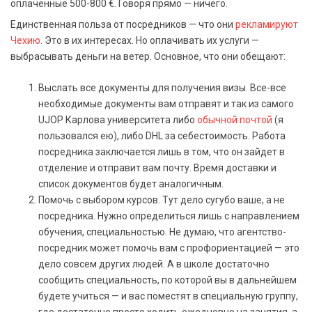
оплаченные 500-800 €. Говоря прямо — ничего.
Единственная польза от посредников — что они
рекламируют
Чехию
. Это в их интересах. Но оплачивать их услуги —
выбрасывать деньги на ветер. Основное, что они обещают:
Выслать все документы для получения визы. Все-все
необходимые документы вам отправят и так из самого
UJOP Карлова университета либо
обычной почтой
(я
пользовался ею), либо DHL за себестоимость. Работа
посредника заключается лишь в том, что он зайдет в
отделение и отправит вам почту. Время доставки и
список документов будет аналогичным.
Помочь с выбором курсов. Тут дело сугубо ваше, а не
посредника. Нужно определиться лишь с направлением
обучения, специальностью. Не думаю, что агентство-
посредник может помочь вам с профориентацией — это
дело совсем других людей. А в школе достаточно
сообщить специальность, по которой вы в дальнейшем
будете учиться — и вас поместят в специальную группу,