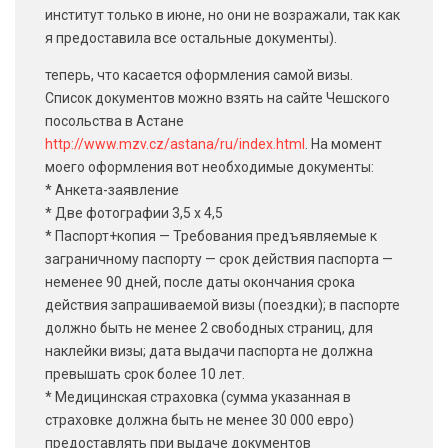
институт только в июне, но они не возражали, так как
я предоставила все остальные документы).
теперь, что касается оформления самой визы.
Список документов можно взять на сайте Чешского
посольства в Астане
http://www.mzv.cz/astana/ru/index.html
. На момент
моего оформления вот необходимые документы:
* Анкета-заявление
* Две фотографии 3,5 х 4,5
* Паспорт+копия — Требования предъявляемые к
заграничному паспорту — срок действия паспорта —
неменее 90 дней, после даты окончания срока
действия запрашиваемой визы (поездки); в паспорте
должно быть не менее 2 свободных страниц, для
нaклейки визы; дата выдачи паспорта не должна
превышать срок более 10 лет.
* Медицинская страховка (сумма указанная в
страховке должна быть не менее 30 000 евро)
предоставлять при выдаче документов