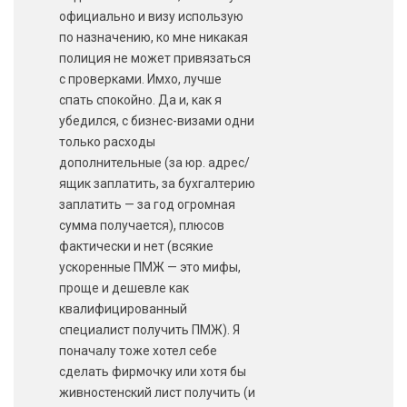
официально и визу использую
по назначению, ко мне никакая
полиция не может привязаться
с проверками. Имхо, лучше
спать спокойно. Да и, как я
убедился, с бизнес-визами одни
только расходы
дополнительные (за юр. адрес/
ящик заплатить, за бухгалтерию
заплатить — за год огромная
сумма получается), плюсов
фактически и нет (всякие
ускоренные ПМЖ — это мифы,
проще и дешевле как
квалифицированный
специалист получить ПМЖ). Я
поначалу тоже хотел себе
сделать фирмочку или хотя бы
живностенский лист получить (и