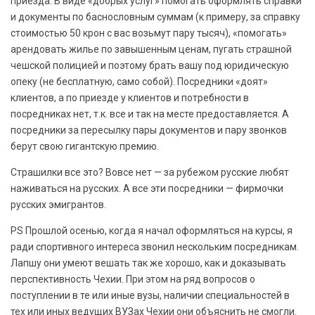
приезда. В виде «добрых услуг» помогать оформлять справки
и документы по баснословным суммам (к примеру, за справку
стоимостью 50 крон с вас возьмут пару тысяч), «помогать»
арендовать жилье по завышенным ценам, пугать страшной
чешской полицией и поэтому брать вашу под юридическую
опеку (не бесплатную, само собой). Посредники «доят»
клиентов, а по приезде у клиентов и потребности в
посредниках нет, т.к. все и так на месте предоставляется. А
посредники за пересылку пары документов и пару звонков
берут свою гигантскую премию.
Страшилки все это? Вовсе нет — за рубежом русские любят
наживаться на русских. А все эти посредники — фирмочки
русских эмигрантов.
PS Прошлой осенью, когда я начал оформляться на курсы, я
ради спортивного интереса звонил нескольким посредникам.
Лапшу они умеют вешать так же хорошо, как и доказывать
перспективность Чехии. При этом на ряд вопросов о
поступлении в те или иные вузы, наличии специальностей в
тех или иных ведущих ВУЗах Чехии они объяснить не смогли.