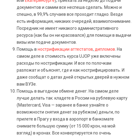
или
Екатеринбурге
), приехать за неделю до подачи
документов и самим все неспеша сделать. Можно и
спешно, в 99,9% случаев все проходит гладко. Везде
есть информация, никаких очередей, взаимопонимание.
Посредник не имеет никакого административного
ресурса (как бы он ни красовался) для помощи в выдачи
визы или подаче документов.
Помощь в
нострификации аттестатов
,
дипломов
. На
самом деле в стоимость курса UJOP уже включены
расходы по нострификации. И все по полочкам
разложат и объяснят, где и как нострифицировать. И
даже сообщат о датах дней открытых дверей в нужном
вам ВУЗе.
Помощь в выгодном обмене денег. На самом деле
лучше делать так: кладете в России на рублевую карту
(Mastercard, Visa — заранее в банке узнайте о
возможности снятия денег за рубежом) деньги, по
прилете в Прагу у входа в аэропорт в банкомате
снимаете большую сумму (от 15 000 крон, на мой
взгляд) в кронах. Все конвертируется по очень