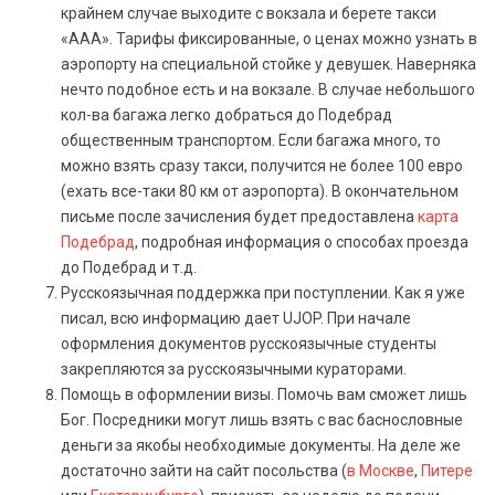
крайнем случае выходите с вокзала и берете такси
«ААА». Тарифы фиксированные, о ценах можно узнать в
аэропорту на специальной стойке у девушек. Наверняка
нечто подобное есть и на вокзале. В случае небольшого
кол-ва багажа легко добраться до Подебрад
общественным транспортом. Если багажа много, то
можно взять сразу такси, получится не более 100 евро
(ехать все-таки 80 км от аэропорта). В окончательном
письме после зачисления будет предоставлена
карта
Подебрад
, подробная информация о способах проезда
до Подебрад и т.д.
Русскоязычная поддержка при поступлении. Как я уже
писал, всю информацию дает UJOP. При начале
оформления документов русскоязычные студенты
закрепляются за русскоязычными кураторами.
Помощь в оформлении визы. Помочь вам сможет лишь
Бог. Посредники могут лишь взять с вас баснословные
деньги за якобы необходимые документы. На деле же
достаточно зайти на сайт посольства (
в Москве
,
Питере