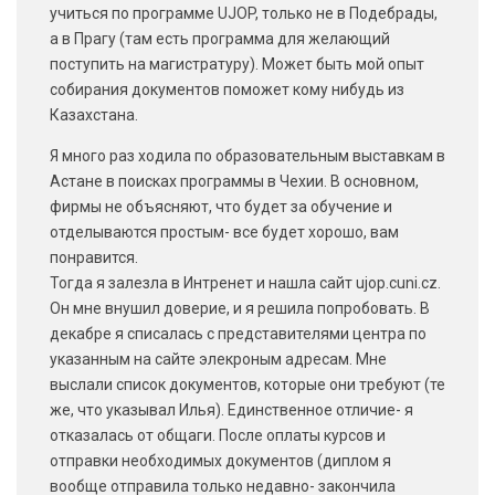
учиться по программе UJOP, только не в Подебрады,
а в Прагу (там есть программа для желающий
поступить на магистратуру). Может быть мой опыт
собирания документов поможет кому нибудь из
Казахстана.
Я много раз ходила по образовательным выставкам в
Астане в поисках программы в Чехии. В основном,
фирмы не объясняют, что будет за обучение и
отделываются простым- все будет хорошо, вам
понравится.
Тогда я залезла в Интренет и нашла сайт ujop.cuni.cz.
Он мне внушил доверие, и я решила попробовать. В
декабре я списалась с представителями центра по
указанным на сайте элекроным адресам. Мне
выслали список документов, которые они требуют (те
же, что указывал Илья). Единственное отличие- я
отказалась от общаги. После оплаты курсов и
отправки необходимых документов (диплом я
вообще отправила только недавно- закончила