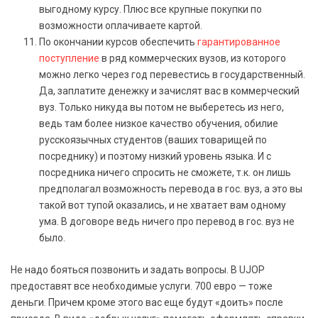
выгодному курсу. Плюс все крупные покупки по
возможности оплачиваете картой.
По окончании курсов обеспечить
гарантированное
поступление
в ряд коммерческих вузов, из которого
можно легко через год перевестись в государственный.
Да, заплатите денежку и зачислят вас в коммерческий
вуз. Только никуда вы потом не выберетесь из него,
ведь там более низкое качество обучения, обилие
русскоязычных студентов (ваших товарищей по
посреднику) и поэтому низкий уровень языка. И с
посредника ничего спросить не сможете, т.к. он лишь
предполагал возможность перевода в гос. вуз, а это вы
такой вот тупой оказались, и не хватает вам одному
ума. В договоре ведь ничего про перевод в гос. вуз не
было.
Не надо бояться позвонить и задать вопросы. В UJOP
предоставят все необходимые услуги. 700 евро — тоже
деньги. Причем кроме этого вас еще будут «доить» после