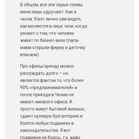
В общем, все эти серые схемы
меня лишь удручают. Как и
чехов. Я вот лично сам видел,
как меняются в лице чехи, когда
узнают о том, что человек
живет по бизнес-визе (папа-
мама открыли фирму и деточку
вписали).
Про офисы/аренду можно
рассуждать долго — но
является фактом то, что более
90% «предпринимателей» и
после приезда в Чехию не
имеют никакого офиса. А
просто живут бытовой жизнью,
сдают нулевую бухгалтерию и
боятся любых подвижек в
законодательстве. Я вот
подвижек не боюсь, т.к. живу