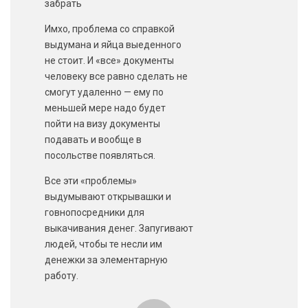
забрать
Имхо, проблема со справкой
выдумана и яйца выеденного
не стоит. И «все» документы
человеку все равно сделать не
смогут удаленно — ему по
меньшей мере надо будет
пойти на визу документы
подавать и вообще в
посольстве появляться.
Все эти «проблемы»
выдумывают открывашки и
говнопосредники для
выкачивания денег. Запугивают
людей, чтобы те несли им
денежки за элементарную
работу.