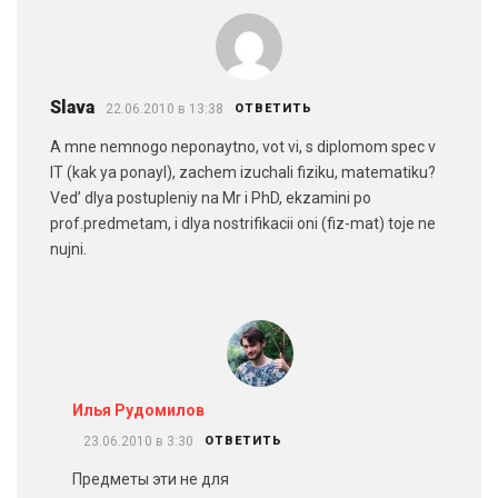
Slava
22.06.2010 в 13:38
ОТВЕТИТЬ
A mne nemnogo neponaytno, vot vi, s diplomom spec v
IT (kak ya ponayl), zachem izuchali fiziku, matematiku?
Ved’ dlya postupleniy na Mr i PhD, ekzamini po
prof.predmetam, i dlya nostrifikacii oni (fiz-mat) toje ne
nujni.
Илья Рудомилов
23.06.2010 в 3:30
ОТВЕТИТЬ
Предметы эти не для