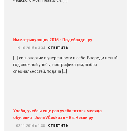
чешского мозг плавился. […]
Имматрикуляция 2015 - Подебрады.ру
19.10.2015 в 3:34
ОТВЕТИТЬ
[…] сил, энергии и уверенности в себе. Впереди целый
год сложной учебы, нострификация, выбор
специальностей, подача […]
Учеба, учеба и еще раз учеба–итоги месяца
обучения | JsemVČesku.ru - Я в Чехии.ру
02.11.2016 в 1:38
ОТВЕТИТЬ