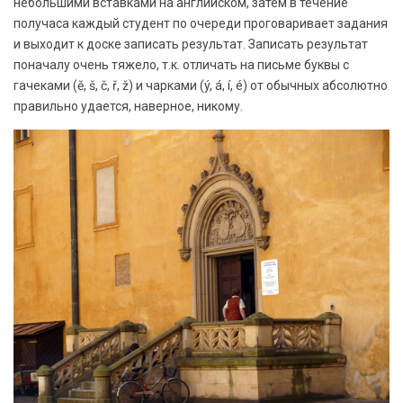
небольшими вставками на английском, затем в течение
получаса каждый студент по очереди проговаривает задания
и выходит к доске записать результат. Записать результат
поначалу очень тяжело, т.к. отличать на письме буквы с
гачеками (ě, š, č, ř, ž) и чарками (ý, á, í, é) от обычных абсолютно
правильно удается, наверное, никому.