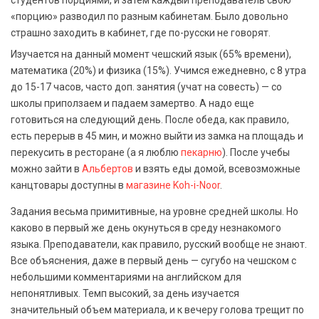
студентов порциями, и затем каждый преподаватель свою
«порцию» разводил по разным кабинетам. Было довольно
страшно заходить в кабинет, где по-русски не говорят.
Изучается на данный момент чешский язык (65% времени),
математика (20%) и физика (15%). Учимся ежедневно, с 8 утра
до 15-17 часов, часто доп. занятия (учат на совесть) — со
школы приползаем и падаем замертво. А надо еще
готовиться на следующий день. После обеда, как правило,
есть перерыв в 45 мин, и можно выйти из замка на площадь и
перекусить в ресторане (а я люблю
пекарню
). После учебы
можно зайти в
Альбертов
и взять еды домой, всевозможные
канцтовары доступны в
магазине Koh-i-Noor
.
Задания весьма примитивные, на уровне средней школы. Но
каково в первый же день окунуться в среду незнакомого
языка. Преподаватели, как правило, русский вообще не знают.
Все объяснения, даже в первый день — сугубо на чешском с
небольшими комментариями на английском для
непонятливых. Темп высокий, за день изучается
значительный объем материала, и к вечеру голова трещит по