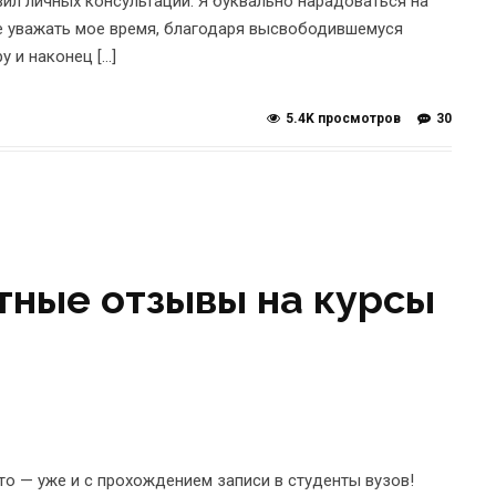
вил личных консультаций. Я буквально нарадоваться на
ше уважать мое время, благодаря высвободившемуся
у и наконец […]
5.4K просмотров
30
стные отзывы на курсы
то — уже и с прохождением записи в студенты вузов!