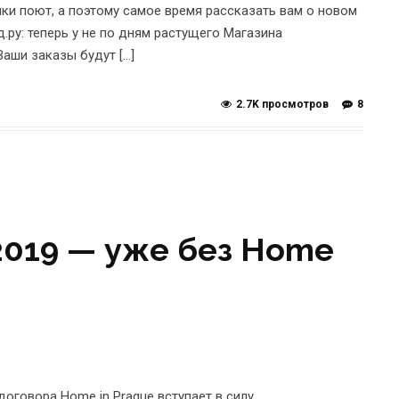
чки поют, а поэтому самое время рассказать вам о новом
у: теперь у не по дням растущего Магазина
аши заказы будут […]
2.7K просмотров
8
2019 — уже без Home
договора Home in Prague вступает в силу