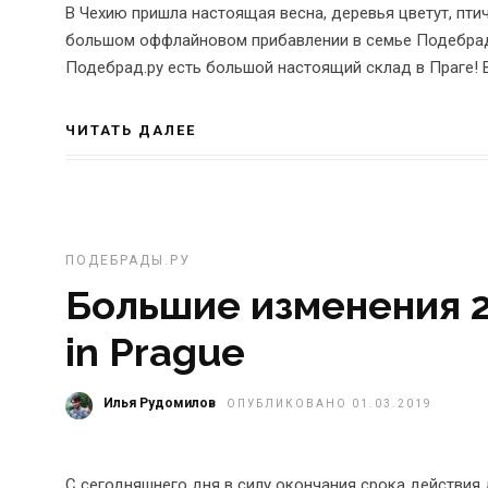
В Чехию пришла настоящая весна, деревья цветут, пти
большом оффлайновом прибавлении в семье Подебрад.р
Подебрад.ру есть большой настоящий склад в Праге! В
ЧИТАТЬ ДАЛЕЕ
ПОДЕБРАДЫ.РУ
Большие изменения 
in Prague
Илья Рудомилов
ОПУБЛИКОВАНО 01.03.2019
С сегодняшнего дня в силу окончания срока действия 