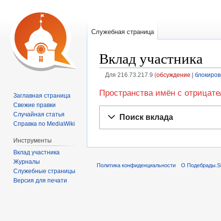
Служебная страница
Вклад участника
Для 216.73.217.9
обсуждение
блокиров
Перейти
Перейти
Пространства имён с отрицат
Заглавная страница
к
к
Свежие правки
навигации
поиску
Случайная статья
Поиск вклада
Справка по MediaWiki
Инструменты
Вклад участника
Журналы
Политика конфиденциальности
О Подебрады.S
Служебные страницы
Версия для печати